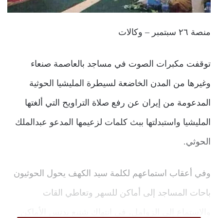
منصة ٢٦ سبتمبر – وكالات
توقفت مكبرات الصوت في مساجد بالعاصمة صنعاء
وغيرها من المدن الخاضعة لسيطرة المليشيا الحوثية
المدعومة من إيران عن رفع صلاة التراويح التي ألغتها
المليشيا واستبدلتها ببث كلمات لزعيمها المدعو عبدالملك
الحوثي.
وفي أعقاب استماعهم لكلمة سيد الكهف يحول الحوثيون
باحات المساجد إلى أماكن للسهر وتعاطي القات
والاستماع إلى الزوامل، في انتهاك شنيع يدنس الأماكن