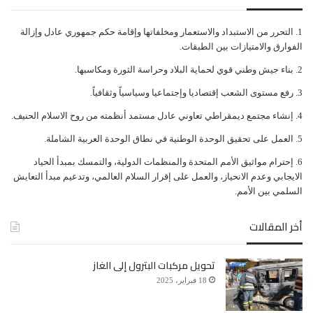
ﺍﻟﺘﺤﺮﺭ ﻣﻦ ﺍﻻﺳﺘﺒﺪﺍﺩ ﻭﺍﻻﺳﺘﻌﻤﺎﺭ ﻭﻣﺨﻠﻔﺎﺗﻬﺎ ﻭﺇﻗﺎﻣﺔ ﺣﻜﻢ ﺟﻤﻬﻮﺭﻱ ﻋﺎﺩﻝ ﻭﺇﺯﺍﻟﺔ
ﺍﻟﻔﻮﺍﺭﻕ ﻭﺍﻻﻣﺘﻴﺎﺯﺍﺕ ﺑﻴﻦ ﺍﻟﻄﺒﻘﺎﺕ.
ﺑﻨﺎﺀ ﺟﻴﺶ ﻭﻃﻨﻲ ﻗﻮﻱ ﻟﺤﻤﺎﻳﺔ ﺍﻟﺒﻼﺩ ﻭﺣﺮﺍﺳﺔ ﺍﻟﺜﻮﺭﺓ ﻭﻣﻜﺎﺳﺒﻬﺎ.
ﺭﻓﻊ ﻣﺴﺘﻮﻯ ﺍﻟﺸﻌﺐ ﺇﻗﺘﺼﺎﺩﻳﺎ ﻭﺇﺟﺘﻤﺎﻋﻴﺎ ﻭﺳﻴﺎﺳﻴﺎً ﻭﺛﻘﺎﻓﻴﺎً.
ﺇﻧﺸﺎﺀ ﻣﺠﺘﻤﻊ ﺩﻳﻤﻘﺮﺍﻃﻲ ﺗﻌﺎﻭﻧﻲ ﻋﺎﺩﻝ ﻣﺴﺘﻤﺪ ﺃﻧﻈﻤﺘﻪ ﻣﻦ ﺭﻭﺡ ﺍﻻﺳﻼﻡ ﺍﻟﺤﻨﻴﻒ.
ﺍﻟﻌﻤﻞ ﻋﻠﻰ ﺗﺤﻘﻴﻖ ﺍﻟﻮﺣﺪﺓ ﺍﻟﻮﻃﻨﻴﺔ ﻓﻲ ﻧﻄﺎﻕ ﺍﻟﻮﺣﺪﺓ ﺍﻟﻌﺮﺑﻴﺔ ﺍﻟﺸﺎﻣﻠﺔ.
ﺇﺣﺘﺮﺍﻡ ﻣﻮﺍﺛﻴﻖ الأﻣﻢ ﺍﻟﻤﺘﺤﺪﺓ ﻭﺍﻟﻤﻨﻈﻤﺎﺕ ﺍﻟﺪﻭﻟﻴﺔ، ﻭﺍﻟﺘﻤﺴﻚ ﺑﻤﺒﺪﺃ ﺍﻟﺤﻴﺎﺩ
ﺍﻻﻳﺠﺎﺑﻲ ﻭﻋﺪﻡ ﺍﻻﻧﺤﻴﺎﺯ، ﻭﺍﻟﻌﻤﻞ ﻋﻠﻰ ﺇﻗﺮﺍﺭ ﺍﻟﺴﻼﻡ ﺍﻟﻌﺎﻟﻤﻲ، ﻭﺗﺪﻋﻴﻢ ﻣﺒﺪﺃ ﺍﻟﺘﻌﺎﻳﺶ
ﺍﻟﺴﻠﻤﻲ ﺑﻴﻦ ﺍﻷﻣﻢ.
أخر المقالات
تحويل مركبات البترول إلى الغاز
18 فبراير، 2025