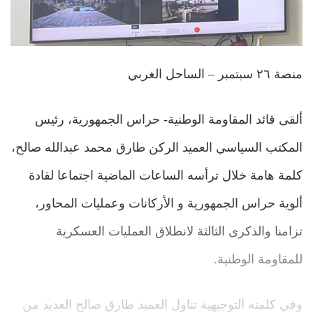
منصة ٢٦ سبتمبر – الساحل الغربي
ألقى قائد المقاومة الوطنية- حراس الجمهورية، رئيس
المكتب السياسي العميد الركن طارق محمد عبدالله صالح،
كلمة هامة خلال ترأسه الساعات الماضية اجتماعا لقادة
ألوية حراس الجمهورية و الأركانات وعمليات المحاور،
تزامنا والذكرى الثالثة لانطلاق العمليات العسكرية
للمقاومة الوطنية.
وفي كلمته التوجيهية تناول العميد طارق صالح العديد من