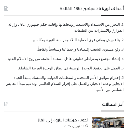
ﺃﻫﺪﺍﻑ ﺛﻮﺭﺓ 26 ﺳﺒﺘﻤﺒﺮ 1962 الخالدة
يريدون عودة عقارب الساعة إلى الوراء.. نستذكر جميعنا
كيف خرجنا من مناطقنا من قرانا من بيوتنا مهاجرين في
ﺍﻟﺘﺤﺮﺭ ﻣﻦ ﺍﻻﺳﺘﺒﺪﺍﺩ ﻭﺍﻻﺳﺘﻌﻤﺎﺭ ﻭﻣﺨﻠﻔﺎﺗﻬﺎ ﻭﺇﻗﺎﻣﺔ ﺣﻜﻢ ﺟﻤﻬﻮﺭﻱ ﻋﺎﺩﻝ ﻭﺇﺯﺍﻟﺔ
ﺍﻟﻔﻮﺍﺭﻕ ﻭﺍﻻﻣﺘﻴﺎﺯﺍﺕ ﺑﻴﻦ ﺍﻟﻄﺒﻘﺎﺕ.
سبيل الله وفي سبيل الوطن منا من تعرض للسجن أكثر
ﺑﻨﺎﺀ ﺟﻴﺶ ﻭﻃﻨﻲ ﻗﻮﻱ ﻟﺤﻤﺎﻳﺔ ﺍﻟﺒﻼﺩ ﻭﺣﺮﺍﺳﺔ ﺍﻟﺜﻮﺭﺓ ﻭﻣﻜﺎﺳﺒﻬﺎ.
من مرة امتلأت سجون الحوثي وغير الحوثي من أبناء
ﺭﻓﻊ ﻣﺴﺘﻮﻯ ﺍﻟﺸﻌﺐ ﺇﻗﺘﺼﺎﺩﻳﺎ ﻭﺇﺟﺘﻤﺎﻋﻴﺎ ﻭﺳﻴﺎﺳﻴﺎً ﻭﺛﻘﺎﻓﻴﺎً.
المقاومة الوطنية أثناء حركتهم وقبل وصولهم إلى معسكر
ﺇﻧﺸﺎﺀ ﻣﺠﺘﻤﻊ ﺩﻳﻤﻘﺮﺍﻃﻲ ﺗﻌﺎﻭﻧﻲ ﻋﺎﺩﻝ ﻣﺴﺘﻤﺪ ﺃﻧﻈﻤﺘﻪ ﻣﻦ ﺭﻭﺡ ﺍﻻﺳﻼﻡ ﺍﻟﺤﻨﻴﻒ.
بير أحمد أو وصولهم إلى المخا مؤخراً، كنا نتعرض للكثير
ﺍﻟﻌﻤﻞ ﻋﻠﻰ ﺗﺤﻘﻴﻖ ﺍﻟﻮﺣﺪﺓ ﺍﻟﻮﻃﻨﻴﺔ ﻓﻲ ﻧﻄﺎﻕ ﺍﻟﻮﺣﺪﺓ ﺍﻟﻌﺮﺑﻴﺔ ﺍﻟﺸﺎﻣﻠﺔ.
ﺇﺣﺘﺮﺍﻡ ﻣﻮﺍﺛﻴﻖ الأﻣﻢ ﺍﻟﻤﺘﺤﺪﺓ ﻭﺍﻟﻤﻨﻈﻤﺎﺕ ﺍﻟﺪﻭﻟﻴﺔ، ﻭﺍﻟﺘﻤﺴﻚ ﺑﻤﺒﺪﺃ ﺍﻟﺤﻴﺎﺩ
من التعسف من التعنت من مختلف القوى الموجودة على
ﺍﻻﻳﺠﺎﺑﻲ ﻭﻋﺪﻡ ﺍﻻﻧﺤﻴﺎﺯ، ﻭﺍﻟﻌﻤﻞ ﻋﻠﻰ ﺇﻗﺮﺍﺭ ﺍﻟﺴﻼﻡ ﺍﻟﻌﺎﻟﻤﻲ، ﻭﺗﺪﻋﻴﻢ ﻣﺒﺪﺃ ﺍﻟﺘﻌﺎﻳﺶ
الأرض، امتلأت سجون الحوثي كل من كان يغادر أو يتجه
ﺍﻟﺴﻠﻤﻲ ﺑﻴﻦ ﺍﻷﻣﻢ.
طريق قعطبة أو يتجه طريق مارب يتعرض للاختطاف
أخر المقالات
والسجن والتحقيق أكثر من شخص أعرفهم شخصيا حبس
تحويل مركبات البترول إلى الغاز
مرة أو مرتين وتعهد أكثر من مرة ولكن إصراره وحبه
18 فبراير، 2025