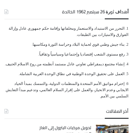
ﺃﻫﺪﺍﻑ ﺛﻮﺭﺓ 26 ﺳﺒﺘﻤﺒﺮ 1962 الخالدة
ﺍﻟﺘﺤﺮﺭ ﻣﻦ ﺍﻻﺳﺘﺒﺪﺍﺩ ﻭﺍﻻﺳﺘﻌﻤﺎﺭ ﻭﻣﺨﻠﻔﺎﺗﻬﺎ ﻭﺇﻗﺎﻣﺔ ﺣﻜﻢ ﺟﻤﻬﻮﺭﻱ ﻋﺎﺩﻝ ﻭﺇﺯﺍﻟﺔ
ﺍﻟﻔﻮﺍﺭﻕ ﻭﺍﻻﻣﺘﻴﺎﺯﺍﺕ ﺑﻴﻦ ﺍﻟﻄﺒﻘﺎﺕ.
ﺑﻨﺎﺀ ﺟﻴﺶ ﻭﻃﻨﻲ ﻗﻮﻱ ﻟﺤﻤﺎﻳﺔ ﺍﻟﺒﻼﺩ ﻭﺣﺮﺍﺳﺔ ﺍﻟﺜﻮﺭﺓ ﻭﻣﻜﺎﺳﺒﻬﺎ.
ﺭﻓﻊ ﻣﺴﺘﻮﻯ ﺍﻟﺸﻌﺐ ﺇﻗﺘﺼﺎﺩﻳﺎ ﻭﺇﺟﺘﻤﺎﻋﻴﺎ ﻭﺳﻴﺎﺳﻴﺎً ﻭﺛﻘﺎﻓﻴﺎً.
ﺇﻧﺸﺎﺀ ﻣﺠﺘﻤﻊ ﺩﻳﻤﻘﺮﺍﻃﻲ ﺗﻌﺎﻭﻧﻲ ﻋﺎﺩﻝ ﻣﺴﺘﻤﺪ ﺃﻧﻈﻤﺘﻪ ﻣﻦ ﺭﻭﺡ ﺍﻻﺳﻼﻡ ﺍﻟﺤﻨﻴﻒ.
ﺍﻟﻌﻤﻞ ﻋﻠﻰ ﺗﺤﻘﻴﻖ ﺍﻟﻮﺣﺪﺓ ﺍﻟﻮﻃﻨﻴﺔ ﻓﻲ ﻧﻄﺎﻕ ﺍﻟﻮﺣﺪﺓ ﺍﻟﻌﺮﺑﻴﺔ ﺍﻟﺸﺎﻣﻠﺔ.
ﺇﺣﺘﺮﺍﻡ ﻣﻮﺍﺛﻴﻖ الأﻣﻢ ﺍﻟﻤﺘﺤﺪﺓ ﻭﺍﻟﻤﻨﻈﻤﺎﺕ ﺍﻟﺪﻭﻟﻴﺔ، ﻭﺍﻟﺘﻤﺴﻚ ﺑﻤﺒﺪﺃ ﺍﻟﺤﻴﺎﺩ
ﺍﻻﻳﺠﺎﺑﻲ ﻭﻋﺪﻡ ﺍﻻﻧﺤﻴﺎﺯ، ﻭﺍﻟﻌﻤﻞ ﻋﻠﻰ ﺇﻗﺮﺍﺭ ﺍﻟﺴﻼﻡ ﺍﻟﻌﺎﻟﻤﻲ، ﻭﺗﺪﻋﻴﻢ ﻣﺒﺪﺃ ﺍﻟﺘﻌﺎﻳﺶ
ﺍﻟﺴﻠﻤﻲ ﺑﻴﻦ ﺍﻷﻣﻢ.
أخر المقالات
تحويل مركبات البترول إلى الغاز