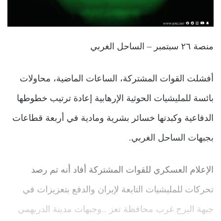
منصة ٢٦ سبتمبر – الساحل الغربي
أفشلت القوات المشتركة، الساعات الماضية، محاولات
بائسة للمليشيات الحوثية الإرهابية إعادة ترتيب خطوطها
الدفاعية وكبدتها خسائر بشرية ومادية في أربعة قطاعات
بجبهات الساحل الغربي.
الإعلام العسكري للقوات المشتركة أفاد أنه تم رصد
تحركات للمليشيات التابعة لإيران والدفع بتعزيزات في
جبهة البرح غرب محافظة تعز ..وجبهات مدينة الدريهمي