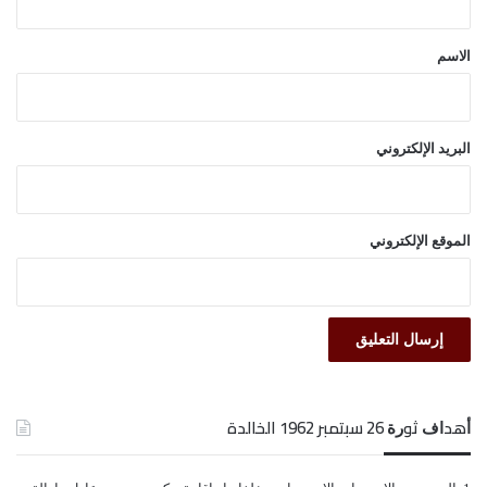
ق
*
الاسم
البريد الإلكتروني
الموقع الإلكتروني
ﺃﻫﺪﺍﻑ ﺛﻮﺭﺓ 26 ﺳﺒﺘﻤﺒﺮ 1962 الخالدة