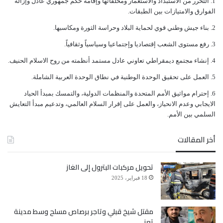
ﺍﻟﺘﺤﺮﺭ ﻣﻦ ﺍﻻﺳﺘﺒﺪﺍﺩ ﻭﺍﻻﺳﺘﻌﻤﺎﺭ ﻭﻣﺨﻠﻔﺎﺗﻬﺎ ﻭﺇﻗﺎﻣﺔ ﺣﻜﻢ ﺟﻤﻬﻮﺭﻱ ﻋﺎﺩﻝ ﻭﺇﺯﺍﻟﺔ
ﺍﻟﻔﻮﺍﺭﻕ ﻭﺍﻻﻣﺘﻴﺎﺯﺍﺕ ﺑﻴﻦ ﺍﻟﻄﺒﻘﺎﺕ.
ﺑﻨﺎﺀ ﺟﻴﺶ ﻭﻃﻨﻲ ﻗﻮﻱ ﻟﺤﻤﺎﻳﺔ ﺍﻟﺒﻼﺩ ﻭﺣﺮﺍﺳﺔ ﺍﻟﺜﻮﺭﺓ ﻭﻣﻜﺎﺳﺒﻬﺎ.
ﺭﻓﻊ ﻣﺴﺘﻮﻯ ﺍﻟﺸﻌﺐ ﺇﻗﺘﺼﺎﺩﻳﺎ ﻭﺇﺟﺘﻤﺎﻋﻴﺎ ﻭﺳﻴﺎﺳﻴﺎً ﻭﺛﻘﺎﻓﻴﺎً.
ﺇﻧﺸﺎﺀ ﻣﺠﺘﻤﻊ ﺩﻳﻤﻘﺮﺍﻃﻲ ﺗﻌﺎﻭﻧﻲ ﻋﺎﺩﻝ ﻣﺴﺘﻤﺪ ﺃﻧﻈﻤﺘﻪ ﻣﻦ ﺭﻭﺡ ﺍﻻﺳﻼﻡ ﺍﻟﺤﻨﻴﻒ.
ﺍﻟﻌﻤﻞ ﻋﻠﻰ ﺗﺤﻘﻴﻖ ﺍﻟﻮﺣﺪﺓ ﺍﻟﻮﻃﻨﻴﺔ ﻓﻲ ﻧﻄﺎﻕ ﺍﻟﻮﺣﺪﺓ ﺍﻟﻌﺮﺑﻴﺔ ﺍﻟﺸﺎﻣﻠﺔ.
ﺇﺣﺘﺮﺍﻡ ﻣﻮﺍﺛﻴﻖ الأﻣﻢ ﺍﻟﻤﺘﺤﺪﺓ ﻭﺍﻟﻤﻨﻈﻤﺎﺕ ﺍﻟﺪﻭﻟﻴﺔ، ﻭﺍﻟﺘﻤﺴﻚ ﺑﻤﺒﺪﺃ ﺍﻟﺤﻴﺎﺩ
ﺍﻻﻳﺠﺎﺑﻲ ﻭﻋﺪﻡ ﺍﻻﻧﺤﻴﺎﺯ، ﻭﺍﻟﻌﻤﻞ ﻋﻠﻰ ﺇﻗﺮﺍﺭ ﺍﻟﺴﻼﻡ ﺍﻟﻌﺎﻟﻤﻲ، ﻭﺗﺪﻋﻴﻢ ﻣﺒﺪﺃ ﺍﻟﺘﻌﺎﻳﺶ
ﺍﻟﺴﻠﻤﻲ ﺑﻴﻦ ﺍﻷﻣﻢ.
أخر المقالات
تحويل مركبات البترول إلى الغاز
18 فبراير، 2025
مقتل شيخ قبلي وتاجر برصاص مسلح وسط مدينة
تعز