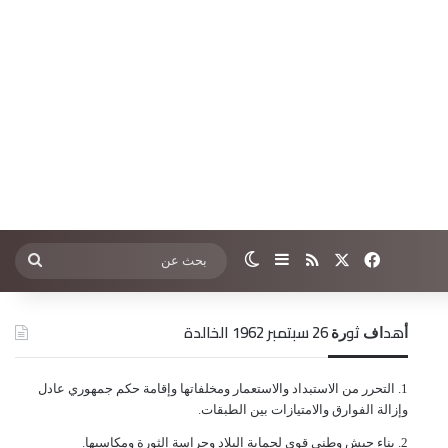
‫X
فيسبوك
ملخص الموقع RSS
إضافة عمود جانبي
الوضع المظلم
بحث
عن
ﺃﻫﺪﺍﻑ ﺛﻮﺭﺓ 26 ﺳﺒﺘﻤﺒﺮ 1962 الخالدة
ﺍﻟﺘﺤﺮﺭ ﻣﻦ ﺍﻻﺳﺘﺒﺪﺍﺩ ﻭﺍﻻﺳﺘﻌﻤﺎﺭ ﻭﻣﺨﻠﻔﺎﺗﻬﺎ ﻭﺇﻗﺎﻣﺔ ﺣﻜﻢ ﺟﻤﻬﻮﺭﻱ ﻋﺎﺩﻝ
ﻭﺇﺯﺍﻟﺔ ﺍﻟﻔﻮﺍﺭﻕ ﻭﺍﻻﻣﺘﻴﺎﺯﺍﺕ ﺑﻴﻦ ﺍﻟﻄﺒﻘﺎﺕ.
ﺑﻨﺎﺀ ﺟﻴﺶ ﻭﻃﻨﻲ ﻗﻮﻱ ﻟﺤﻤﺎﻳﺔ ﺍﻟﺒﻼﺩ ﻭﺣﺮﺍﺳﺔ ﺍﻟﺜﻮﺭﺓ ﻭﻣﻜﺎﺳﺒﻬﺎ.