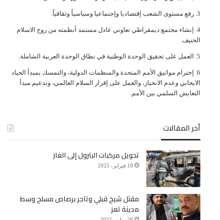
ﺭﻓﻊ ﻣﺴﺘﻮﻯ ﺍﻟﺸﻌﺐ ﺇﻗﺘﺼﺎﺩﻳﺎ ﻭﺇﺟﺘﻤﺎﻋﻴﺎ ﻭﺳﻴﺎﺳﻴﺎً ﻭﺛﻘﺎﻓﻴﺎً.
ﺇﻧﺸﺎﺀ ﻣﺠﺘﻤﻊ ﺩﻳﻤﻘﺮﺍﻃﻲ ﺗﻌﺎﻭﻧﻲ ﻋﺎﺩﻝ ﻣﺴﺘﻤﺪ ﺃﻧﻈﻤﺘﻪ ﻣﻦ ﺭﻭﺡ ﺍﻻﺳﻼﻡ
ﺍﻟﺤﻨﻴﻒ.
ﺍﻟﻌﻤﻞ ﻋﻠﻰ ﺗﺤﻘﻴﻖ ﺍﻟﻮﺣﺪﺓ ﺍﻟﻮﻃﻨﻴﺔ ﻓﻲ ﻧﻄﺎﻕ ﺍﻟﻮﺣﺪﺓ ﺍﻟﻌﺮﺑﻴﺔ ﺍﻟﺸﺎﻣﻠﺔ.
ﺇﺣﺘﺮﺍﻡ ﻣﻮﺍﺛﻴﻖ الأﻣﻢ ﺍﻟﻤﺘﺤﺪﺓ ﻭﺍﻟﻤﻨﻈﻤﺎﺕ ﺍﻟﺪﻭﻟﻴﺔ، ﻭﺍﻟﺘﻤﺴﻚ ﺑﻤﺒﺪﺃ ﺍﻟﺤﻴﺎﺩ
ﺍﻻﻳﺠﺎﺑﻲ ﻭﻋﺪﻡ ﺍﻻﻧﺤﻴﺎﺯ، ﻭﺍﻟﻌﻤﻞ ﻋﻠﻰ ﺇﻗﺮﺍﺭ ﺍﻟﺴﻼﻡ ﺍﻟﻌﺎﻟﻤﻲ، ﻭﺗﺪﻋﻴﻢ ﻣﺒﺪﺃ
ﺍﻟﺘﻌﺎﻳﺶ ﺍﻟﺴﻠﻤﻲ ﺑﻴﻦ ﺍﻷﻣﻢ.
أخر المقالات
تحويل مركبات البترول إلى الغاز
18 فبراير، 2025
مقتل شيخ قبلي وتاجر برصاص مسلح وسط
مدينة تعز
28 يوليو، 2022