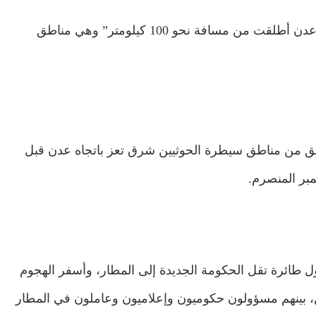
وكشفت الداخلية اليمنية أن “الصواريخ التي استهدفت مطار عدن أطلقت من مسافة نحو 100 كيلومتر” وهي مناطق
طلق من مناطق سيطرة الحوثيين شرق تعز باتجاه عدن قبل
بر المنصرم.
في 30 ديسمبر، لحظة وصول طائرة تقل الحكومة الجديدة إلى المطار، وأسفر الهجوم
(30) شخص حتى الآن وإصابة نحو (110) آخرين، بينهم مسؤولون حكوميون وإعلاميون وعاملون في المطار