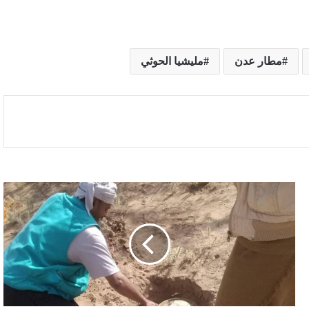
مطار عدن
مليشيا الحوثي
لغم
حوثي
يبتر
قدم
مدني
في
ذو
باب