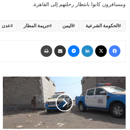
ومسافرون كانوا بانتظار رحلتهم إلى القاهرة.
الحكومة الشرعية
اليمن
جريمة المطار
عدن
فيسبوك
‫X
لينكدإن
ماسنجر
مشاركة عبر البريد
طباعة
أمن
الساحل
الغربي
يضبط
متهمًا
بجرائم
جنائية
ويباشر
التحقيق