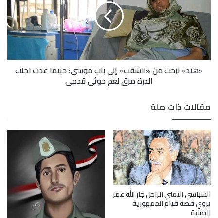
«الشقب»
وقدرت المنظمة أنه منذ مطلع العام 2020، وحتى الخامس
إلى
باب
من ديسمبر الجاري، تعرضت (27) ألف و(930) أسرة تمثل
موسى:
حينما
(167،580) فردًا للنزوح مرة واحدة على الأقل.
عدت
«هند» نزحت من «الشقب» إلى باب موسى: حينما عدت لجلب
لجلب
الذرة مزق لغم حوثي قدمي
الذرة
مزق
لغم
مقالات ذات صلة
حوثي
قدمي
الحديدة
الضالع
اليمن
تعز
حركة النزوح
مأرب
منظمة الدولية للهجرة
السياسي اليمني الراحل جار الله عمر
يروي قصة قيام الجمهورية
اليمنية