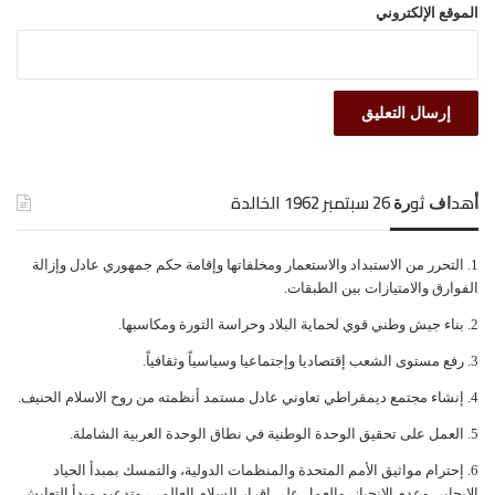
الموقع الإلكتروني
ﺃﻫﺪﺍﻑ ﺛﻮﺭﺓ 26 ﺳﺒﺘﻤﺒﺮ 1962 الخالدة
ﺍﻟﺘﺤﺮﺭ ﻣﻦ ﺍﻻﺳﺘﺒﺪﺍﺩ ﻭﺍﻻﺳﺘﻌﻤﺎﺭ ﻭﻣﺨﻠﻔﺎﺗﻬﺎ ﻭﺇﻗﺎﻣﺔ ﺣﻜﻢ ﺟﻤﻬﻮﺭﻱ ﻋﺎﺩﻝ ﻭﺇﺯﺍﻟﺔ
ﺍﻟﻔﻮﺍﺭﻕ ﻭﺍﻻﻣﺘﻴﺎﺯﺍﺕ ﺑﻴﻦ ﺍﻟﻄﺒﻘﺎﺕ.
ﺑﻨﺎﺀ ﺟﻴﺶ ﻭﻃﻨﻲ ﻗﻮﻱ ﻟﺤﻤﺎﻳﺔ ﺍﻟﺒﻼﺩ ﻭﺣﺮﺍﺳﺔ ﺍﻟﺜﻮﺭﺓ ﻭﻣﻜﺎﺳﺒﻬﺎ.
ﺭﻓﻊ ﻣﺴﺘﻮﻯ ﺍﻟﺸﻌﺐ ﺇﻗﺘﺼﺎﺩﻳﺎ ﻭﺇﺟﺘﻤﺎﻋﻴﺎ ﻭﺳﻴﺎﺳﻴﺎً ﻭﺛﻘﺎﻓﻴﺎً.
ﺇﻧﺸﺎﺀ ﻣﺠﺘﻤﻊ ﺩﻳﻤﻘﺮﺍﻃﻲ ﺗﻌﺎﻭﻧﻲ ﻋﺎﺩﻝ ﻣﺴﺘﻤﺪ ﺃﻧﻈﻤﺘﻪ ﻣﻦ ﺭﻭﺡ ﺍﻻﺳﻼﻡ ﺍﻟﺤﻨﻴﻒ.
ﺍﻟﻌﻤﻞ ﻋﻠﻰ ﺗﺤﻘﻴﻖ ﺍﻟﻮﺣﺪﺓ ﺍﻟﻮﻃﻨﻴﺔ ﻓﻲ ﻧﻄﺎﻕ ﺍﻟﻮﺣﺪﺓ ﺍﻟﻌﺮﺑﻴﺔ ﺍﻟﺸﺎﻣﻠﺔ.
ﺇﺣﺘﺮﺍﻡ ﻣﻮﺍﺛﻴﻖ الأﻣﻢ ﺍﻟﻤﺘﺤﺪﺓ ﻭﺍﻟﻤﻨﻈﻤﺎﺕ ﺍﻟﺪﻭﻟﻴﺔ، ﻭﺍﻟﺘﻤﺴﻚ ﺑﻤﺒﺪﺃ ﺍﻟﺤﻴﺎﺩ
ﺍﻻﻳﺠﺎﺑﻲ ﻭﻋﺪﻡ ﺍﻻﻧﺤﻴﺎﺯ، ﻭﺍﻟﻌﻤﻞ ﻋﻠﻰ ﺇﻗﺮﺍﺭ ﺍﻟﺴﻼﻡ ﺍﻟﻌﺎﻟﻤﻲ، ﻭﺗﺪﻋﻴﻢ ﻣﺒﺪﺃ ﺍﻟﺘﻌﺎﻳﺶ