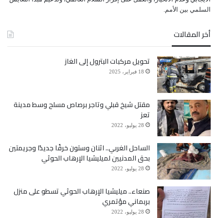
ﺍﻟﺴﻠﻤﻲ ﺑﻴﻦ ﺍﻷﻣﻢ.
أخر المقالات
تحويل مركبات البترول إلى الغاز
18 فبراير، 2025
مقتل شيخ قبلي وتاجر برصاص مسلح وسط مدينة
تعز
28 يوليو، 2022
الساحل الغربي.. اثنان وستون خرقًا جديدًا وجريمتين
بحق المدنيين لميليشيا الإرهاب الحوثي
28 يوليو، 2022
صنعاء.. ميليشيا الإرهاب الحوثي تسطو على منزل
بربماني مؤتمري
28 يوليو، 2022