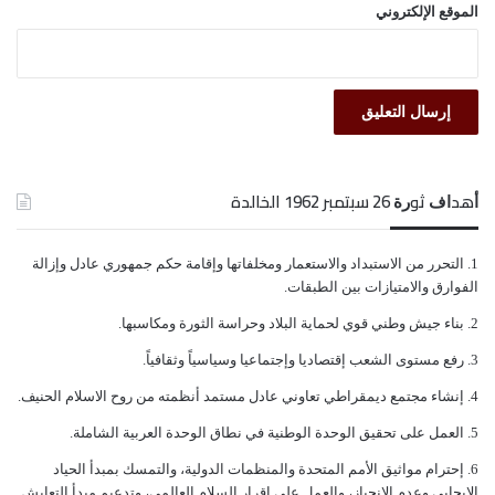
الموقع الإلكتروني
ﺃﻫﺪﺍﻑ ﺛﻮﺭﺓ 26 ﺳﺒﺘﻤﺒﺮ 1962 الخالدة
ﺍﻟﺘﺤﺮﺭ ﻣﻦ ﺍﻻﺳﺘﺒﺪﺍﺩ ﻭﺍﻻﺳﺘﻌﻤﺎﺭ ﻭﻣﺨﻠﻔﺎﺗﻬﺎ ﻭﺇﻗﺎﻣﺔ ﺣﻜﻢ ﺟﻤﻬﻮﺭﻱ ﻋﺎﺩﻝ ﻭﺇﺯﺍﻟﺔ
ﺍﻟﻔﻮﺍﺭﻕ ﻭﺍﻻﻣﺘﻴﺎﺯﺍﺕ ﺑﻴﻦ ﺍﻟﻄﺒﻘﺎﺕ.
ﺑﻨﺎﺀ ﺟﻴﺶ ﻭﻃﻨﻲ ﻗﻮﻱ ﻟﺤﻤﺎﻳﺔ ﺍﻟﺒﻼﺩ ﻭﺣﺮﺍﺳﺔ ﺍﻟﺜﻮﺭﺓ ﻭﻣﻜﺎﺳﺒﻬﺎ.
ﺭﻓﻊ ﻣﺴﺘﻮﻯ ﺍﻟﺸﻌﺐ ﺇﻗﺘﺼﺎﺩﻳﺎ ﻭﺇﺟﺘﻤﺎﻋﻴﺎ ﻭﺳﻴﺎﺳﻴﺎً ﻭﺛﻘﺎﻓﻴﺎً.
ﺇﻧﺸﺎﺀ ﻣﺠﺘﻤﻊ ﺩﻳﻤﻘﺮﺍﻃﻲ ﺗﻌﺎﻭﻧﻲ ﻋﺎﺩﻝ ﻣﺴﺘﻤﺪ ﺃﻧﻈﻤﺘﻪ ﻣﻦ ﺭﻭﺡ ﺍﻻﺳﻼﻡ ﺍﻟﺤﻨﻴﻒ.
ﺍﻟﻌﻤﻞ ﻋﻠﻰ ﺗﺤﻘﻴﻖ ﺍﻟﻮﺣﺪﺓ ﺍﻟﻮﻃﻨﻴﺔ ﻓﻲ ﻧﻄﺎﻕ ﺍﻟﻮﺣﺪﺓ ﺍﻟﻌﺮﺑﻴﺔ ﺍﻟﺸﺎﻣﻠﺔ.
ﺇﺣﺘﺮﺍﻡ ﻣﻮﺍﺛﻴﻖ الأﻣﻢ ﺍﻟﻤﺘﺤﺪﺓ ﻭﺍﻟﻤﻨﻈﻤﺎﺕ ﺍﻟﺪﻭﻟﻴﺔ، ﻭﺍﻟﺘﻤﺴﻚ ﺑﻤﺒﺪﺃ ﺍﻟﺤﻴﺎﺩ
ﺍﻻﻳﺠﺎﺑﻲ ﻭﻋﺪﻡ ﺍﻻﻧﺤﻴﺎﺯ، ﻭﺍﻟﻌﻤﻞ ﻋﻠﻰ ﺇﻗﺮﺍﺭ ﺍﻟﺴﻼﻡ ﺍﻟﻌﺎﻟﻤﻲ، ﻭﺗﺪﻋﻴﻢ ﻣﺒﺪﺃ ﺍﻟﺘﻌﺎﻳﺶ