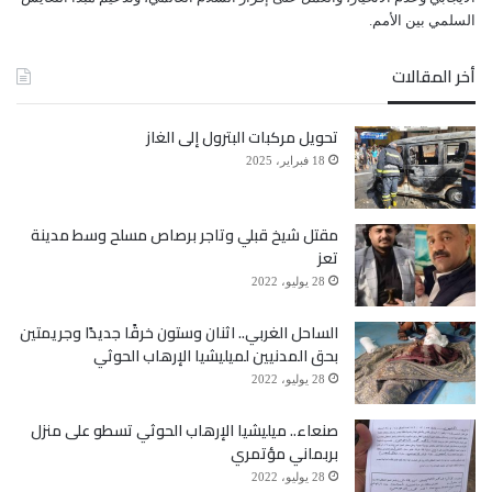
ﺍﻟﺴﻠﻤﻲ ﺑﻴﻦ ﺍﻷﻣﻢ.
أخر المقالات
تحويل مركبات البترول إلى الغاز
18 فبراير، 2025
مقتل شيخ قبلي وتاجر برصاص مسلح وسط مدينة
تعز
28 يوليو، 2022
الساحل الغربي.. اثنان وستون خرقًا جديدًا وجريمتين
بحق المدنيين لميليشيا الإرهاب الحوثي
28 يوليو، 2022
صنعاء.. ميليشيا الإرهاب الحوثي تسطو على منزل
بربماني مؤتمري
28 يوليو، 2022