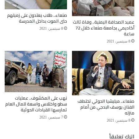
الجرائم التي ارتكبتها بحق اليمن، حيث كان انقلاب
صنعاء.. طلاب يعتدون على زميلهم
حتى الموت بداخل المدرسة
الجماعة هو بداية حرب شاملة دخلت فيها اليمن منذ خمس
عميد الصحافة اليمنية.. وفاة ثالث
أكاديمي بجامعة صنعاء خلال 72
8 سبتمبر، 2021
ساعة
سنوات وتسببت في دمار واسع وأسوأ أزمة إنسانية
8 سبتمبر، 2021
شهدها العالم.
الحوثي
صنعاء
نهب على المكشوف.. عمليات
صنعاء.. ميليشيا الحوثي تختطف
سطو واختلاس واسعة للمال العام
الفنان يوسف البدجي من أمام
تمارسها القيادات الحوثية
منزله
7 سبتمبر، 2021
8 سبتمبر، 2021
اترك تعليقاً