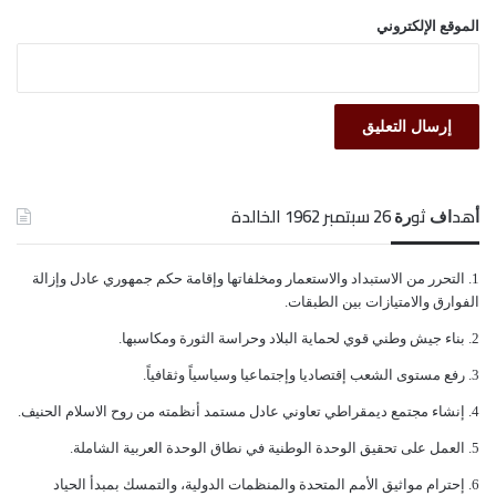
الموقع الإلكتروني
ﺃﻫﺪﺍﻑ ﺛﻮﺭﺓ 26 ﺳﺒﺘﻤﺒﺮ 1962 الخالدة
ﺍﻟﺘﺤﺮﺭ ﻣﻦ ﺍﻻﺳﺘﺒﺪﺍﺩ ﻭﺍﻻﺳﺘﻌﻤﺎﺭ ﻭﻣﺨﻠﻔﺎﺗﻬﺎ ﻭﺇﻗﺎﻣﺔ ﺣﻜﻢ ﺟﻤﻬﻮﺭﻱ ﻋﺎﺩﻝ ﻭﺇﺯﺍﻟﺔ
ﺍﻟﻔﻮﺍﺭﻕ ﻭﺍﻻﻣﺘﻴﺎﺯﺍﺕ ﺑﻴﻦ ﺍﻟﻄﺒﻘﺎﺕ.
ﺑﻨﺎﺀ ﺟﻴﺶ ﻭﻃﻨﻲ ﻗﻮﻱ ﻟﺤﻤﺎﻳﺔ ﺍﻟﺒﻼﺩ ﻭﺣﺮﺍﺳﺔ ﺍﻟﺜﻮﺭﺓ ﻭﻣﻜﺎﺳﺒﻬﺎ.
ﺭﻓﻊ ﻣﺴﺘﻮﻯ ﺍﻟﺸﻌﺐ ﺇﻗﺘﺼﺎﺩﻳﺎ ﻭﺇﺟﺘﻤﺎﻋﻴﺎ ﻭﺳﻴﺎﺳﻴﺎً ﻭﺛﻘﺎﻓﻴﺎً.
ﺇﻧﺸﺎﺀ ﻣﺠﺘﻤﻊ ﺩﻳﻤﻘﺮﺍﻃﻲ ﺗﻌﺎﻭﻧﻲ ﻋﺎﺩﻝ ﻣﺴﺘﻤﺪ ﺃﻧﻈﻤﺘﻪ ﻣﻦ ﺭﻭﺡ ﺍﻻﺳﻼﻡ ﺍﻟﺤﻨﻴﻒ.
ﺍﻟﻌﻤﻞ ﻋﻠﻰ ﺗﺤﻘﻴﻖ ﺍﻟﻮﺣﺪﺓ ﺍﻟﻮﻃﻨﻴﺔ ﻓﻲ ﻧﻄﺎﻕ ﺍﻟﻮﺣﺪﺓ ﺍﻟﻌﺮﺑﻴﺔ ﺍﻟﺸﺎﻣﻠﺔ.
ﺇﺣﺘﺮﺍﻡ ﻣﻮﺍﺛﻴﻖ الأﻣﻢ ﺍﻟﻤﺘﺤﺪﺓ ﻭﺍﻟﻤﻨﻈﻤﺎﺕ ﺍﻟﺪﻭﻟﻴﺔ، ﻭﺍﻟﺘﻤﺴﻚ ﺑﻤﺒﺪﺃ ﺍﻟﺤﻴﺎﺩ