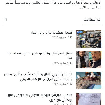
ﺍﻻﻳﺠﺎﺑﻲ ﻭﻋﺪﻡ ﺍﻻﻧﺤﻴﺎﺯ، ﻭﺍﻟﻌﻤﻞ ﻋﻠﻰ ﺇﻗﺮﺍﺭ ﺍﻟﺴﻼﻡ ﺍﻟﻌﺎﻟﻤﻲ، ﻭﺗﺪﻋﻴﻢ ﻣﺒﺪﺃ ﺍﻟﺘﻌﺎﻳﺶ
ﺍﻟﺴﻠﻤﻲ ﺑﻴﻦ ﺍﻷﻣﻢ.
أخر المقالات
تحويل مركبات البترول إلى الغاز
18 فبراير، 2025
مقتل شيخ قبلي وتاجر برصاص مسلح وسط مدينة
تعز
28 يوليو، 2022
الساحل الغربي.. اثنان وستون خرقًا جديدًا وجريمتين
بحق المدنيين لميليشيا الإرهاب الحوثي
28 يوليو، 2022
صنعاء.. ميليشيا الإرهاب الحوثي تسطو على منزل
بربماني مؤتمري
28 يوليو، 2022