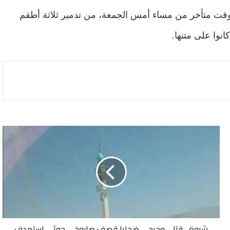
وقت متأخر من مساء أمس الجمعة، من تدمير ثلاثة أطقم
انوا على متنها.
شبوة..
قتلى
وجرحى
ضحايا
قصف
صاروخي
حوثي
استهدف
مسجدًا
شبوة.. قتلى وجرحى ضحايا قصف صاروخي حوثي استهدف
في