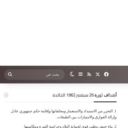
‫X
فيسبوك
ملخص الموقع RSS
إضافة عمود جانبي
الوضع المظلم
بحث
عن
ﺃﻫﺪﺍﻑ ﺛﻮﺭﺓ 26 ﺳﺒﺘﻤﺒﺮ 1962 الخالدة
ﺍﻟﺘﺤﺮﺭ ﻣﻦ ﺍﻻﺳﺘﺒﺪﺍﺩ ﻭﺍﻻﺳﺘﻌﻤﺎﺭ ﻭﻣﺨﻠﻔﺎﺗﻬﺎ ﻭﺇﻗﺎﻣﺔ ﺣﻜﻢ ﺟﻤﻬﻮﺭﻱ ﻋﺎﺩﻝ
ﻭﺇﺯﺍﻟﺔ ﺍﻟﻔﻮﺍﺭﻕ ﻭﺍﻻﻣﺘﻴﺎﺯﺍﺕ ﺑﻴﻦ ﺍﻟﻄﺒﻘﺎﺕ.
ﺑﻨﺎﺀ ﺟﻴﺶ ﻭﻃﻨﻲ ﻗﻮﻱ ﻟﺤﻤﺎﻳﺔ ﺍﻟﺒﻼﺩ ﻭﺣﺮﺍﺳﺔ ﺍﻟﺜﻮﺭﺓ ﻭﻣﻜﺎﺳﺒﻬﺎ.