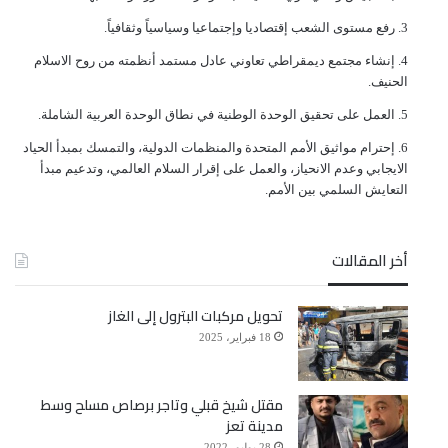
ﺭﻓﻊ ﻣﺴﺘﻮﻯ ﺍﻟﺸﻌﺐ ﺇﻗﺘﺼﺎﺩﻳﺎ ﻭﺇﺟﺘﻤﺎﻋﻴﺎ ﻭﺳﻴﺎﺳﻴﺎً ﻭﺛﻘﺎﻓﻴﺎً.
ﺇﻧﺸﺎﺀ ﻣﺠﺘﻤﻊ ﺩﻳﻤﻘﺮﺍﻃﻲ ﺗﻌﺎﻭﻧﻲ ﻋﺎﺩﻝ ﻣﺴﺘﻤﺪ ﺃﻧﻈﻤﺘﻪ ﻣﻦ ﺭﻭﺡ ﺍﻻﺳﻼﻡ
ﺍﻟﺤﻨﻴﻒ.
ﺍﻟﻌﻤﻞ ﻋﻠﻰ ﺗﺤﻘﻴﻖ ﺍﻟﻮﺣﺪﺓ ﺍﻟﻮﻃﻨﻴﺔ ﻓﻲ ﻧﻄﺎﻕ ﺍﻟﻮﺣﺪﺓ ﺍﻟﻌﺮﺑﻴﺔ ﺍﻟﺸﺎﻣﻠﺔ.
ﺇﺣﺘﺮﺍﻡ ﻣﻮﺍﺛﻴﻖ الأﻣﻢ ﺍﻟﻤﺘﺤﺪﺓ ﻭﺍﻟﻤﻨﻈﻤﺎﺕ ﺍﻟﺪﻭﻟﻴﺔ، ﻭﺍﻟﺘﻤﺴﻚ ﺑﻤﺒﺪﺃ ﺍﻟﺤﻴﺎﺩ
ﺍﻻﻳﺠﺎﺑﻲ ﻭﻋﺪﻡ ﺍﻻﻧﺤﻴﺎﺯ، ﻭﺍﻟﻌﻤﻞ ﻋﻠﻰ ﺇﻗﺮﺍﺭ ﺍﻟﺴﻼﻡ ﺍﻟﻌﺎﻟﻤﻲ، ﻭﺗﺪﻋﻴﻢ ﻣﺒﺪﺃ
ﺍﻟﺘﻌﺎﻳﺶ ﺍﻟﺴﻠﻤﻲ ﺑﻴﻦ ﺍﻷﻣﻢ.
أخر المقالات
تحويل مركبات البترول إلى الغاز
18 فبراير، 2025
مقتل شيخ قبلي وتاجر برصاص مسلح وسط
مدينة تعز
28 يوليو، 2022