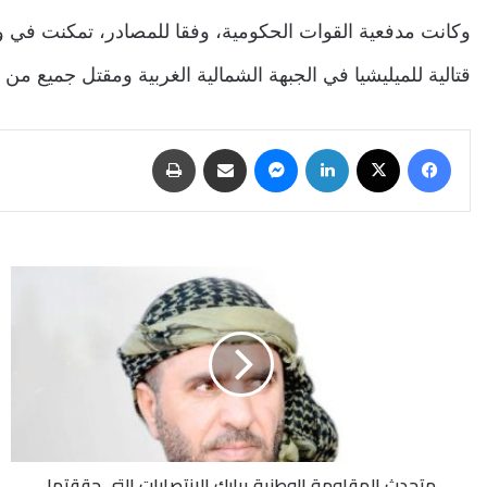
وكانت مدفعية القوات الحكومية، وفقا للمصادر، تمكنت في 
قتالية للميليشيا في الجبهة الشمالية الغربية ومقتل جميع من ك
فيسبوك
‫X
لينكدإن
ماسنجر
مشاركة عبر البريد
طباعة
متحدث
المقاومة
الوطنية
يبارك
الانتصارات
التي
حققتها
ألوية
العمالقة
متحدث المقاومة الوطنية يبارك الانتصارات التي حققتها
في