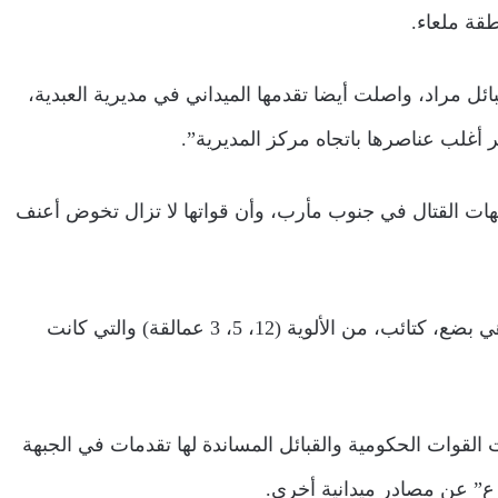
طقة ملعاء.
ل مراد، واصلت أيضا تقدمها الميداني في مديرية العبدية،
أغلب عناصرها باتجاه مركز المديرية”.
ات القتال في جنوب مأرب، وأن قواتها لا تزال تخوض أعنف
وقالت: “أن القوات التي أعادت تموضعها من ألوية العمالقة هي بضع، كتائب، من الألوية (12، 5، 3 عمالقة) والتي كانت
لقوات الحكومية والقبائل المساندة لها تقدمات في الجبهة
رع” عن مصادر ميدانية أخرى.