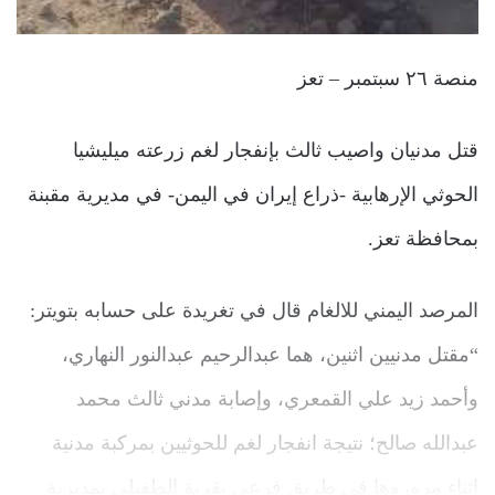
منصة ٢٦ سبتمبر – تعز
قتل مدنيان واصيب ثالث بإنفجار لغم زرعته ميليشيا
الحوثي الإرهابية -ذراع إيران في اليمن- في مديرية مقبنة
بمحافظة تعز.
المرصد اليمني للالغام قال في تغريدة على حسابه بتويتر:
“‏مقتل مدنيين اثنين، هما عبدالرحيم عبدالنور النهاري،
وأحمد زيد علي القمعري، وإصابة مدني ثالث محمد
عبدالله صالح؛ نتيجة انفجار لغم للحوثيين بمركبة مدنية
اثناء مروروها في طريق فرعي بقرية الطفيلي بمديرية