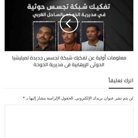
أولية
زرع الالغام والعبوات الناسفة.
عن
تفكيك
شبكة
تجسس
جديدة
لميليشيا
الحوثي
معلومات أولية عن تفكيك شبكة تجسس جديدة لميليشيا
الإرهابية
الحوثي الإرهابية في مديرية الخوخة
في
مديرية
الخوخة
اترك تعليقاً
لن يتم نشر عنوان بريدك الإلكتروني.
الحقول الإلزامية مشار إليها بـ
*
ا
ل
ت
ع