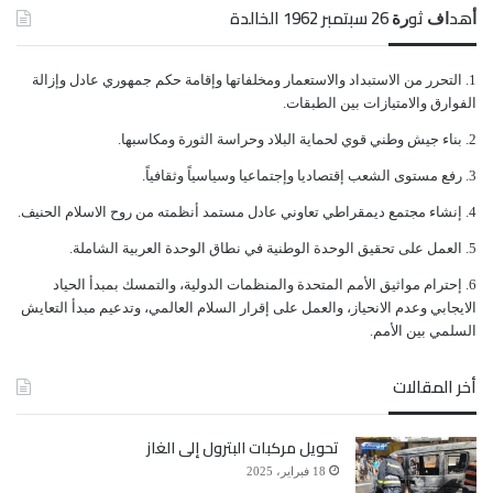
ﺃﻫﺪﺍﻑ ﺛﻮﺭﺓ 26 ﺳﺒﺘﻤﺒﺮ 1962 الخالدة
ﺍﻟﺘﺤﺮﺭ ﻣﻦ ﺍﻻﺳﺘﺒﺪﺍﺩ ﻭﺍﻻﺳﺘﻌﻤﺎﺭ ﻭﻣﺨﻠﻔﺎﺗﻬﺎ ﻭﺇﻗﺎﻣﺔ ﺣﻜﻢ ﺟﻤﻬﻮﺭﻱ ﻋﺎﺩﻝ ﻭﺇﺯﺍﻟﺔ
ﺍﻟﻔﻮﺍﺭﻕ ﻭﺍﻻﻣﺘﻴﺎﺯﺍﺕ ﺑﻴﻦ ﺍﻟﻄﺒﻘﺎﺕ.
ﺑﻨﺎﺀ ﺟﻴﺶ ﻭﻃﻨﻲ ﻗﻮﻱ ﻟﺤﻤﺎﻳﺔ ﺍﻟﺒﻼﺩ ﻭﺣﺮﺍﺳﺔ ﺍﻟﺜﻮﺭﺓ ﻭﻣﻜﺎﺳﺒﻬﺎ.
ﺭﻓﻊ ﻣﺴﺘﻮﻯ ﺍﻟﺸﻌﺐ ﺇﻗﺘﺼﺎﺩﻳﺎ ﻭﺇﺟﺘﻤﺎﻋﻴﺎ ﻭﺳﻴﺎﺳﻴﺎً ﻭﺛﻘﺎﻓﻴﺎً.
ﺇﻧﺸﺎﺀ ﻣﺠﺘﻤﻊ ﺩﻳﻤﻘﺮﺍﻃﻲ ﺗﻌﺎﻭﻧﻲ ﻋﺎﺩﻝ ﻣﺴﺘﻤﺪ ﺃﻧﻈﻤﺘﻪ ﻣﻦ ﺭﻭﺡ ﺍﻻﺳﻼﻡ ﺍﻟﺤﻨﻴﻒ.
ﺍﻟﻌﻤﻞ ﻋﻠﻰ ﺗﺤﻘﻴﻖ ﺍﻟﻮﺣﺪﺓ ﺍﻟﻮﻃﻨﻴﺔ ﻓﻲ ﻧﻄﺎﻕ ﺍﻟﻮﺣﺪﺓ ﺍﻟﻌﺮﺑﻴﺔ ﺍﻟﺸﺎﻣﻠﺔ.
ﺇﺣﺘﺮﺍﻡ ﻣﻮﺍﺛﻴﻖ الأﻣﻢ ﺍﻟﻤﺘﺤﺪﺓ ﻭﺍﻟﻤﻨﻈﻤﺎﺕ ﺍﻟﺪﻭﻟﻴﺔ، ﻭﺍﻟﺘﻤﺴﻚ ﺑﻤﺒﺪﺃ ﺍﻟﺤﻴﺎﺩ
ﺍﻻﻳﺠﺎﺑﻲ ﻭﻋﺪﻡ ﺍﻻﻧﺤﻴﺎﺯ، ﻭﺍﻟﻌﻤﻞ ﻋﻠﻰ ﺇﻗﺮﺍﺭ ﺍﻟﺴﻼﻡ ﺍﻟﻌﺎﻟﻤﻲ، ﻭﺗﺪﻋﻴﻢ ﻣﺒﺪﺃ ﺍﻟﺘﻌﺎﻳﺶ
ﺍﻟﺴﻠﻤﻲ ﺑﻴﻦ ﺍﻷﻣﻢ.
أخر المقالات
تحويل مركبات البترول إلى الغاز
18 فبراير، 2025