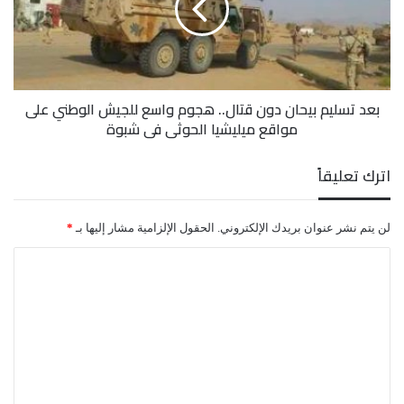
قتال..
إيرانيًا، في منطقة الفوهة التابعة لمديرية جبل رأس.
هجوم
واسع
للجيش
الوطني
بعد تسليم بيحان دون قتال.. هجوم واسع للجيش الوطني على
على
مواقع ميليشيا الحوثي في شبوة
مواقع
ميليشيا
الحوثي
اترك تعليقاً
في
شبوة
لن يتم نشر عنوان بريدك الإلكتروني.
الحقول الإلزامية مشار إليها بـ
*
ا
ل
ت
ع
ل
ي