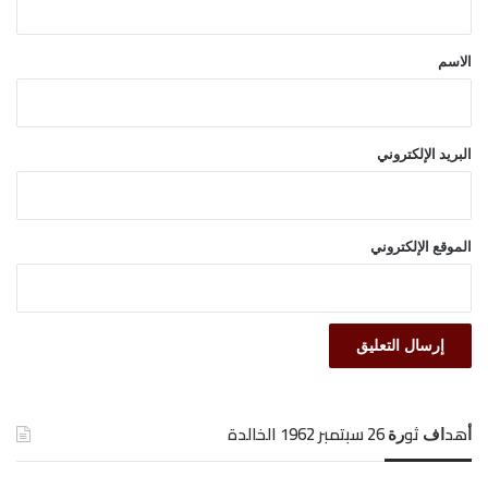
ق
*
الاسم
البريد الإلكتروني
الموقع الإلكتروني
ﺃﻫﺪﺍﻑ ﺛﻮﺭﺓ 26 ﺳﺒﺘﻤﺒﺮ 1962 الخالدة