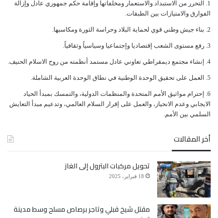
ﺍﻟﺘﺤﺮﺭ ﻣﻦ ﺍﻻﺳﺘﺒﺪﺍﺩ ﻭﺍﻻﺳﺘﻌﻤﺎﺭ ﻭﻣﺨﻠﻔﺎﺗﻬﺎ ﻭﺇﻗﺎﻣﺔ ﺣﻜﻢ ﺟﻤﻬﻮﺭﻱ ﻋﺎﺩﻝ ﻭﺇﺯﺍﻟﺔ
ﺍﻟﻔﻮﺍﺭﻕ ﻭﺍﻻﻣﺘﻴﺎﺯﺍﺕ ﺑﻴﻦ ﺍﻟﻄﺒﻘﺎﺕ.
ﺑﻨﺎﺀ ﺟﻴﺶ ﻭﻃﻨﻲ ﻗﻮﻱ ﻟﺤﻤﺎﻳﺔ ﺍﻟﺒﻼﺩ ﻭﺣﺮﺍﺳﺔ ﺍﻟﺜﻮﺭﺓ ﻭﻣﻜﺎﺳﺒﻬﺎ.
ﺭﻓﻊ ﻣﺴﺘﻮﻯ ﺍﻟﺸﻌﺐ ﺇﻗﺘﺼﺎﺩﻳﺎ ﻭﺇﺟﺘﻤﺎﻋﻴﺎ ﻭﺳﻴﺎﺳﻴﺎً ﻭﺛﻘﺎﻓﻴﺎً.
ﺇﻧﺸﺎﺀ ﻣﺠﺘﻤﻊ ﺩﻳﻤﻘﺮﺍﻃﻲ ﺗﻌﺎﻭﻧﻲ ﻋﺎﺩﻝ ﻣﺴﺘﻤﺪ ﺃﻧﻈﻤﺘﻪ ﻣﻦ ﺭﻭﺡ ﺍﻻﺳﻼﻡ ﺍﻟﺤﻨﻴﻒ.
ﺍﻟﻌﻤﻞ ﻋﻠﻰ ﺗﺤﻘﻴﻖ ﺍﻟﻮﺣﺪﺓ ﺍﻟﻮﻃﻨﻴﺔ ﻓﻲ ﻧﻄﺎﻕ ﺍﻟﻮﺣﺪﺓ ﺍﻟﻌﺮﺑﻴﺔ ﺍﻟﺸﺎﻣﻠﺔ.
ﺇﺣﺘﺮﺍﻡ ﻣﻮﺍﺛﻴﻖ الأﻣﻢ ﺍﻟﻤﺘﺤﺪﺓ ﻭﺍﻟﻤﻨﻈﻤﺎﺕ ﺍﻟﺪﻭﻟﻴﺔ، ﻭﺍﻟﺘﻤﺴﻚ ﺑﻤﺒﺪﺃ ﺍﻟﺤﻴﺎﺩ
ﺍﻻﻳﺠﺎﺑﻲ ﻭﻋﺪﻡ ﺍﻻﻧﺤﻴﺎﺯ، ﻭﺍﻟﻌﻤﻞ ﻋﻠﻰ ﺇﻗﺮﺍﺭ ﺍﻟﺴﻼﻡ ﺍﻟﻌﺎﻟﻤﻲ، ﻭﺗﺪﻋﻴﻢ ﻣﺒﺪﺃ ﺍﻟﺘﻌﺎﻳﺶ
ﺍﻟﺴﻠﻤﻲ ﺑﻴﻦ ﺍﻷﻣﻢ.
أخر المقالات
تحويل مركبات البترول إلى الغاز
18 فبراير، 2025
مقتل شيخ قبلي وتاجر برصاص مسلح وسط مدينة