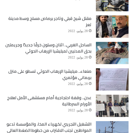
مقتل شيخ قبلي وتاجر برصاص مسلح وسط مدينة
تعز
28 يوليو، 2022
الساحل الغربي.. اثنان وستون خرقًا جديدًا وجريمتين
بحق المدنيين لميليشيا الإرهاب الحوثي
28 يوليو، 2022
صنعاء.. ميليشيا الإرهاب الحوثي تسطو على منزل
بربماني مؤتمري
28 يوليو، 2022
عدن.. وقفة احتجاجية أمام مستشفى الأمل لعلاج
الأورام السرطانية
28 يوليو، 2022
التشغيل التجريبي لكهرباء المخا، والمؤسسة تدعو
المواطنين تجنب الاقتراب من خطوط الضغط العالي