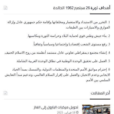
ﺃﻫﺪﺍﻑ ﺛﻮﺭﺓ 26 ﺳﺒﺘﻤﺒﺮ 1962 الخالدة
ﺍﻟﺘﺤﺮﺭ ﻣﻦ ﺍﻻﺳﺘﺒﺪﺍﺩ ﻭﺍﻻﺳﺘﻌﻤﺎﺭ ﻭﻣﺨﻠﻔﺎﺗﻬﺎ ﻭﺇﻗﺎﻣﺔ ﺣﻜﻢ ﺟﻤﻬﻮﺭﻱ ﻋﺎﺩﻝ ﻭﺇﺯﺍﻟﺔ
ﺍﻟﻔﻮﺍﺭﻕ ﻭﺍﻻﻣﺘﻴﺎﺯﺍﺕ ﺑﻴﻦ ﺍﻟﻄﺒﻘﺎﺕ.
ﺑﻨﺎﺀ ﺟﻴﺶ ﻭﻃﻨﻲ ﻗﻮﻱ ﻟﺤﻤﺎﻳﺔ ﺍﻟﺒﻼﺩ ﻭﺣﺮﺍﺳﺔ ﺍﻟﺜﻮﺭﺓ ﻭﻣﻜﺎﺳﺒﻬﺎ.
ﺭﻓﻊ ﻣﺴﺘﻮﻯ ﺍﻟﺸﻌﺐ ﺇﻗﺘﺼﺎﺩﻳﺎ ﻭﺇﺟﺘﻤﺎﻋﻴﺎ ﻭﺳﻴﺎﺳﻴﺎً ﻭﺛﻘﺎﻓﻴﺎً.
ﺇﻧﺸﺎﺀ ﻣﺠﺘﻤﻊ ﺩﻳﻤﻘﺮﺍﻃﻲ ﺗﻌﺎﻭﻧﻲ ﻋﺎﺩﻝ ﻣﺴﺘﻤﺪ ﺃﻧﻈﻤﺘﻪ ﻣﻦ ﺭﻭﺡ ﺍﻻﺳﻼﻡ ﺍﻟﺤﻨﻴﻒ.
ﺍﻟﻌﻤﻞ ﻋﻠﻰ ﺗﺤﻘﻴﻖ ﺍﻟﻮﺣﺪﺓ ﺍﻟﻮﻃﻨﻴﺔ ﻓﻲ ﻧﻄﺎﻕ ﺍﻟﻮﺣﺪﺓ ﺍﻟﻌﺮﺑﻴﺔ ﺍﻟﺸﺎﻣﻠﺔ.
ﺇﺣﺘﺮﺍﻡ ﻣﻮﺍﺛﻴﻖ الأﻣﻢ ﺍﻟﻤﺘﺤﺪﺓ ﻭﺍﻟﻤﻨﻈﻤﺎﺕ ﺍﻟﺪﻭﻟﻴﺔ، ﻭﺍﻟﺘﻤﺴﻚ ﺑﻤﺒﺪﺃ ﺍﻟﺤﻴﺎﺩ
ﺍﻻﻳﺠﺎﺑﻲ ﻭﻋﺪﻡ ﺍﻻﻧﺤﻴﺎﺯ، ﻭﺍﻟﻌﻤﻞ ﻋﻠﻰ ﺇﻗﺮﺍﺭ ﺍﻟﺴﻼﻡ ﺍﻟﻌﺎﻟﻤﻲ، ﻭﺗﺪﻋﻴﻢ ﻣﺒﺪﺃ ﺍﻟﺘﻌﺎﻳﺶ
ﺍﻟﺴﻠﻤﻲ ﺑﻴﻦ ﺍﻷﻣﻢ.
أخر المقالات
تحويل مركبات البترول إلى الغاز
18 فبراير، 2025