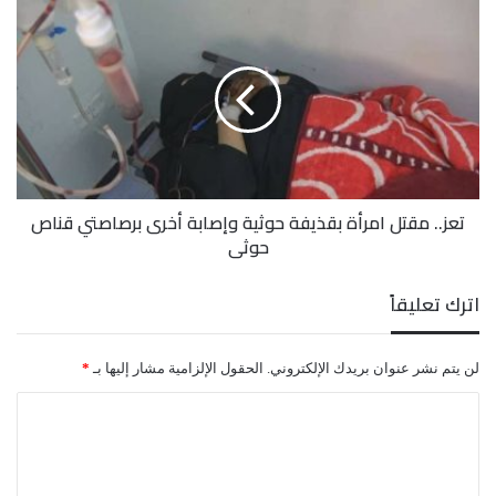
تعز..
مقتل
امرأة
بقذيفة
حوثية
وإصابة
أخرى
برصاصتي
قناص
تعز.. مقتل امرأة بقذيفة حوثية وإصابة أخرى برصاصتي قناص
حوثي
حوثي
اترك تعليقاً
لن يتم نشر عنوان بريدك الإلكتروني.
الحقول الإلزامية مشار إليها بـ
*
ا
ل
ت