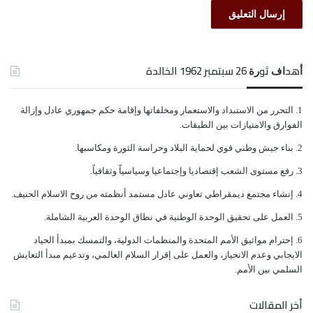
ﺃﻫﺪﺍﻑ ﺛﻮﺭﺓ 26 ﺳﺒﺘﻤﺒﺮ 1962 الخالدة
ﺍﻟﺘﺤﺮﺭ ﻣﻦ ﺍﻻﺳﺘﺒﺪﺍﺩ ﻭﺍﻻﺳﺘﻌﻤﺎﺭ ﻭﻣﺨﻠﻔﺎﺗﻬﺎ ﻭﺇﻗﺎﻣﺔ ﺣﻜﻢ ﺟﻤﻬﻮﺭﻱ ﻋﺎﺩﻝ ﻭﺇﺯﺍﻟﺔ
ﺍﻟﻔﻮﺍﺭﻕ ﻭﺍﻻﻣﺘﻴﺎﺯﺍﺕ ﺑﻴﻦ ﺍﻟﻄﺒﻘﺎﺕ.
ﺑﻨﺎﺀ ﺟﻴﺶ ﻭﻃﻨﻲ ﻗﻮﻱ ﻟﺤﻤﺎﻳﺔ ﺍﻟﺒﻼﺩ ﻭﺣﺮﺍﺳﺔ ﺍﻟﺜﻮﺭﺓ ﻭﻣﻜﺎﺳﺒﻬﺎ.
ﺭﻓﻊ ﻣﺴﺘﻮﻯ ﺍﻟﺸﻌﺐ ﺇﻗﺘﺼﺎﺩﻳﺎ ﻭﺇﺟﺘﻤﺎﻋﻴﺎ ﻭﺳﻴﺎﺳﻴﺎً ﻭﺛﻘﺎﻓﻴﺎً.
ﺇﻧﺸﺎﺀ ﻣﺠﺘﻤﻊ ﺩﻳﻤﻘﺮﺍﻃﻲ ﺗﻌﺎﻭﻧﻲ ﻋﺎﺩﻝ ﻣﺴﺘﻤﺪ ﺃﻧﻈﻤﺘﻪ ﻣﻦ ﺭﻭﺡ ﺍﻻﺳﻼﻡ ﺍﻟﺤﻨﻴﻒ.
ﺍﻟﻌﻤﻞ ﻋﻠﻰ ﺗﺤﻘﻴﻖ ﺍﻟﻮﺣﺪﺓ ﺍﻟﻮﻃﻨﻴﺔ ﻓﻲ ﻧﻄﺎﻕ ﺍﻟﻮﺣﺪﺓ ﺍﻟﻌﺮﺑﻴﺔ ﺍﻟﺸﺎﻣﻠﺔ.
ﺇﺣﺘﺮﺍﻡ ﻣﻮﺍﺛﻴﻖ الأﻣﻢ ﺍﻟﻤﺘﺤﺪﺓ ﻭﺍﻟﻤﻨﻈﻤﺎﺕ ﺍﻟﺪﻭﻟﻴﺔ، ﻭﺍﻟﺘﻤﺴﻚ ﺑﻤﺒﺪﺃ ﺍﻟﺤﻴﺎﺩ
ﺍﻻﻳﺠﺎﺑﻲ ﻭﻋﺪﻡ ﺍﻻﻧﺤﻴﺎﺯ، ﻭﺍﻟﻌﻤﻞ ﻋﻠﻰ ﺇﻗﺮﺍﺭ ﺍﻟﺴﻼﻡ ﺍﻟﻌﺎﻟﻤﻲ، ﻭﺗﺪﻋﻴﻢ ﻣﺒﺪﺃ ﺍﻟﺘﻌﺎﻳﺶ
ﺍﻟﺴﻠﻤﻲ ﺑﻴﻦ ﺍﻷﻣﻢ.
أخر المقالات