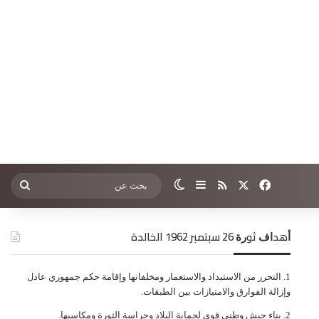
‫X
فيسبوك
ملخص الموقع RSS
إضافة عمود جانبي
الوضع المظلم
بحث
عن
ﺃﻫﺪﺍﻑ ﺛﻮﺭﺓ 26 ﺳﺒﺘﻤﺒﺮ 1962 الخالدة
ﺍﻟﺘﺤﺮﺭ ﻣﻦ ﺍﻻﺳﺘﺒﺪﺍﺩ ﻭﺍﻻﺳﺘﻌﻤﺎﺭ ﻭﻣﺨﻠﻔﺎﺗﻬﺎ ﻭﺇﻗﺎﻣﺔ ﺣﻜﻢ ﺟﻤﻬﻮﺭﻱ ﻋﺎﺩﻝ
ﻭﺇﺯﺍﻟﺔ ﺍﻟﻔﻮﺍﺭﻕ ﻭﺍﻻﻣﺘﻴﺎﺯﺍﺕ ﺑﻴﻦ ﺍﻟﻄﺒﻘﺎﺕ.
ﺑﻨﺎﺀ ﺟﻴﺶ ﻭﻃﻨﻲ ﻗﻮﻱ ﻟﺤﻤﺎﻳﺔ ﺍﻟﺒﻼﺩ ﻭﺣﺮﺍﺳﺔ ﺍﻟﺜﻮﺭﺓ ﻭﻣﻜﺎﺳﺒﻬﺎ.