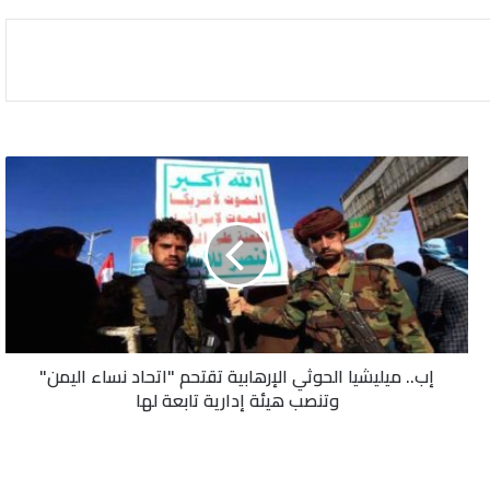
إب..
ميليشيا
الحوثي
الإرهابية
تقتحم
"اتحاد
نساء
اليمن"
وتنصب
إب.. ميليشيا الحوثي الإرهابية تقتحم "اتحاد نساء اليمن"
هيئة
وتنصب هيئة إدارية تابعة لها
إدارية
تابعة
لها