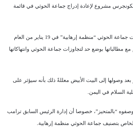
كونجرس مشروع لإعادة إدراج جماعة الحوثي في قائمة
وكانت إدارة الرئيس الأمريكي السابق دونالد ترامب قد صنفت جماعة الحوثي “منظمة إرهابية” في 19 يناير من العام
مع مطالباتها بوضع حد لتجاوزات جماعة الحوثي وانتهاكاتها
بعد وصولها إلى البيت الأبيض معللةً ذلك بأنه سيؤثر على
لية السلام في اليمن.
م ووصفوه “بالمتحيز”، خصوصا أن إدارة الرئيس السابق ترامب
 الخاص بتصنيف جماعة الحوثي منظمة إرهابية.