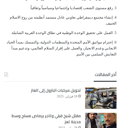
ﺭﻓﻊ ﻣﺴﺘﻮﻯ ﺍﻟﺸﻌﺐ ﺇﻗﺘﺼﺎﺩﻳﺎ ﻭﺇﺟﺘﻤﺎﻋﻴﺎ ﻭﺳﻴﺎﺳﻴﺎً ﻭﺛﻘﺎﻓﻴﺎً.
ﺇﻧﺸﺎﺀ ﻣﺠﺘﻤﻊ ﺩﻳﻤﻘﺮﺍﻃﻲ ﺗﻌﺎﻭﻧﻲ ﻋﺎﺩﻝ ﻣﺴﺘﻤﺪ ﺃﻧﻈﻤﺘﻪ ﻣﻦ ﺭﻭﺡ ﺍﻻﺳﻼﻡ
ﺍﻟﺤﻨﻴﻒ.
ﺍﻟﻌﻤﻞ ﻋﻠﻰ ﺗﺤﻘﻴﻖ ﺍﻟﻮﺣﺪﺓ ﺍﻟﻮﻃﻨﻴﺔ ﻓﻲ ﻧﻄﺎﻕ ﺍﻟﻮﺣﺪﺓ ﺍﻟﻌﺮﺑﻴﺔ ﺍﻟﺸﺎﻣﻠﺔ.
ﺇﺣﺘﺮﺍﻡ ﻣﻮﺍﺛﻴﻖ الأﻣﻢ ﺍﻟﻤﺘﺤﺪﺓ ﻭﺍﻟﻤﻨﻈﻤﺎﺕ ﺍﻟﺪﻭﻟﻴﺔ، ﻭﺍﻟﺘﻤﺴﻚ ﺑﻤﺒﺪﺃ ﺍﻟﺤﻴﺎﺩ
ﺍﻻﻳﺠﺎﺑﻲ ﻭﻋﺪﻡ ﺍﻻﻧﺤﻴﺎﺯ، ﻭﺍﻟﻌﻤﻞ ﻋﻠﻰ ﺇﻗﺮﺍﺭ ﺍﻟﺴﻼﻡ ﺍﻟﻌﺎﻟﻤﻲ، ﻭﺗﺪﻋﻴﻢ ﻣﺒﺪﺃ
ﺍﻟﺘﻌﺎﻳﺶ ﺍﻟﺴﻠﻤﻲ ﺑﻴﻦ ﺍﻷﻣﻢ.
أخر المقالات
تحويل مركبات البترول إلى الغاز
18 فبراير، 2025
مقتل شيخ قبلي وتاجر برصاص مسلح وسط
مدينة تعز
28 يوليو، 2022