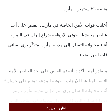
منصة ٢٦ سبتمبر – مأرب
أعلنت قوات الأمن الخاصة في مأرب، القبض على أحد
عناصر ميليشيا الحوثي الإرهابية -ذراع إيران في اليمن-
أثناء محاولته التسلل إلى مدينة مأرب متنكّر بزي نسائي
قادما من صنعاء.
مصادر أمنية أكدت أنه تم القبض على إحد العناصر الأمنية
التابعة لميليشيا الإرهاب الحوثية المدعو “منيع علي حسان”
أثناء محاولته التسلل بزي امرأة إلى مدينة مأرب، وتم
ضبط السيارة التي كانت تنتظر وصوله في النقطة التالية
اظهر المزيد
وتم تسليمهم للجهات المختصة.