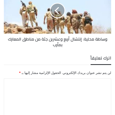
إنتشال
أربع
وعشرين
جثة
من
مناطق
المعارك
وساطة محلية: إنتشال أربع وعشرين جثة من مناطق المعارك
بمأرب
بمأرب
اترك تعليقاً
لن يتم نشر عنوان بريدك الإلكتروني.
الحقول الإلزامية مشار إليها بـ
*
ا
ل
ت
ع
ل