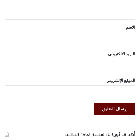
ي
ق
*
الاسم
البريد الإلكتروني
الموقع الإلكتروني
ﺃﻫﺪﺍﻑ ﺛﻮﺭﺓ 26 ﺳﺒﺘﻤﺒﺮ 1962 الخالدة