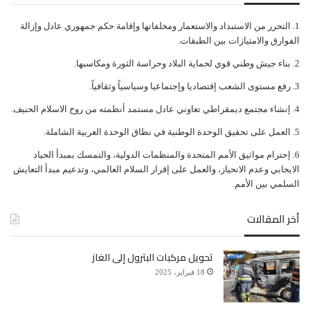
ﺍﻟﺘﺤﺮﺭ ﻣﻦ ﺍﻻﺳﺘﺒﺪﺍﺩ ﻭﺍﻻﺳﺘﻌﻤﺎﺭ ﻭﻣﺨﻠﻔﺎﺗﻬﺎ ﻭﺇﻗﺎﻣﺔ ﺣﻜﻢ ﺟﻤﻬﻮﺭﻱ ﻋﺎﺩﻝ ﻭﺇﺯﺍﻟﺔ
ﺍﻟﻔﻮﺍﺭﻕ ﻭﺍﻻﻣﺘﻴﺎﺯﺍﺕ ﺑﻴﻦ ﺍﻟﻄﺒﻘﺎﺕ.
ﺑﻨﺎﺀ ﺟﻴﺶ ﻭﻃﻨﻲ ﻗﻮﻱ ﻟﺤﻤﺎﻳﺔ ﺍﻟﺒﻼﺩ ﻭﺣﺮﺍﺳﺔ ﺍﻟﺜﻮﺭﺓ ﻭﻣﻜﺎﺳﺒﻬﺎ.
ﺭﻓﻊ ﻣﺴﺘﻮﻯ ﺍﻟﺸﻌﺐ ﺇﻗﺘﺼﺎﺩﻳﺎ ﻭﺇﺟﺘﻤﺎﻋﻴﺎ ﻭﺳﻴﺎﺳﻴﺎً ﻭﺛﻘﺎﻓﻴﺎً.
ﺇﻧﺸﺎﺀ ﻣﺠﺘﻤﻊ ﺩﻳﻤﻘﺮﺍﻃﻲ ﺗﻌﺎﻭﻧﻲ ﻋﺎﺩﻝ ﻣﺴﺘﻤﺪ ﺃﻧﻈﻤﺘﻪ ﻣﻦ ﺭﻭﺡ ﺍﻻﺳﻼﻡ ﺍﻟﺤﻨﻴﻒ.
ﺍﻟﻌﻤﻞ ﻋﻠﻰ ﺗﺤﻘﻴﻖ ﺍﻟﻮﺣﺪﺓ ﺍﻟﻮﻃﻨﻴﺔ ﻓﻲ ﻧﻄﺎﻕ ﺍﻟﻮﺣﺪﺓ ﺍﻟﻌﺮﺑﻴﺔ ﺍﻟﺸﺎﻣﻠﺔ.
ﺇﺣﺘﺮﺍﻡ ﻣﻮﺍﺛﻴﻖ الأﻣﻢ ﺍﻟﻤﺘﺤﺪﺓ ﻭﺍﻟﻤﻨﻈﻤﺎﺕ ﺍﻟﺪﻭﻟﻴﺔ، ﻭﺍﻟﺘﻤﺴﻚ ﺑﻤﺒﺪﺃ ﺍﻟﺤﻴﺎﺩ
ﺍﻻﻳﺠﺎﺑﻲ ﻭﻋﺪﻡ ﺍﻻﻧﺤﻴﺎﺯ، ﻭﺍﻟﻌﻤﻞ ﻋﻠﻰ ﺇﻗﺮﺍﺭ ﺍﻟﺴﻼﻡ ﺍﻟﻌﺎﻟﻤﻲ، ﻭﺗﺪﻋﻴﻢ ﻣﺒﺪﺃ ﺍﻟﺘﻌﺎﻳﺶ
ﺍﻟﺴﻠﻤﻲ ﺑﻴﻦ ﺍﻷﻣﻢ.
أخر المقالات
تحويل مركبات البترول إلى الغاز
18 فبراير، 2025