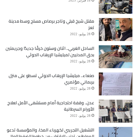
18 فبراير، 2025
مقتل شيخ قبلي وتاجر برصاص مسلح وسط مدينة
تعز
28 يوليو، 2022
الساحل الغربي.. اثنان وستون خرقًا جديدًا وجريمتين
بحق المدنيين لميليشيا الإرهاب الحوثي
28 يوليو، 2022
صنعاء.. ميليشيا الإرهاب الحوثي تسطو على منزل
بربماني مؤتمري
28 يوليو، 2022
عدن.. وقفة احتجاجية أمام مستشفى الأمل لعلاج
الأورام السرطانية
28 يوليو، 2022
التشغيل التجريبي لكهرباء المخا، والمؤسسة تدعو
المواطنين تجنب الاقتراب من خطوط الضغط العالي