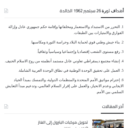
ﺃﻫﺪﺍﻑ ﺛﻮﺭﺓ 26 ﺳﺒﺘﻤﺒﺮ 1962 الخالدة
ﺍﻟﺘﺤﺮﺭ ﻣﻦ ﺍﻻﺳﺘﺒﺪﺍﺩ ﻭﺍﻻﺳﺘﻌﻤﺎﺭ ﻭﻣﺨﻠﻔﺎﺗﻬﺎ ﻭﺇﻗﺎﻣﺔ ﺣﻜﻢ ﺟﻤﻬﻮﺭﻱ ﻋﺎﺩﻝ ﻭﺇﺯﺍﻟﺔ
ﺍﻟﻔﻮﺍﺭﻕ ﻭﺍﻻﻣﺘﻴﺎﺯﺍﺕ ﺑﻴﻦ ﺍﻟﻄﺒﻘﺎﺕ.
ﺑﻨﺎﺀ ﺟﻴﺶ ﻭﻃﻨﻲ ﻗﻮﻱ ﻟﺤﻤﺎﻳﺔ ﺍﻟﺒﻼﺩ ﻭﺣﺮﺍﺳﺔ ﺍﻟﺜﻮﺭﺓ ﻭﻣﻜﺎﺳﺒﻬﺎ.
ﺭﻓﻊ ﻣﺴﺘﻮﻯ ﺍﻟﺸﻌﺐ ﺇﻗﺘﺼﺎﺩﻳﺎ ﻭﺇﺟﺘﻤﺎﻋﻴﺎ ﻭﺳﻴﺎﺳﻴﺎً ﻭﺛﻘﺎﻓﻴﺎً.
ﺇﻧﺸﺎﺀ ﻣﺠﺘﻤﻊ ﺩﻳﻤﻘﺮﺍﻃﻲ ﺗﻌﺎﻭﻧﻲ ﻋﺎﺩﻝ ﻣﺴﺘﻤﺪ ﺃﻧﻈﻤﺘﻪ ﻣﻦ ﺭﻭﺡ ﺍﻻﺳﻼﻡ ﺍﻟﺤﻨﻴﻒ.
ﺍﻟﻌﻤﻞ ﻋﻠﻰ ﺗﺤﻘﻴﻖ ﺍﻟﻮﺣﺪﺓ ﺍﻟﻮﻃﻨﻴﺔ ﻓﻲ ﻧﻄﺎﻕ ﺍﻟﻮﺣﺪﺓ ﺍﻟﻌﺮﺑﻴﺔ ﺍﻟﺸﺎﻣﻠﺔ.
ﺇﺣﺘﺮﺍﻡ ﻣﻮﺍﺛﻴﻖ الأﻣﻢ ﺍﻟﻤﺘﺤﺪﺓ ﻭﺍﻟﻤﻨﻈﻤﺎﺕ ﺍﻟﺪﻭﻟﻴﺔ، ﻭﺍﻟﺘﻤﺴﻚ ﺑﻤﺒﺪﺃ ﺍﻟﺤﻴﺎﺩ
ﺍﻻﻳﺠﺎﺑﻲ ﻭﻋﺪﻡ ﺍﻻﻧﺤﻴﺎﺯ، ﻭﺍﻟﻌﻤﻞ ﻋﻠﻰ ﺇﻗﺮﺍﺭ ﺍﻟﺴﻼﻡ ﺍﻟﻌﺎﻟﻤﻲ، ﻭﺗﺪﻋﻴﻢ ﻣﺒﺪﺃ ﺍﻟﺘﻌﺎﻳﺶ
ﺍﻟﺴﻠﻤﻲ ﺑﻴﻦ ﺍﻷﻣﻢ.
أخر المقالات
تحويل مركبات البترول إلى الغاز