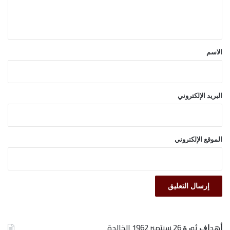
ل
ي
ق
*
الاسم
البريد الإلكتروني
الموقع الإلكتروني
ﺃﻫﺪﺍﻑ ﺛﻮﺭﺓ 26 ﺳﺒﺘﻤﺒﺮ 1962 الخالدة