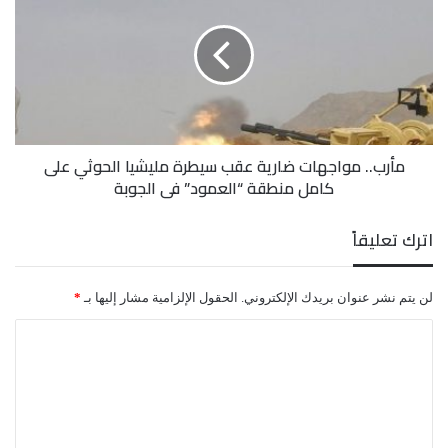
فضائل، أن أكثر من (1450) مختطفًا وأسيرًا تعرضوا
ضارية
عقب
للتعذيب الجسدي والنفسي الشديد في سجون الحوثيين،
سيطرة
مليشيا
ومازال الكثير يتعرضون لشتى أنواع التعذيب في هذه
الحوثي
على
المعتقلات.
كامل
مأرب.. مواجهات ضارية عقب سيطرة مليشيا الحوثي على
منطقة
كامل منطقة “العمود” في الجوبة
“العمود”
في
الجوبة
اترك تعليقاً
لن يتم نشر عنوان بريدك الإلكتروني.
الحقول الإلزامية مشار إليها بـ
*
ا
ل
ت
ع