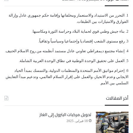
ﺍﻟﺘﺤﺮﺭ ﻣﻦ ﺍﻻﺳﺘﺒﺪﺍﺩ ﻭﺍﻻﺳﺘﻌﻤﺎﺭ ﻭﻣﺨﻠﻔﺎﺗﻬﺎ ﻭﺇﻗﺎﻣﺔ ﺣﻜﻢ ﺟﻤﻬﻮﺭﻱ ﻋﺎﺩﻝ ﻭﺇﺯﺍﻟﺔ
ﺍﻟﻔﻮﺍﺭﻕ ﻭﺍﻻﻣﺘﻴﺎﺯﺍﺕ ﺑﻴﻦ ﺍﻟﻄﺒﻘﺎﺕ.
ﺑﻨﺎﺀ ﺟﻴﺶ ﻭﻃﻨﻲ ﻗﻮﻱ ﻟﺤﻤﺎﻳﺔ ﺍﻟﺒﻼﺩ ﻭﺣﺮﺍﺳﺔ ﺍﻟﺜﻮﺭﺓ ﻭﻣﻜﺎﺳﺒﻬﺎ.
ﺭﻓﻊ ﻣﺴﺘﻮﻯ ﺍﻟﺸﻌﺐ ﺇﻗﺘﺼﺎﺩﻳﺎ ﻭﺇﺟﺘﻤﺎﻋﻴﺎ ﻭﺳﻴﺎﺳﻴﺎً ﻭﺛﻘﺎﻓﻴﺎً.
ﺇﻧﺸﺎﺀ ﻣﺠﺘﻤﻊ ﺩﻳﻤﻘﺮﺍﻃﻲ ﺗﻌﺎﻭﻧﻲ ﻋﺎﺩﻝ ﻣﺴﺘﻤﺪ ﺃﻧﻈﻤﺘﻪ ﻣﻦ ﺭﻭﺡ ﺍﻻﺳﻼﻡ ﺍﻟﺤﻨﻴﻒ.
ﺍﻟﻌﻤﻞ ﻋﻠﻰ ﺗﺤﻘﻴﻖ ﺍﻟﻮﺣﺪﺓ ﺍﻟﻮﻃﻨﻴﺔ ﻓﻲ ﻧﻄﺎﻕ ﺍﻟﻮﺣﺪﺓ ﺍﻟﻌﺮﺑﻴﺔ ﺍﻟﺸﺎﻣﻠﺔ.
ﺇﺣﺘﺮﺍﻡ ﻣﻮﺍﺛﻴﻖ الأﻣﻢ ﺍﻟﻤﺘﺤﺪﺓ ﻭﺍﻟﻤﻨﻈﻤﺎﺕ ﺍﻟﺪﻭﻟﻴﺔ، ﻭﺍﻟﺘﻤﺴﻚ ﺑﻤﺒﺪﺃ ﺍﻟﺤﻴﺎﺩ
ﺍﻻﻳﺠﺎﺑﻲ ﻭﻋﺪﻡ ﺍﻻﻧﺤﻴﺎﺯ، ﻭﺍﻟﻌﻤﻞ ﻋﻠﻰ ﺇﻗﺮﺍﺭ ﺍﻟﺴﻼﻡ ﺍﻟﻌﺎﻟﻤﻲ، ﻭﺗﺪﻋﻴﻢ ﻣﺒﺪﺃ ﺍﻟﺘﻌﺎﻳﺶ
ﺍﻟﺴﻠﻤﻲ ﺑﻴﻦ ﺍﻷﻣﻢ.
أخر المقالات
تحويل مركبات البترول إلى الغاز
18 فبراير، 2025