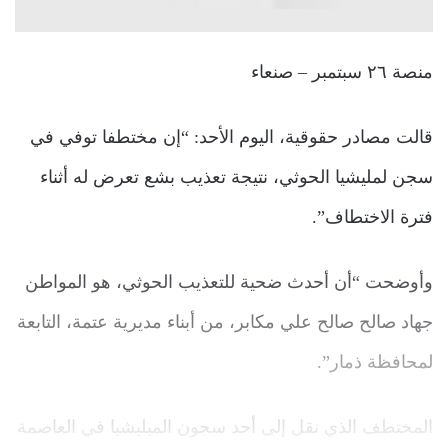
منصة ٢٦ سبتمبر – صنعاء
قالت مصادر حقوقية، اليوم الأحد: “إن مختطفا توفي في
سجن لمليشيا الحوثي، نتيجة تعذيب بشع تعرض له أثناء
فترة الاختطاف”.
وأوضحت “أن أحدث ضحية للتعذيب الحوثي، هو المواطن
جهاد صالح صالح علي مكابر، من أبناء مديرية عتمة، التابعة
لمحافظة ذمار”.
المختطف الذي نقل إلى أحد سجون الميليشيا في العاصمة