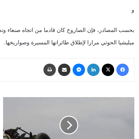
و
بحسب المصادر، فإن الصاروخ كان قادما من اتجاه صنعاء وتح
ميليشيا الحوثي مرارا لإطلاق طائراتها المسيرة وصواريخها.
فيسبوك
‫X
لينكدإن
ماسنجر
مشاركة عبر البريد
طباعة
مصرع
قائد
كتيبة
القناصة
الحوثية
بصرواح