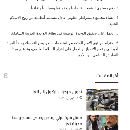
ﺭﻓﻊ ﻣﺴﺘﻮﻯ ﺍﻟﺸﻌﺐ ﺇﻗﺘﺼﺎﺩﻳﺎ ﻭﺇﺟﺘﻤﺎﻋﻴﺎ ﻭﺳﻴﺎﺳﻴﺎً ﻭﺛﻘﺎﻓﻴﺎً.
ﺇﻧﺸﺎﺀ ﻣﺠﺘﻤﻊ ﺩﻳﻤﻘﺮﺍﻃﻲ ﺗﻌﺎﻭﻧﻲ ﻋﺎﺩﻝ ﻣﺴﺘﻤﺪ ﺃﻧﻈﻤﺘﻪ ﻣﻦ ﺭﻭﺡ ﺍﻻﺳﻼﻡ
ﺍﻟﺤﻨﻴﻒ.
ﺍﻟﻌﻤﻞ ﻋﻠﻰ ﺗﺤﻘﻴﻖ ﺍﻟﻮﺣﺪﺓ ﺍﻟﻮﻃﻨﻴﺔ ﻓﻲ ﻧﻄﺎﻕ ﺍﻟﻮﺣﺪﺓ ﺍﻟﻌﺮﺑﻴﺔ ﺍﻟﺸﺎﻣﻠﺔ.
ﺇﺣﺘﺮﺍﻡ ﻣﻮﺍﺛﻴﻖ الأﻣﻢ ﺍﻟﻤﺘﺤﺪﺓ ﻭﺍﻟﻤﻨﻈﻤﺎﺕ ﺍﻟﺪﻭﻟﻴﺔ، ﻭﺍﻟﺘﻤﺴﻚ ﺑﻤﺒﺪﺃ ﺍﻟﺤﻴﺎﺩ
ﺍﻻﻳﺠﺎﺑﻲ ﻭﻋﺪﻡ ﺍﻻﻧﺤﻴﺎﺯ، ﻭﺍﻟﻌﻤﻞ ﻋﻠﻰ ﺇﻗﺮﺍﺭ ﺍﻟﺴﻼﻡ ﺍﻟﻌﺎﻟﻤﻲ، ﻭﺗﺪﻋﻴﻢ ﻣﺒﺪﺃ
ﺍﻟﺘﻌﺎﻳﺶ ﺍﻟﺴﻠﻤﻲ ﺑﻴﻦ ﺍﻷﻣﻢ.
أخر المقالات
تحويل مركبات البترول إلى الغاز
18 فبراير، 2025
مقتل شيخ قبلي وتاجر برصاص مسلح وسط
مدينة تعز
28 يوليو، 2022