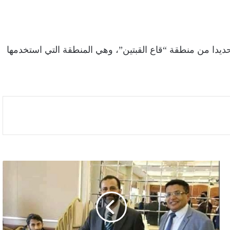
ديدا من منطقة “قاع القبتين”، وهي المنطقة التي استخدمها
احتكروا
الترشح
والترشيح
لرئاسة
الجالية..
إخوان