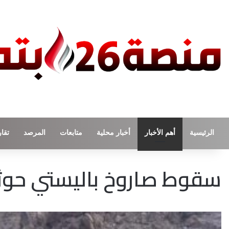
الرئيسية
أهم الأخبار
أخبار محلية
متابعات
المرصد
تقار
سقوط صاروخ باليستي حو