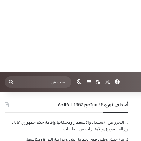
‫X
فيسبوك
ملخص الموقع RSS
إضافة عمود جانبي
الوضع المظلم
بحث
عن
ﺃﻫﺪﺍﻑ ﺛﻮﺭﺓ 26 ﺳﺒﺘﻤﺒﺮ 1962 الخالدة
ﺍﻟﺘﺤﺮﺭ ﻣﻦ ﺍﻻﺳﺘﺒﺪﺍﺩ ﻭﺍﻻﺳﺘﻌﻤﺎﺭ ﻭﻣﺨﻠﻔﺎﺗﻬﺎ ﻭﺇﻗﺎﻣﺔ ﺣﻜﻢ ﺟﻤﻬﻮﺭﻱ ﻋﺎﺩﻝ
ﻭﺇﺯﺍﻟﺔ ﺍﻟﻔﻮﺍﺭﻕ ﻭﺍﻻﻣﺘﻴﺎﺯﺍﺕ ﺑﻴﻦ ﺍﻟﻄﺒﻘﺎﺕ.
ﺑﻨﺎﺀ ﺟﻴﺶ ﻭﻃﻨﻲ ﻗﻮﻱ ﻟﺤﻤﺎﻳﺔ ﺍﻟﺒﻼﺩ ﻭﺣﺮﺍﺳﺔ ﺍﻟﺜﻮﺭﺓ ﻭﻣﻜﺎﺳﺒﻬﺎ.