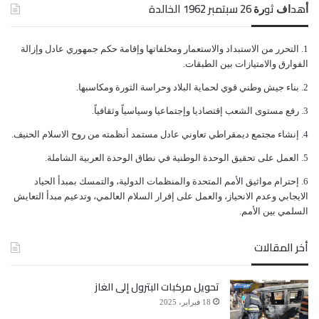
ﺃﻫﺪﺍﻑ ﺛﻮﺭﺓ 26 ﺳﺒﺘﻤﺒﺮ 1962 الخالدة
ﺍﻟﺘﺤﺮﺭ ﻣﻦ ﺍﻻﺳﺘﺒﺪﺍﺩ ﻭﺍﻻﺳﺘﻌﻤﺎﺭ ﻭﻣﺨﻠﻔﺎﺗﻬﺎ ﻭﺇﻗﺎﻣﺔ ﺣﻜﻢ ﺟﻤﻬﻮﺭﻱ ﻋﺎﺩﻝ ﻭﺇﺯﺍﻟﺔ
ﺍﻟﻔﻮﺍﺭﻕ ﻭﺍﻻﻣﺘﻴﺎﺯﺍﺕ ﺑﻴﻦ ﺍﻟﻄﺒﻘﺎﺕ.
ﺑﻨﺎﺀ ﺟﻴﺶ ﻭﻃﻨﻲ ﻗﻮﻱ ﻟﺤﻤﺎﻳﺔ ﺍﻟﺒﻼﺩ ﻭﺣﺮﺍﺳﺔ ﺍﻟﺜﻮﺭﺓ ﻭﻣﻜﺎﺳﺒﻬﺎ.
ﺭﻓﻊ ﻣﺴﺘﻮﻯ ﺍﻟﺸﻌﺐ ﺇﻗﺘﺼﺎﺩﻳﺎ ﻭﺇﺟﺘﻤﺎﻋﻴﺎ ﻭﺳﻴﺎﺳﻴﺎً ﻭﺛﻘﺎﻓﻴﺎً.
ﺇﻧﺸﺎﺀ ﻣﺠﺘﻤﻊ ﺩﻳﻤﻘﺮﺍﻃﻲ ﺗﻌﺎﻭﻧﻲ ﻋﺎﺩﻝ ﻣﺴﺘﻤﺪ ﺃﻧﻈﻤﺘﻪ ﻣﻦ ﺭﻭﺡ ﺍﻻﺳﻼﻡ ﺍﻟﺤﻨﻴﻒ.
ﺍﻟﻌﻤﻞ ﻋﻠﻰ ﺗﺤﻘﻴﻖ ﺍﻟﻮﺣﺪﺓ ﺍﻟﻮﻃﻨﻴﺔ ﻓﻲ ﻧﻄﺎﻕ ﺍﻟﻮﺣﺪﺓ ﺍﻟﻌﺮﺑﻴﺔ ﺍﻟﺸﺎﻣﻠﺔ.
ﺇﺣﺘﺮﺍﻡ ﻣﻮﺍﺛﻴﻖ الأﻣﻢ ﺍﻟﻤﺘﺤﺪﺓ ﻭﺍﻟﻤﻨﻈﻤﺎﺕ ﺍﻟﺪﻭﻟﻴﺔ، ﻭﺍﻟﺘﻤﺴﻚ ﺑﻤﺒﺪﺃ ﺍﻟﺤﻴﺎﺩ
ﺍﻻﻳﺠﺎﺑﻲ ﻭﻋﺪﻡ ﺍﻻﻧﺤﻴﺎﺯ، ﻭﺍﻟﻌﻤﻞ ﻋﻠﻰ ﺇﻗﺮﺍﺭ ﺍﻟﺴﻼﻡ ﺍﻟﻌﺎﻟﻤﻲ، ﻭﺗﺪﻋﻴﻢ ﻣﺒﺪﺃ ﺍﻟﺘﻌﺎﻳﺶ
ﺍﻟﺴﻠﻤﻲ ﺑﻴﻦ ﺍﻷﻣﻢ.
أخر المقالات
تحويل مركبات البترول إلى الغاز
18 فبراير، 2025