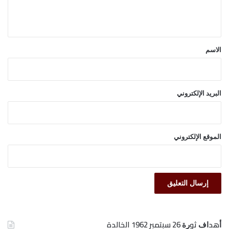
ل
ي
ق
*
الاسم
البريد الإلكتروني
الموقع الإلكتروني
ﺃﻫﺪﺍﻑ ﺛﻮﺭﺓ 26 ﺳﺒﺘﻤﺒﺮ 1962 الخالدة