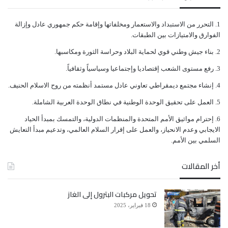
ﺍﻟﺘﺤﺮﺭ ﻣﻦ ﺍﻻﺳﺘﺒﺪﺍﺩ ﻭﺍﻻﺳﺘﻌﻤﺎﺭ ﻭﻣﺨﻠﻔﺎﺗﻬﺎ ﻭﺇﻗﺎﻣﺔ ﺣﻜﻢ ﺟﻤﻬﻮﺭﻱ ﻋﺎﺩﻝ ﻭﺇﺯﺍﻟﺔ
ﺍﻟﻔﻮﺍﺭﻕ ﻭﺍﻻﻣﺘﻴﺎﺯﺍﺕ ﺑﻴﻦ ﺍﻟﻄﺒﻘﺎﺕ.
ﺑﻨﺎﺀ ﺟﻴﺶ ﻭﻃﻨﻲ ﻗﻮﻱ ﻟﺤﻤﺎﻳﺔ ﺍﻟﺒﻼﺩ ﻭﺣﺮﺍﺳﺔ ﺍﻟﺜﻮﺭﺓ ﻭﻣﻜﺎﺳﺒﻬﺎ.
ﺭﻓﻊ ﻣﺴﺘﻮﻯ ﺍﻟﺸﻌﺐ ﺇﻗﺘﺼﺎﺩﻳﺎ ﻭﺇﺟﺘﻤﺎﻋﻴﺎ ﻭﺳﻴﺎﺳﻴﺎً ﻭﺛﻘﺎﻓﻴﺎً.
ﺇﻧﺸﺎﺀ ﻣﺠﺘﻤﻊ ﺩﻳﻤﻘﺮﺍﻃﻲ ﺗﻌﺎﻭﻧﻲ ﻋﺎﺩﻝ ﻣﺴﺘﻤﺪ ﺃﻧﻈﻤﺘﻪ ﻣﻦ ﺭﻭﺡ ﺍﻻﺳﻼﻡ ﺍﻟﺤﻨﻴﻒ.
ﺍﻟﻌﻤﻞ ﻋﻠﻰ ﺗﺤﻘﻴﻖ ﺍﻟﻮﺣﺪﺓ ﺍﻟﻮﻃﻨﻴﺔ ﻓﻲ ﻧﻄﺎﻕ ﺍﻟﻮﺣﺪﺓ ﺍﻟﻌﺮﺑﻴﺔ ﺍﻟﺸﺎﻣﻠﺔ.
ﺇﺣﺘﺮﺍﻡ ﻣﻮﺍﺛﻴﻖ الأﻣﻢ ﺍﻟﻤﺘﺤﺪﺓ ﻭﺍﻟﻤﻨﻈﻤﺎﺕ ﺍﻟﺪﻭﻟﻴﺔ، ﻭﺍﻟﺘﻤﺴﻚ ﺑﻤﺒﺪﺃ ﺍﻟﺤﻴﺎﺩ
ﺍﻻﻳﺠﺎﺑﻲ ﻭﻋﺪﻡ ﺍﻻﻧﺤﻴﺎﺯ، ﻭﺍﻟﻌﻤﻞ ﻋﻠﻰ ﺇﻗﺮﺍﺭ ﺍﻟﺴﻼﻡ ﺍﻟﻌﺎﻟﻤﻲ، ﻭﺗﺪﻋﻴﻢ ﻣﺒﺪﺃ ﺍﻟﺘﻌﺎﻳﺶ
ﺍﻟﺴﻠﻤﻲ ﺑﻴﻦ ﺍﻷﻣﻢ.
أخر المقالات
تحويل مركبات البترول إلى الغاز
18 فبراير، 2025