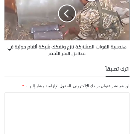
المشتركة
الرازح تحت قرابة سبع سنوات في الحرب.
تنزع
وتفكك
شبكة
وأوضح عمر، أن سيارات اللجنة ومبانيها هي تطوع يُقدم
ألغام
حوثية
من المانحين ويُستخدم لأغراض إنسانية بحتة.
في
هندسية القوات المشتركة تنزع وتفكك شبكة ألغام حوثية في
مطاحن
مطاحن البحر الأحمر
البحر
الأحمر
اترك تعليقاً
لن يتم نشر عنوان بريدك الإلكتروني.
الحقول الإلزامية مشار إليها بـ
*
ا
ل
ت
ع
ل