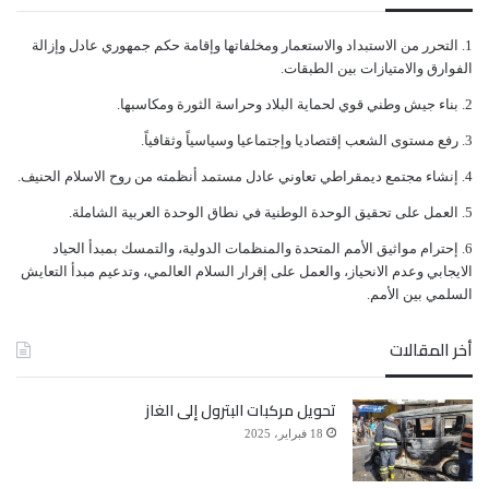
ﺍﻟﺘﺤﺮﺭ ﻣﻦ ﺍﻻﺳﺘﺒﺪﺍﺩ ﻭﺍﻻﺳﺘﻌﻤﺎﺭ ﻭﻣﺨﻠﻔﺎﺗﻬﺎ ﻭﺇﻗﺎﻣﺔ ﺣﻜﻢ ﺟﻤﻬﻮﺭﻱ ﻋﺎﺩﻝ ﻭﺇﺯﺍﻟﺔ
ﺍﻟﻔﻮﺍﺭﻕ ﻭﺍﻻﻣﺘﻴﺎﺯﺍﺕ ﺑﻴﻦ ﺍﻟﻄﺒﻘﺎﺕ.
ﺑﻨﺎﺀ ﺟﻴﺶ ﻭﻃﻨﻲ ﻗﻮﻱ ﻟﺤﻤﺎﻳﺔ ﺍﻟﺒﻼﺩ ﻭﺣﺮﺍﺳﺔ ﺍﻟﺜﻮﺭﺓ ﻭﻣﻜﺎﺳﺒﻬﺎ.
ﺭﻓﻊ ﻣﺴﺘﻮﻯ ﺍﻟﺸﻌﺐ ﺇﻗﺘﺼﺎﺩﻳﺎ ﻭﺇﺟﺘﻤﺎﻋﻴﺎ ﻭﺳﻴﺎﺳﻴﺎً ﻭﺛﻘﺎﻓﻴﺎً.
ﺇﻧﺸﺎﺀ ﻣﺠﺘﻤﻊ ﺩﻳﻤﻘﺮﺍﻃﻲ ﺗﻌﺎﻭﻧﻲ ﻋﺎﺩﻝ ﻣﺴﺘﻤﺪ ﺃﻧﻈﻤﺘﻪ ﻣﻦ ﺭﻭﺡ ﺍﻻﺳﻼﻡ ﺍﻟﺤﻨﻴﻒ.
ﺍﻟﻌﻤﻞ ﻋﻠﻰ ﺗﺤﻘﻴﻖ ﺍﻟﻮﺣﺪﺓ ﺍﻟﻮﻃﻨﻴﺔ ﻓﻲ ﻧﻄﺎﻕ ﺍﻟﻮﺣﺪﺓ ﺍﻟﻌﺮﺑﻴﺔ ﺍﻟﺸﺎﻣﻠﺔ.
ﺇﺣﺘﺮﺍﻡ ﻣﻮﺍﺛﻴﻖ الأﻣﻢ ﺍﻟﻤﺘﺤﺪﺓ ﻭﺍﻟﻤﻨﻈﻤﺎﺕ ﺍﻟﺪﻭﻟﻴﺔ، ﻭﺍﻟﺘﻤﺴﻚ ﺑﻤﺒﺪﺃ ﺍﻟﺤﻴﺎﺩ
ﺍﻻﻳﺠﺎﺑﻲ ﻭﻋﺪﻡ ﺍﻻﻧﺤﻴﺎﺯ، ﻭﺍﻟﻌﻤﻞ ﻋﻠﻰ ﺇﻗﺮﺍﺭ ﺍﻟﺴﻼﻡ ﺍﻟﻌﺎﻟﻤﻲ، ﻭﺗﺪﻋﻴﻢ ﻣﺒﺪﺃ ﺍﻟﺘﻌﺎﻳﺶ
ﺍﻟﺴﻠﻤﻲ ﺑﻴﻦ ﺍﻷﻣﻢ.
أخر المقالات
تحويل مركبات البترول إلى الغاز
18 فبراير، 2025