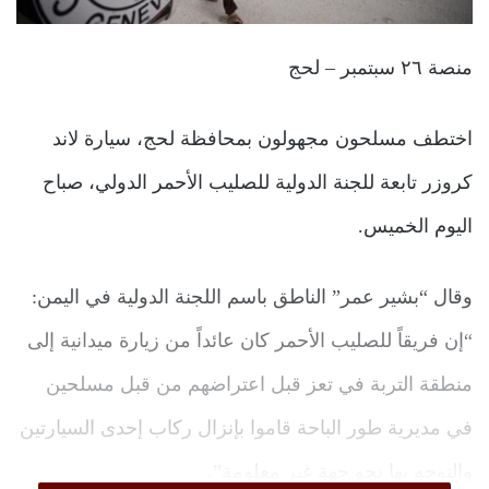
منصة ٢٦ سبتمبر – لحج
اختطف مسلحون مجهولون بمحافظة لحج، سيارة لاند
كروزر تابعة للجنة الدولية للصليب الأحمر الدولي، صباح
اليوم الخميس.
وقال “بشير عمر” الناطق باسم اللجنة الدولية في اليمن:
“إن فريقاً للصليب الأحمر كان عائداً من زيارة ميدانية إلى
منطقة التربة في تعز قبل اعتراضهم من قبل مسلحين
في مديرية طور الباحة قاموا بإنزال ركاب إحدى السيارتين
والتوجه بها نحو جهة غير معلومة”.