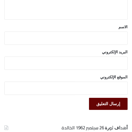
ي
ق
*
الاسم
البريد الإلكتروني
الموقع الإلكتروني
ﺃﻫﺪﺍﻑ ﺛﻮﺭﺓ 26 ﺳﺒﺘﻤﺒﺮ 1962 الخالدة