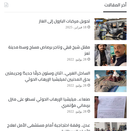
أخر المقالات
لا تتركونا نموت ونحن أحياء، لقد خاننا رجال تعز وقتلتنا
تحويل مركبات البترول إلى الغاز
سلطات تعز وشردتنا وفعلت بنا الويلات.
18 فبراير، 2025
مقتل شيخ قبلي وتاجر برصاص مسلح وسط مدينة
انتصروا لنا يا رجال اليمن كل اليمن بلا استثناء، لا تتركونا
تعز
ضحية بيد جلاد مجرم سفاح.
28 يوليو، 2022
الساحل الغربي.. اثنان وستون خرقًا جديدًا وجريمتين
انتصروا لنا كما انتصرتم للأغبري في صنعاء، وكما تحركتم
بحق المدنيين لميليشيا الإرهاب الحوثي
28 يوليو، 2022
لأجل السنباني في عدن.
صنعاء.. ميليشيا الإرهاب الحوثي تسطو على منزل
بربماني مؤتمري
مرة آخرى نطلق نداء استغاثة إلى:
28 يوليو، 2022
عدن.. وقفة احتجاجية أمام مستشفى الأمل لعلاج
رجال اليمن كل اليمن من شرقها وغربها وشمالها وجنوبها