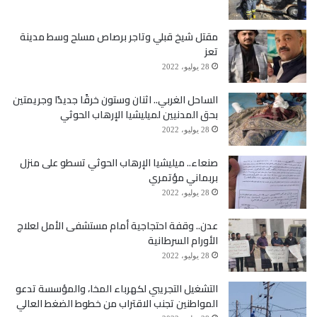
مقتل شيخ قبلي وتاجر برصاص مسلح وسط مدينة
تعز
28 يوليو، 2022
الساحل الغربي.. اثنان وستون خرقًا جديدًا وجريمتين
بحق المدنيين لميليشيا الإرهاب الحوثي
28 يوليو، 2022
صنعاء.. ميليشيا الإرهاب الحوثي تسطو على منزل
بربماني مؤتمري
28 يوليو، 2022
عدن.. وقفة احتجاجية أمام مستشفى الأمل لعلاج
الأورام السرطانية
28 يوليو، 2022
التشغيل التجريبي لكهرباء المخا، والمؤسسة تدعو
المواطنين تجنب الاقتراب من خطوط الضغط العالي