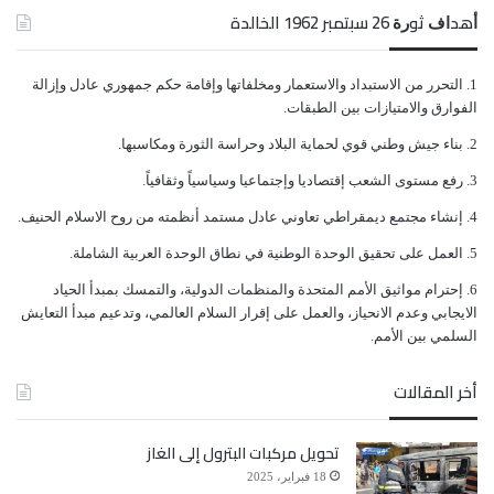
ﺃﻫﺪﺍﻑ ﺛﻮﺭﺓ 26 ﺳﺒﺘﻤﺒﺮ 1962 الخالدة
ﺍﻟﺘﺤﺮﺭ ﻣﻦ ﺍﻻﺳﺘﺒﺪﺍﺩ ﻭﺍﻻﺳﺘﻌﻤﺎﺭ ﻭﻣﺨﻠﻔﺎﺗﻬﺎ ﻭﺇﻗﺎﻣﺔ ﺣﻜﻢ ﺟﻤﻬﻮﺭﻱ ﻋﺎﺩﻝ ﻭﺇﺯﺍﻟﺔ
ﺍﻟﻔﻮﺍﺭﻕ ﻭﺍﻻﻣﺘﻴﺎﺯﺍﺕ ﺑﻴﻦ ﺍﻟﻄﺒﻘﺎﺕ.
ﺑﻨﺎﺀ ﺟﻴﺶ ﻭﻃﻨﻲ ﻗﻮﻱ ﻟﺤﻤﺎﻳﺔ ﺍﻟﺒﻼﺩ ﻭﺣﺮﺍﺳﺔ ﺍﻟﺜﻮﺭﺓ ﻭﻣﻜﺎﺳﺒﻬﺎ.
ﺭﻓﻊ ﻣﺴﺘﻮﻯ ﺍﻟﺸﻌﺐ ﺇﻗﺘﺼﺎﺩﻳﺎ ﻭﺇﺟﺘﻤﺎﻋﻴﺎ ﻭﺳﻴﺎﺳﻴﺎً ﻭﺛﻘﺎﻓﻴﺎً.
ﺇﻧﺸﺎﺀ ﻣﺠﺘﻤﻊ ﺩﻳﻤﻘﺮﺍﻃﻲ ﺗﻌﺎﻭﻧﻲ ﻋﺎﺩﻝ ﻣﺴﺘﻤﺪ ﺃﻧﻈﻤﺘﻪ ﻣﻦ ﺭﻭﺡ ﺍﻻﺳﻼﻡ ﺍﻟﺤﻨﻴﻒ.
ﺍﻟﻌﻤﻞ ﻋﻠﻰ ﺗﺤﻘﻴﻖ ﺍﻟﻮﺣﺪﺓ ﺍﻟﻮﻃﻨﻴﺔ ﻓﻲ ﻧﻄﺎﻕ ﺍﻟﻮﺣﺪﺓ ﺍﻟﻌﺮﺑﻴﺔ ﺍﻟﺸﺎﻣﻠﺔ.
ﺇﺣﺘﺮﺍﻡ ﻣﻮﺍﺛﻴﻖ الأﻣﻢ ﺍﻟﻤﺘﺤﺪﺓ ﻭﺍﻟﻤﻨﻈﻤﺎﺕ ﺍﻟﺪﻭﻟﻴﺔ، ﻭﺍﻟﺘﻤﺴﻚ ﺑﻤﺒﺪﺃ ﺍﻟﺤﻴﺎﺩ
ﺍﻻﻳﺠﺎﺑﻲ ﻭﻋﺪﻡ ﺍﻻﻧﺤﻴﺎﺯ، ﻭﺍﻟﻌﻤﻞ ﻋﻠﻰ ﺇﻗﺮﺍﺭ ﺍﻟﺴﻼﻡ ﺍﻟﻌﺎﻟﻤﻲ، ﻭﺗﺪﻋﻴﻢ ﻣﺒﺪﺃ ﺍﻟﺘﻌﺎﻳﺶ
ﺍﻟﺴﻠﻤﻲ ﺑﻴﻦ ﺍﻷﻣﻢ.
أخر المقالات
تحويل مركبات البترول إلى الغاز
18 فبراير، 2025