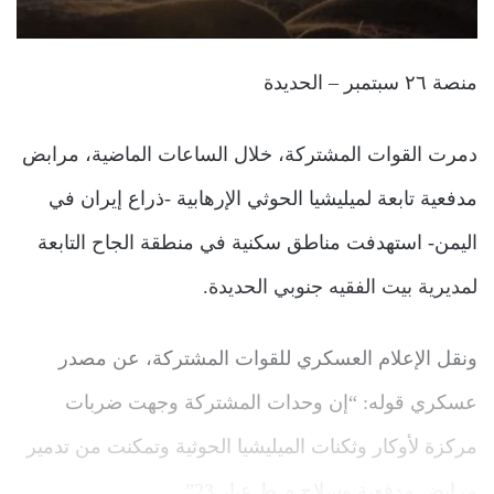
منصة ٢٦ سبتمبر – الحديدة
دمرت القوات المشتركة، خلال الساعات الماضية، مرابض
مدفعية تابعة لميليشيا الحوثي الإرهابية -ذراع إيران في
اليمن- استهدفت مناطق سكنية في منطقة الجاح التابعة
لمديرية بيت الفقيه جنوبي الحديدة.
ونقل الإعلام العسكري للقوات المشتركة، عن مصدر
عسكري قوله: “إن وحدات المشتركة وجهت ضربات
مركزة لأوكار وثكنات الميليشيا الحوثية وتمكنت من تدمير
مرابض مدفعية وسلاح م.ط عيار 23”.