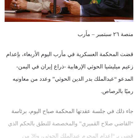
منصة ٢٦ سبتمبر – مأرب
قضت المحكمة العسكرية في مأرب اليوم الأربعاء، بإعدام
زعيم ميليشيا الحوثي الإرهابية -ذراع إيران في اليمن-
المدعو “عبدالملك بدر الدين الحوثي” وعدد من معاونيه
رميًا بالرصاص.
جاء ذلك في جلسة عقدتها المحكمة صباح اليوم، برئاسة
“القاضي صلاح القميري” والمخصصة للنطق بالحكم الذي
قضى بـ “إعدام المجرم عبدالملك الحوثي، و36 من