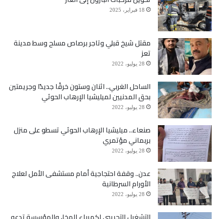
18 فبراير، 2025
14- يوسف عبدالله حسين الفيشي، منتحل صفة قائد ألوية
الحرس
مقتل شيخ قبلي وتاجر برصاص مسلح وسط مدينة
تعز
28 يوليو، 2022
15- عبدالحكيم هاشم علي الخيواني منتحل صفة قائد جهاز
الساحل الغربي.. اثنان وستون خرقًا جديدًا وجريمتين
الأمن والمخابرات + نائب وزير الداخلية
بحق المدنيين لميليشيا الإرهاب الحوثي
28 يوليو، 2022
16- عقيد سليم محمد نعمان مغلس، منتحل صفة محافظ
صنعاء.. ميليشيا الإرهاب الحوثي تسطو على منزل
بربماني مؤتمري
محافظة تعز
28 يوليو، 2022
عدن.. وقفة احتجاجية أمام مستشفى الأمل لعلاج
17- حمود محمد عباد، منتحل صفة أمين العاصمة
الأورام السرطانية
28 يوليو، 2022
18- محمد ناصر قايد حسين البخيتي، منتحل صفة محافظ
التشغيل التجريبي لكهرباء المخا، والمؤسسة تدعو