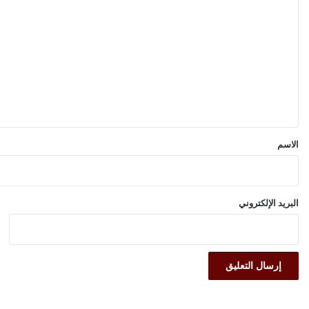
ل
ت
ع
ل
ي
ق
*
الاسم
البريد الإلكتروني