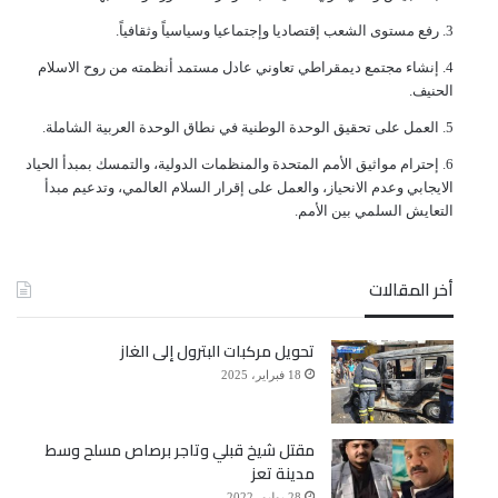
ﺭﻓﻊ ﻣﺴﺘﻮﻯ ﺍﻟﺸﻌﺐ ﺇﻗﺘﺼﺎﺩﻳﺎ ﻭﺇﺟﺘﻤﺎﻋﻴﺎ ﻭﺳﻴﺎﺳﻴﺎً ﻭﺛﻘﺎﻓﻴﺎً.
ﺇﻧﺸﺎﺀ ﻣﺠﺘﻤﻊ ﺩﻳﻤﻘﺮﺍﻃﻲ ﺗﻌﺎﻭﻧﻲ ﻋﺎﺩﻝ ﻣﺴﺘﻤﺪ ﺃﻧﻈﻤﺘﻪ ﻣﻦ ﺭﻭﺡ ﺍﻻﺳﻼﻡ
ﺍﻟﺤﻨﻴﻒ.
ﺍﻟﻌﻤﻞ ﻋﻠﻰ ﺗﺤﻘﻴﻖ ﺍﻟﻮﺣﺪﺓ ﺍﻟﻮﻃﻨﻴﺔ ﻓﻲ ﻧﻄﺎﻕ ﺍﻟﻮﺣﺪﺓ ﺍﻟﻌﺮﺑﻴﺔ ﺍﻟﺸﺎﻣﻠﺔ.
ﺇﺣﺘﺮﺍﻡ ﻣﻮﺍﺛﻴﻖ الأﻣﻢ ﺍﻟﻤﺘﺤﺪﺓ ﻭﺍﻟﻤﻨﻈﻤﺎﺕ ﺍﻟﺪﻭﻟﻴﺔ، ﻭﺍﻟﺘﻤﺴﻚ ﺑﻤﺒﺪﺃ ﺍﻟﺤﻴﺎﺩ
ﺍﻻﻳﺠﺎﺑﻲ ﻭﻋﺪﻡ ﺍﻻﻧﺤﻴﺎﺯ، ﻭﺍﻟﻌﻤﻞ ﻋﻠﻰ ﺇﻗﺮﺍﺭ ﺍﻟﺴﻼﻡ ﺍﻟﻌﺎﻟﻤﻲ، ﻭﺗﺪﻋﻴﻢ ﻣﺒﺪﺃ
ﺍﻟﺘﻌﺎﻳﺶ ﺍﻟﺴﻠﻤﻲ ﺑﻴﻦ ﺍﻷﻣﻢ.
أخر المقالات
تحويل مركبات البترول إلى الغاز
18 فبراير، 2025
مقتل شيخ قبلي وتاجر برصاص مسلح وسط
مدينة تعز
28 يوليو، 2022