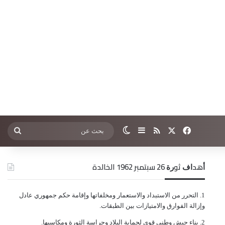
‫X
فيسبوك
ملخص الموقع RSS
إضافة عمود جانبي
الوضع المظلم
بحث
عن
ﺃﻫﺪﺍﻑ ﺛﻮﺭﺓ 26 ﺳﺒﺘﻤﺒﺮ 1962 الخالدة
ﺍﻟﺘﺤﺮﺭ ﻣﻦ ﺍﻻﺳﺘﺒﺪﺍﺩ ﻭﺍﻻﺳﺘﻌﻤﺎﺭ ﻭﻣﺨﻠﻔﺎﺗﻬﺎ ﻭﺇﻗﺎﻣﺔ ﺣﻜﻢ ﺟﻤﻬﻮﺭﻱ ﻋﺎﺩﻝ
ﻭﺇﺯﺍﻟﺔ ﺍﻟﻔﻮﺍﺭﻕ ﻭﺍﻻﻣﺘﻴﺎﺯﺍﺕ ﺑﻴﻦ ﺍﻟﻄﺒﻘﺎﺕ.
ﺑﻨﺎﺀ ﺟﻴﺶ ﻭﻃﻨﻲ ﻗﻮﻱ ﻟﺤﻤﺎﻳﺔ ﺍﻟﺒﻼﺩ ﻭﺣﺮﺍﺳﺔ ﺍﻟﺜﻮﺭﺓ ﻭﻣﻜﺎﺳﺒﻬﺎ.