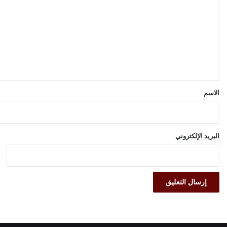
ت
ع
ل
ي
ق
*
الاسم
البريد الإلكتروني