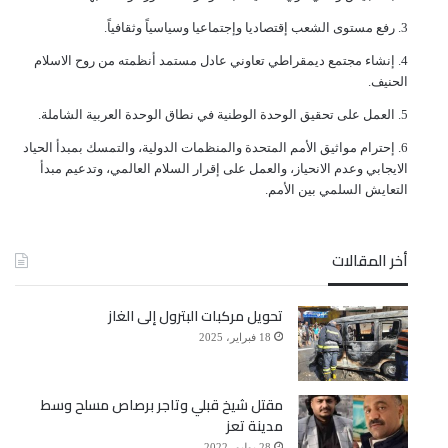
ﺭﻓﻊ ﻣﺴﺘﻮﻯ ﺍﻟﺸﻌﺐ ﺇﻗﺘﺼﺎﺩﻳﺎ ﻭﺇﺟﺘﻤﺎﻋﻴﺎ ﻭﺳﻴﺎﺳﻴﺎً ﻭﺛﻘﺎﻓﻴﺎً.
ﺇﻧﺸﺎﺀ ﻣﺠﺘﻤﻊ ﺩﻳﻤﻘﺮﺍﻃﻲ ﺗﻌﺎﻭﻧﻲ ﻋﺎﺩﻝ ﻣﺴﺘﻤﺪ ﺃﻧﻈﻤﺘﻪ ﻣﻦ ﺭﻭﺡ ﺍﻻﺳﻼﻡ
ﺍﻟﺤﻨﻴﻒ.
ﺍﻟﻌﻤﻞ ﻋﻠﻰ ﺗﺤﻘﻴﻖ ﺍﻟﻮﺣﺪﺓ ﺍﻟﻮﻃﻨﻴﺔ ﻓﻲ ﻧﻄﺎﻕ ﺍﻟﻮﺣﺪﺓ ﺍﻟﻌﺮﺑﻴﺔ ﺍﻟﺸﺎﻣﻠﺔ.
ﺇﺣﺘﺮﺍﻡ ﻣﻮﺍﺛﻴﻖ الأﻣﻢ ﺍﻟﻤﺘﺤﺪﺓ ﻭﺍﻟﻤﻨﻈﻤﺎﺕ ﺍﻟﺪﻭﻟﻴﺔ، ﻭﺍﻟﺘﻤﺴﻚ ﺑﻤﺒﺪﺃ ﺍﻟﺤﻴﺎﺩ
ﺍﻻﻳﺠﺎﺑﻲ ﻭﻋﺪﻡ ﺍﻻﻧﺤﻴﺎﺯ، ﻭﺍﻟﻌﻤﻞ ﻋﻠﻰ ﺇﻗﺮﺍﺭ ﺍﻟﺴﻼﻡ ﺍﻟﻌﺎﻟﻤﻲ، ﻭﺗﺪﻋﻴﻢ ﻣﺒﺪﺃ
ﺍﻟﺘﻌﺎﻳﺶ ﺍﻟﺴﻠﻤﻲ ﺑﻴﻦ ﺍﻷﻣﻢ.
أخر المقالات
تحويل مركبات البترول إلى الغاز
18 فبراير، 2025
مقتل شيخ قبلي وتاجر برصاص مسلح وسط
مدينة تعز
28 يوليو، 2022