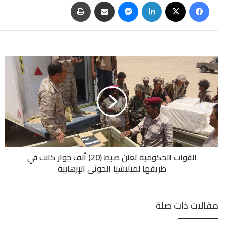
فيسبوك
‫X
لينكدإن
ماسنجر
مشاركة عبر البريد
طباعة
القوات
الحكومية
تعلن
ضبط
(20)
ألف
جواز
كانت
في
القوات الحكومية تعلن ضبط (20) ألف جواز كانت في
طريقها
طريقها لميليشيا الحوثي الإرهابية
لميليشيا
الحوثي
الإرهابية
مقالات ذات صلة