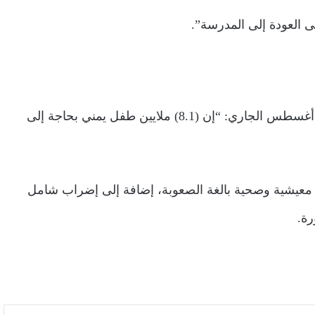
ى العودة إلى المدرسة”.
كانت منظمة الأمم المتحدة للطفولة “يونيسف”، قالت في 8 أغسطس الجاري: “إن (8.1) ملايين طفل يمني بحاجة إلى
 معيشية وصحية بالغة الصعوبة، إضافة إلى إضراب شامل
رة.