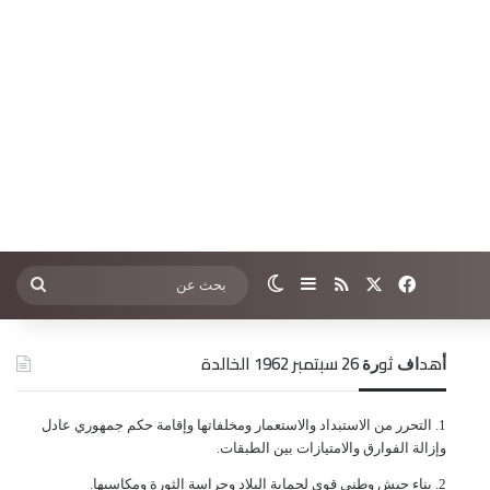
‫X
فيسبوك
ملخص الموقع RSS
إضافة عمود جانبي
الوضع المظلم
بحث
عن
ﺃﻫﺪﺍﻑ ﺛﻮﺭﺓ 26 ﺳﺒﺘﻤﺒﺮ 1962 الخالدة
ﺍﻟﺘﺤﺮﺭ ﻣﻦ ﺍﻻﺳﺘﺒﺪﺍﺩ ﻭﺍﻻﺳﺘﻌﻤﺎﺭ ﻭﻣﺨﻠﻔﺎﺗﻬﺎ ﻭﺇﻗﺎﻣﺔ ﺣﻜﻢ ﺟﻤﻬﻮﺭﻱ ﻋﺎﺩﻝ
ﻭﺇﺯﺍﻟﺔ ﺍﻟﻔﻮﺍﺭﻕ ﻭﺍﻻﻣﺘﻴﺎﺯﺍﺕ ﺑﻴﻦ ﺍﻟﻄﺒﻘﺎﺕ.
ﺑﻨﺎﺀ ﺟﻴﺶ ﻭﻃﻨﻲ ﻗﻮﻱ ﻟﺤﻤﺎﻳﺔ ﺍﻟﺒﻼﺩ ﻭﺣﺮﺍﺳﺔ ﺍﻟﺜﻮﺭﺓ ﻭﻣﻜﺎﺳﺒﻬﺎ.