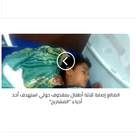
الضالع
إصابة
ثلاثة
أطفال
بمقذوف
حوثي
استهدف
أحد
أحياء
الضالع إصابة ثلاثة أطفال بمقذوف حوثي استهدف أحد
“المشاريح”
أحياء “المشاريح”