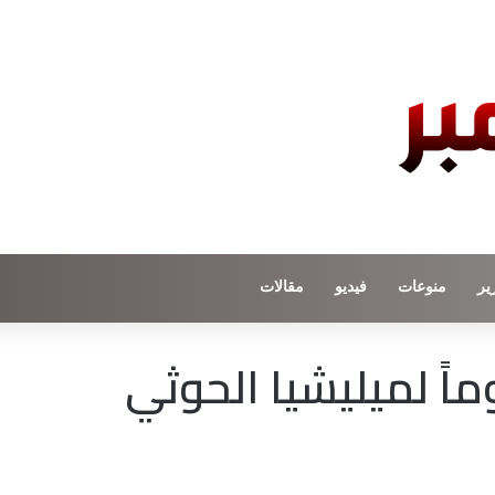
ير
منوعات
فيديو
مقالات
اً لميليشيا الحوثي