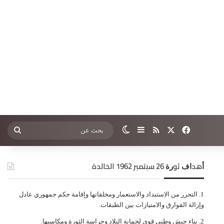
‫X
فيسبوك
ملخص الموقع RSS
إضافة عمود جانبي
الوضع المظلم
بحث
عن
ﺃﻫﺪﺍﻑ ﺛﻮﺭﺓ 26 ﺳﺒﺘﻤﺒﺮ 1962 الخالدة
ﺍﻟﺘﺤﺮﺭ ﻣﻦ ﺍﻻﺳﺘﺒﺪﺍﺩ ﻭﺍﻻﺳﺘﻌﻤﺎﺭ ﻭﻣﺨﻠﻔﺎﺗﻬﺎ ﻭﺇﻗﺎﻣﺔ ﺣﻜﻢ ﺟﻤﻬﻮﺭﻱ ﻋﺎﺩﻝ
ﻭﺇﺯﺍﻟﺔ ﺍﻟﻔﻮﺍﺭﻕ ﻭﺍﻻﻣﺘﻴﺎﺯﺍﺕ ﺑﻴﻦ ﺍﻟﻄﺒﻘﺎﺕ.
ﺑﻨﺎﺀ ﺟﻴﺶ ﻭﻃﻨﻲ ﻗﻮﻱ ﻟﺤﻤﺎﻳﺔ ﺍﻟﺒﻼﺩ ﻭﺣﺮﺍﺳﺔ ﺍﻟﺜﻮﺭﺓ ﻭﻣﻜﺎﺳﺒﻬﺎ.