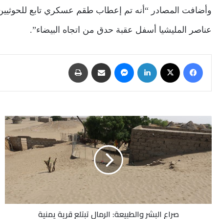
وأضافت المصادر “أنه تم إعطاب طقم عسكري تابع للحوثيين، 
عناصر المليشيا أسفل عقبة حدق من اتجاه البيضاء”.
فيسبوك
‫X
لينكدإن
ماسنجر
مشاركة عبر البريد
طباعة
صراع
البشر
والطبيعة:
الرمال
تبتلع
قرية
يمنية
صراع البشر والطبيعة: الرمال تبتلع قرية يمنية