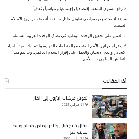
ﺭﻓﻊ ﻣﺴﺘﻮﻯ ﺍﻟﺸﻌﺐ ﺇﻗﺘﺼﺎﺩﻳﺎ ﻭﺇﺟﺘﻤﺎﻋﻴﺎ ﻭﺳﻴﺎﺳﻴﺎً ﻭﺛﻘﺎﻓﻴﺎً.
ﺇﻧﺸﺎﺀ ﻣﺠﺘﻤﻊ ﺩﻳﻤﻘﺮﺍﻃﻲ ﺗﻌﺎﻭﻧﻲ ﻋﺎﺩﻝ ﻣﺴﺘﻤﺪ ﺃﻧﻈﻤﺘﻪ ﻣﻦ ﺭﻭﺡ ﺍﻻﺳﻼﻡ
ﺍﻟﺤﻨﻴﻒ.
ﺍﻟﻌﻤﻞ ﻋﻠﻰ ﺗﺤﻘﻴﻖ ﺍﻟﻮﺣﺪﺓ ﺍﻟﻮﻃﻨﻴﺔ ﻓﻲ ﻧﻄﺎﻕ ﺍﻟﻮﺣﺪﺓ ﺍﻟﻌﺮﺑﻴﺔ ﺍﻟﺸﺎﻣﻠﺔ.
ﺇﺣﺘﺮﺍﻡ ﻣﻮﺍﺛﻴﻖ الأﻣﻢ ﺍﻟﻤﺘﺤﺪﺓ ﻭﺍﻟﻤﻨﻈﻤﺎﺕ ﺍﻟﺪﻭﻟﻴﺔ، ﻭﺍﻟﺘﻤﺴﻚ ﺑﻤﺒﺪﺃ ﺍﻟﺤﻴﺎﺩ
ﺍﻻﻳﺠﺎﺑﻲ ﻭﻋﺪﻡ ﺍﻻﻧﺤﻴﺎﺯ، ﻭﺍﻟﻌﻤﻞ ﻋﻠﻰ ﺇﻗﺮﺍﺭ ﺍﻟﺴﻼﻡ ﺍﻟﻌﺎﻟﻤﻲ، ﻭﺗﺪﻋﻴﻢ ﻣﺒﺪﺃ
ﺍﻟﺘﻌﺎﻳﺶ ﺍﻟﺴﻠﻤﻲ ﺑﻴﻦ ﺍﻷﻣﻢ.
أخر المقالات
تحويل مركبات البترول إلى الغاز
18 فبراير، 2025
مقتل شيخ قبلي وتاجر برصاص مسلح وسط
مدينة تعز
28 يوليو، 2022