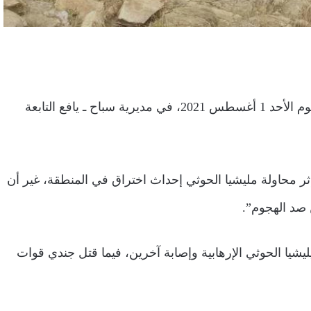
كسرت القوات الجنوبية، هجوماً لميليشيا الحوثي الإرهابية، اليوم الأحد 1 أغسطس 2021، في مديرية سباح ـ يافع التابعة
محاولة مليشيا الحوثي إحداث اختراق في المنطقة، غير أن
صد الهجوم”.
ر، أن المواجهات أسفرت عن مقتل (3) من ميليشيا الحوثي الإرهابية وإصابة آخرين، فيما قتل جندي قوات