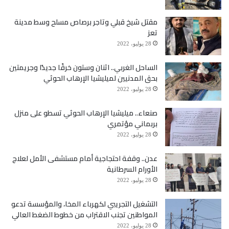
مقتل شيخ قبلي وتاجر برصاص مسلح وسط مدينة
وقال في كلمة له: “إن أبناء المخا يجدون في زيارة
تعز
28 يوليو، 2022
غريسلي التاريخية هذه، ولادة جديدة لكل ما فقدوه في
الساحل الغربي.. اثنان وستون خرقًا جديدًا وجريمتين
الحرب من مشاريع تنموية في مجالات المياه والتعليم
بحق المدنيين لميليشيا الإرهاب الحوثي
والصحة كأبرز احتياجات المرحلة وغيرها من المشاريع
28 يوليو، 2022
الطارئة والمستعجلة”.
صنعاء.. ميليشيا الإرهاب الحوثي تسطو على منزل
بربماني مؤتمري
28 يوليو، 2022
وأكد أننا اليوم بحاجة ماسة لتوفير مصدر لمياه الشرب
عدن.. وقفة احتجاجية أمام مستشفى الأمل لعلاج
العذبة وذلك بدعم مشروع تمديدات المياه، معتبرا أن
الأورام السرطانية
28 يوليو، 2022
(100) ألف مواطن من أبناء المديرية مهددون بالعطش
التشغيل التجريبي لكهرباء المخا، والمؤسسة تدعو
نتيجة تملح مصادر المياه العذبة وتلوثها، مشددا على
المواطنين تجنب الاقتراب من خطوط الضغط العالي
ضرورة دعم مستشفى المخا بالتجهيزات اللازمة.
28 يوليو، 2022