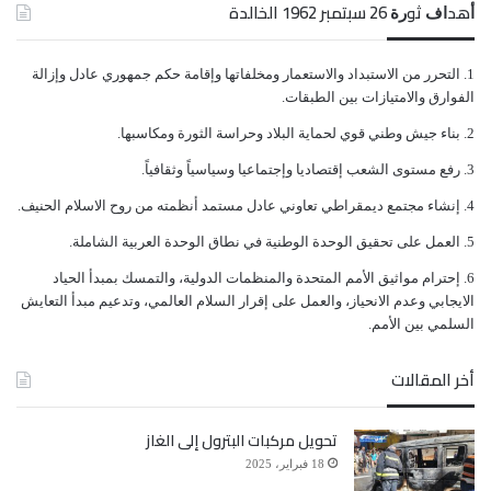
ﺃﻫﺪﺍﻑ ﺛﻮﺭﺓ 26 ﺳﺒﺘﻤﺒﺮ 1962 الخالدة
واعتبر أن ما يحدث في ميناء المخا هو نموذج لكل اليمنيين
حول ما يمكن القيام به لعودة اليمن إلى ما كانت عليه في
ﺍﻟﺘﺤﺮﺭ ﻣﻦ ﺍﻻﺳﺘﺒﺪﺍﺩ ﻭﺍﻻﺳﺘﻌﻤﺎﺭ ﻭﻣﺨﻠﻔﺎﺗﻬﺎ ﻭﺇﻗﺎﻣﺔ ﺣﻜﻢ ﺟﻤﻬﻮﺭﻱ ﻋﺎﺩﻝ ﻭﺇﺯﺍﻟﺔ
ﺍﻟﻔﻮﺍﺭﻕ ﻭﺍﻻﻣﺘﻴﺎﺯﺍﺕ ﺑﻴﻦ ﺍﻟﻄﺒﻘﺎﺕ.
وقت سابق.
ﺑﻨﺎﺀ ﺟﻴﺶ ﻭﻃﻨﻲ ﻗﻮﻱ ﻟﺤﻤﺎﻳﺔ ﺍﻟﺒﻼﺩ ﻭﺣﺮﺍﺳﺔ ﺍﻟﺜﻮﺭﺓ ﻭﻣﻜﺎﺳﺒﻬﺎ.
ﺭﻓﻊ ﻣﺴﺘﻮﻯ ﺍﻟﺸﻌﺐ ﺇﻗﺘﺼﺎﺩﻳﺎ ﻭﺇﺟﺘﻤﺎﻋﻴﺎ ﻭﺳﻴﺎﺳﻴﺎً ﻭﺛﻘﺎﻓﻴﺎً.
ومن المقرر أن يقوم الممثل المقيم للأمم المتحدة منسق
ﺇﻧﺸﺎﺀ ﻣﺠﺘﻤﻊ ﺩﻳﻤﻘﺮﺍﻃﻲ ﺗﻌﺎﻭﻧﻲ ﻋﺎﺩﻝ ﻣﺴﺘﻤﺪ ﺃﻧﻈﻤﺘﻪ ﻣﻦ ﺭﻭﺡ ﺍﻻﺳﻼﻡ ﺍﻟﺤﻨﻴﻒ.
الشؤون الإنسانية في اليمن، بزيارة عدد من مخيمات
ﺍﻟﻌﻤﻞ ﻋﻠﻰ ﺗﺤﻘﻴﻖ ﺍﻟﻮﺣﺪﺓ ﺍﻟﻮﻃﻨﻴﺔ ﻓﻲ ﻧﻄﺎﻕ ﺍﻟﻮﺣﺪﺓ ﺍﻟﻌﺮﺑﻴﺔ ﺍﻟﺸﺎﻣﻠﺔ.
النازحين للاطلاع على الأوضاع الإنسانية والاستماع إلى
ﺇﺣﺘﺮﺍﻡ ﻣﻮﺍﺛﻴﻖ الأﻣﻢ ﺍﻟﻤﺘﺤﺪﺓ ﻭﺍﻟﻤﻨﻈﻤﺎﺕ ﺍﻟﺪﻭﻟﻴﺔ، ﻭﺍﻟﺘﻤﺴﻚ ﺑﻤﺒﺪﺃ ﺍﻟﺤﻴﺎﺩ
ﺍﻻﻳﺠﺎﺑﻲ ﻭﻋﺪﻡ ﺍﻻﻧﺤﻴﺎﺯ، ﻭﺍﻟﻌﻤﻞ ﻋﻠﻰ ﺇﻗﺮﺍﺭ ﺍﻟﺴﻼﻡ ﺍﻟﻌﺎﻟﻤﻲ، ﻭﺗﺪﻋﻴﻢ ﻣﺒﺪﺃ ﺍﻟﺘﻌﺎﻳﺶ
احتياجاتهم المعيشية عن قرب.
ﺍﻟﺴﻠﻤﻲ ﺑﻴﻦ ﺍﻷﻣﻢ.
أخر المقالات
من جانبه استعرض مدير مديرية المخا “باسم الزريقي”
تحويل مركبات البترول إلى الغاز
قائمة بالاحتياجات الضرورية للمديرية في مجالات الصحة
18 فبراير، 2025
والتعليم والمياه.