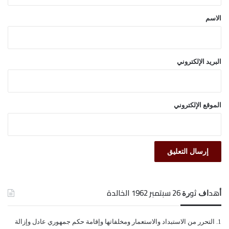
*
الاسم
البريد الإلكتروني
الموقع الإلكتروني
ﺃﻫﺪﺍﻑ ﺛﻮﺭﺓ 26 ﺳﺒﺘﻤﺒﺮ 1962 الخالدة
ﺍﻟﺘﺤﺮﺭ ﻣﻦ ﺍﻻﺳﺘﺒﺪﺍﺩ ﻭﺍﻻﺳﺘﻌﻤﺎﺭ ﻭﻣﺨﻠﻔﺎﺗﻬﺎ ﻭﺇﻗﺎﻣﺔ ﺣﻜﻢ ﺟﻤﻬﻮﺭﻱ ﻋﺎﺩﻝ ﻭﺇﺯﺍﻟﺔ