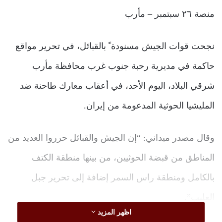
منصة ٢٦ سبتمبر – مأرب
نجحت قوات الجيش مسنودة ً بالقبائل، في تحرير مواقع
حاكمة في مديرية رحبة جنوب غرب محافظة مأرب
شرقي البلاد، اليوم الأحد، في أعقاب معارك طاحنة ضد
المليشيا الحوثية المدعومة من إيران.
وقال مصدر ميداني: “إن الجيش والقبائل حرروا العديد من
المناطق من قبضة الحوثيين، من بينها منطقة الكتف
بالكامل ومنطقة راس السمر إضافة إلى تحرير جبل
العليب”.
اظهر المزيد