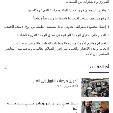
ﺍﻟﻔﻮﺍﺭﻕ ﻭﺍﻻﻣﺘﻴﺎﺯﺍﺕ ﺑﻴﻦ ﺍﻟﻄﺒﻘﺎﺕ.
ﺑﻨﺎﺀ ﺟﻴﺶ ﻭﻃﻨﻲ ﻗﻮﻱ ﻟﺤﻤﺎﻳﺔ ﺍﻟﺒﻼﺩ ﻭﺣﺮﺍﺳﺔ ﺍﻟﺜﻮﺭﺓ ﻭﻣﻜﺎﺳﺒﻬﺎ.
ﺭﻓﻊ ﻣﺴﺘﻮﻯ ﺍﻟﺸﻌﺐ ﺇﻗﺘﺼﺎﺩﻳﺎ ﻭﺇﺟﺘﻤﺎﻋﻴﺎ ﻭﺳﻴﺎﺳﻴﺎً ﻭﺛﻘﺎﻓﻴﺎً.
ﺇﻧﺸﺎﺀ ﻣﺠﺘﻤﻊ ﺩﻳﻤﻘﺮﺍﻃﻲ ﺗﻌﺎﻭﻧﻲ ﻋﺎﺩﻝ ﻣﺴﺘﻤﺪ ﺃﻧﻈﻤﺘﻪ ﻣﻦ ﺭﻭﺡ ﺍﻻﺳﻼﻡ ﺍﻟﺤﻨﻴﻒ.
ﺍﻟﻌﻤﻞ ﻋﻠﻰ ﺗﺤﻘﻴﻖ ﺍﻟﻮﺣﺪﺓ ﺍﻟﻮﻃﻨﻴﺔ ﻓﻲ ﻧﻄﺎﻕ ﺍﻟﻮﺣﺪﺓ ﺍﻟﻌﺮﺑﻴﺔ ﺍﻟﺸﺎﻣﻠﺔ.
ﺇﺣﺘﺮﺍﻡ ﻣﻮﺍﺛﻴﻖ الأﻣﻢ ﺍﻟﻤﺘﺤﺪﺓ ﻭﺍﻟﻤﻨﻈﻤﺎﺕ ﺍﻟﺪﻭﻟﻴﺔ، ﻭﺍﻟﺘﻤﺴﻚ ﺑﻤﺒﺪﺃ ﺍﻟﺤﻴﺎﺩ
ﺍﻻﻳﺠﺎﺑﻲ ﻭﻋﺪﻡ ﺍﻻﻧﺤﻴﺎﺯ، ﻭﺍﻟﻌﻤﻞ ﻋﻠﻰ ﺇﻗﺮﺍﺭ ﺍﻟﺴﻼﻡ ﺍﻟﻌﺎﻟﻤﻲ، ﻭﺗﺪﻋﻴﻢ ﻣﺒﺪﺃ ﺍﻟﺘﻌﺎﻳﺶ
ﺍﻟﺴﻠﻤﻲ ﺑﻴﻦ ﺍﻷﻣﻢ.
أخر المقالات
تحويل مركبات البترول إلى الغاز
18 فبراير، 2025
مقتل شيخ قبلي وتاجر برصاص مسلح وسط مدينة
تعز