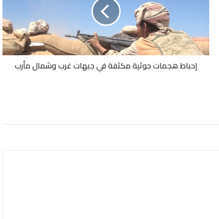
مكثفة
في
جبهات
غرب
وشمال
مأرب
إحباط هجمات حوثية مكثفة في جبهات غرب وشمال مأرب