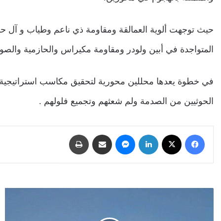
حيث توجهت ألوية العمالقة ومقاومة ذي ناعم وطياب و آل حميق
المتواجدة في أبين ولودر ومقاومة مكيراس والحازمية والص
في خطوة يعدها محللين محورية لتحقيق مكاسب استراتيجية ت
الحوثيين من الصدمة ولم شعثهم وتجميع فلولهم .
فيسبوك
‫X
لينكدإن
ماسنجر
مشاركة عبر البريد
طباعة
محلي
العاصمة
يرفض