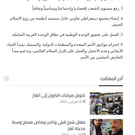
ﺭﻓﻊ ﻣﺴﺘﻮﻯ ﺍﻟﺸﻌﺐ ﺇﻗﺘﺼﺎﺩﻳﺎ ﻭﺇﺟﺘﻤﺎﻋﻴﺎ ﻭﺳﻴﺎﺳﻴﺎً ﻭﺛﻘﺎﻓﻴﺎً.
ﺇﻧﺸﺎﺀ ﻣﺠﺘﻤﻊ ﺩﻳﻤﻘﺮﺍﻃﻲ ﺗﻌﺎﻭﻧﻲ ﻋﺎﺩﻝ ﻣﺴﺘﻤﺪ ﺃﻧﻈﻤﺘﻪ ﻣﻦ ﺭﻭﺡ ﺍﻻﺳﻼﻡ
ﺍﻟﺤﻨﻴﻒ.
ﺍﻟﻌﻤﻞ ﻋﻠﻰ ﺗﺤﻘﻴﻖ ﺍﻟﻮﺣﺪﺓ ﺍﻟﻮﻃﻨﻴﺔ ﻓﻲ ﻧﻄﺎﻕ ﺍﻟﻮﺣﺪﺓ ﺍﻟﻌﺮﺑﻴﺔ ﺍﻟﺸﺎﻣﻠﺔ.
ﺇﺣﺘﺮﺍﻡ ﻣﻮﺍﺛﻴﻖ الأﻣﻢ ﺍﻟﻤﺘﺤﺪﺓ ﻭﺍﻟﻤﻨﻈﻤﺎﺕ ﺍﻟﺪﻭﻟﻴﺔ، ﻭﺍﻟﺘﻤﺴﻚ ﺑﻤﺒﺪﺃ ﺍﻟﺤﻴﺎﺩ
ﺍﻻﻳﺠﺎﺑﻲ ﻭﻋﺪﻡ ﺍﻻﻧﺤﻴﺎﺯ، ﻭﺍﻟﻌﻤﻞ ﻋﻠﻰ ﺇﻗﺮﺍﺭ ﺍﻟﺴﻼﻡ ﺍﻟﻌﺎﻟﻤﻲ، ﻭﺗﺪﻋﻴﻢ ﻣﺒﺪﺃ
ﺍﻟﺘﻌﺎﻳﺶ ﺍﻟﺴﻠﻤﻲ ﺑﻴﻦ ﺍﻷﻣﻢ.
أخر المقالات
تحويل مركبات البترول إلى الغاز
18 فبراير، 2025
مقتل شيخ قبلي وتاجر برصاص مسلح وسط
مدينة تعز
28 يوليو، 2022