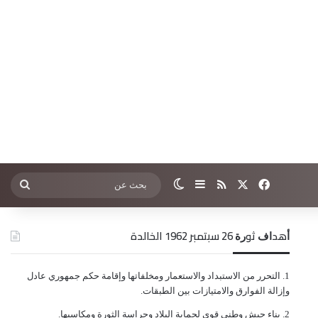
‫X
فيسبوك
ملخص الموقع RSS
إضافة عمود جانبي
الوضع المظلم
بحث
عن
ﺃﻫﺪﺍﻑ ﺛﻮﺭﺓ 26 ﺳﺒﺘﻤﺒﺮ 1962 الخالدة
ﺍﻟﺘﺤﺮﺭ ﻣﻦ ﺍﻻﺳﺘﺒﺪﺍﺩ ﻭﺍﻻﺳﺘﻌﻤﺎﺭ ﻭﻣﺨﻠﻔﺎﺗﻬﺎ ﻭﺇﻗﺎﻣﺔ ﺣﻜﻢ ﺟﻤﻬﻮﺭﻱ ﻋﺎﺩﻝ
ﻭﺇﺯﺍﻟﺔ ﺍﻟﻔﻮﺍﺭﻕ ﻭﺍﻻﻣﺘﻴﺎﺯﺍﺕ ﺑﻴﻦ ﺍﻟﻄﺒﻘﺎﺕ.
ﺑﻨﺎﺀ ﺟﻴﺶ ﻭﻃﻨﻲ ﻗﻮﻱ ﻟﺤﻤﺎﻳﺔ ﺍﻟﺒﻼﺩ ﻭﺣﺮﺍﺳﺔ ﺍﻟﺜﻮﺭﺓ ﻭﻣﻜﺎﺳﺒﻬﺎ.