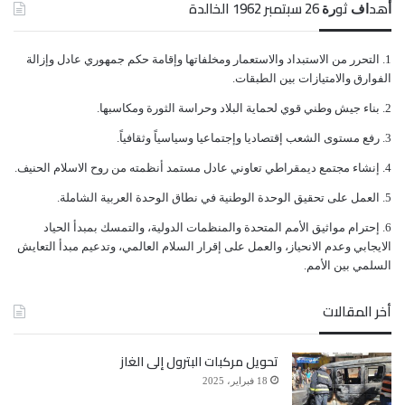
ﺃﻫﺪﺍﻑ ﺛﻮﺭﺓ 26 ﺳﺒﺘﻤﺒﺮ 1962 الخالدة
جاء ذلك، بعد التقارب المصري التركي، الذي دفع بالثانية
ﺍﻟﺘﺤﺮﺭ ﻣﻦ ﺍﻻﺳﺘﺒﺪﺍﺩ ﻭﺍﻻﺳﺘﻌﻤﺎﺭ ﻭﻣﺨﻠﻔﺎﺗﻬﺎ ﻭﺇﻗﺎﻣﺔ ﺣﻜﻢ ﺟﻤﻬﻮﺭﻱ ﻋﺎﺩﻝ ﻭﺇﺯﺍﻟﺔ
إشعار قيادات الإخوان الفارة في تركيا وأبواقها الإعلامية
ﺍﻟﻔﻮﺍﺭﻕ ﻭﺍﻻﻣﺘﻴﺎﺯﺍﺕ ﺑﻴﻦ ﺍﻟﻄﺒﻘﺎﺕ.
إلى الإستعداد لمغادرة تركيا، وأخبار بأن ذلك الإشعار لم
ﺑﻨﺎﺀ ﺟﻴﺶ ﻭﻃﻨﻲ ﻗﻮﻱ ﻟﺤﻤﺎﻳﺔ ﺍﻟﺒﻼﺩ ﻭﺣﺮﺍﺳﺔ ﺍﻟﺜﻮﺭﺓ ﻭﻣﻜﺎﺳﺒﻬﺎ.
يقتصر على إخوان مصر فقط، بل شمل إخوان كلا من
ﺭﻓﻊ ﻣﺴﺘﻮﻯ ﺍﻟﺸﻌﺐ ﺇﻗﺘﺼﺎﺩﻳﺎ ﻭﺇﺟﺘﻤﺎﻋﻴﺎ ﻭﺳﻴﺎﺳﻴﺎً ﻭﺛﻘﺎﻓﻴﺎً.
ﺇﻧﺸﺎﺀ ﻣﺠﺘﻤﻊ ﺩﻳﻤﻘﺮﺍﻃﻲ ﺗﻌﺎﻭﻧﻲ ﻋﺎﺩﻝ ﻣﺴﺘﻤﺪ ﺃﻧﻈﻤﺘﻪ ﻣﻦ ﺭﻭﺡ ﺍﻻﺳﻼﻡ ﺍﻟﺤﻨﻴﻒ.
اليمن وسوريا وليبيا.
ﺍﻟﻌﻤﻞ ﻋﻠﻰ ﺗﺤﻘﻴﻖ ﺍﻟﻮﺣﺪﺓ ﺍﻟﻮﻃﻨﻴﺔ ﻓﻲ ﻧﻄﺎﻕ ﺍﻟﻮﺣﺪﺓ ﺍﻟﻌﺮﺑﻴﺔ ﺍﻟﺸﺎﻣﻠﺔ.
ﺇﺣﺘﺮﺍﻡ ﻣﻮﺍﺛﻴﻖ الأﻣﻢ ﺍﻟﻤﺘﺤﺪﺓ ﻭﺍﻟﻤﻨﻈﻤﺎﺕ ﺍﻟﺪﻭﻟﻴﺔ، ﻭﺍﻟﺘﻤﺴﻚ ﺑﻤﺒﺪﺃ ﺍﻟﺤﻴﺎﺩ
ﺍﻻﻳﺠﺎﺑﻲ ﻭﻋﺪﻡ ﺍﻻﻧﺤﻴﺎﺯ، ﻭﺍﻟﻌﻤﻞ ﻋﻠﻰ ﺇﻗﺮﺍﺭ ﺍﻟﺴﻼﻡ ﺍﻟﻌﺎﻟﻤﻲ، ﻭﺗﺪﻋﻴﻢ ﻣﺒﺪﺃ ﺍﻟﺘﻌﺎﻳﺶ
ﺍﻟﺴﻠﻤﻲ ﺑﻴﻦ ﺍﻷﻣﻢ.
أخر المقالات
تحويل مركبات البترول إلى الغاز
18 فبراير، 2025