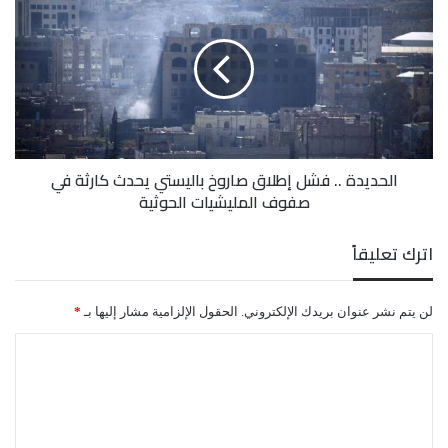
..
فشل
إطلاق
صاروخ
باليستي
يحدث
كارثة
في
الحديدة .. فشل إطلاق صاروخ باليستي يحدث كارثة في
صفوف
صفوف المليشيات الحوثية
المليشيات
الحوثية
اترك تعليقاً
لن يتم نشر عنوان بريدك الإلكتروني.
الحقول الإلزامية مشار إليها بـ
*
كلمات تجزم بأن الأمن والأمان في اليمن هما فقط
ا
للحوثي ومن سار على دربهم، أما بقية البلد الذي يستغيث
ل
ت
من هذا السرطان المستفحل في جسده؛ فجرعة الموت
ع