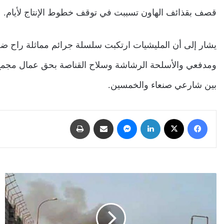
قصف بقذائف الهاون تسببت في توقف خطوط الإنتاج لأيام.
يشار إلى أن المليشيات ارتكبت سلسلة جرائم مماثلة راح 
ومدفعي والأسلحة الرشاشة وسلاح القناصة بحق عمال مجمع 
بين شارعي صنعاء والخمسين.
فيسبوك
‫X
لينكدإن
ماسنجر
مشاركة عبر البريد
طباعة
بعد
ساعات
من
قصف
منزل