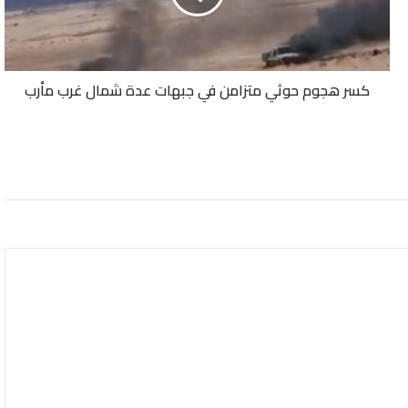
جبهات
عدة
شمال
غرب
كسر هجوم حوثي متزامن في جبهات عدة شمال غرب مأرب
مأرب