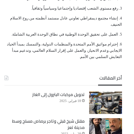
ﺭﻓﻊ ﻣﺴﺘﻮﻯ ﺍﻟﺸﻌﺐ ﺇﻗﺘﺼﺎﺩﻳﺎ ﻭﺇﺟﺘﻤﺎﻋﻴﺎ ﻭﺳﻴﺎﺳﻴﺎً ﻭﺛﻘﺎﻓﻴﺎً.
ﺇﻧﺸﺎﺀ ﻣﺠﺘﻤﻊ ﺩﻳﻤﻘﺮﺍﻃﻲ ﺗﻌﺎﻭﻧﻲ ﻋﺎﺩﻝ ﻣﺴﺘﻤﺪ ﺃﻧﻈﻤﺘﻪ ﻣﻦ ﺭﻭﺡ ﺍﻻﺳﻼﻡ
ﺍﻟﺤﻨﻴﻒ.
ﺍﻟﻌﻤﻞ ﻋﻠﻰ ﺗﺤﻘﻴﻖ ﺍﻟﻮﺣﺪﺓ ﺍﻟﻮﻃﻨﻴﺔ ﻓﻲ ﻧﻄﺎﻕ ﺍﻟﻮﺣﺪﺓ ﺍﻟﻌﺮﺑﻴﺔ ﺍﻟﺸﺎﻣﻠﺔ.
ﺇﺣﺘﺮﺍﻡ ﻣﻮﺍﺛﻴﻖ الأﻣﻢ ﺍﻟﻤﺘﺤﺪﺓ ﻭﺍﻟﻤﻨﻈﻤﺎﺕ ﺍﻟﺪﻭﻟﻴﺔ، ﻭﺍﻟﺘﻤﺴﻚ ﺑﻤﺒﺪﺃ ﺍﻟﺤﻴﺎﺩ
ﺍﻻﻳﺠﺎﺑﻲ ﻭﻋﺪﻡ ﺍﻻﻧﺤﻴﺎﺯ، ﻭﺍﻟﻌﻤﻞ ﻋﻠﻰ ﺇﻗﺮﺍﺭ ﺍﻟﺴﻼﻡ ﺍﻟﻌﺎﻟﻤﻲ، ﻭﺗﺪﻋﻴﻢ ﻣﺒﺪﺃ
ﺍﻟﺘﻌﺎﻳﺶ ﺍﻟﺴﻠﻤﻲ ﺑﻴﻦ ﺍﻷﻣﻢ.
أخر المقالات
تحويل مركبات البترول إلى الغاز
18 فبراير، 2025
مقتل شيخ قبلي وتاجر برصاص مسلح وسط
مدينة تعز
28 يوليو، 2022