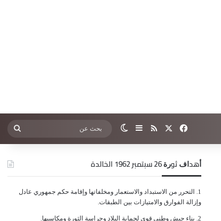
‫X
فيسبوك
ملخص الموقع RSS
إضافة عمود جانبي
الوضع المظلم
بحث
عن
ﺃﻫﺪﺍﻑ ﺛﻮﺭﺓ 26 ﺳﺒﺘﻤﺒﺮ 1962 الخالدة
ﺍﻟﺘﺤﺮﺭ ﻣﻦ ﺍﻻﺳﺘﺒﺪﺍﺩ ﻭﺍﻻﺳﺘﻌﻤﺎﺭ ﻭﻣﺨﻠﻔﺎﺗﻬﺎ ﻭﺇﻗﺎﻣﺔ ﺣﻜﻢ ﺟﻤﻬﻮﺭﻱ ﻋﺎﺩﻝ
ﻭﺇﺯﺍﻟﺔ ﺍﻟﻔﻮﺍﺭﻕ ﻭﺍﻻﻣﺘﻴﺎﺯﺍﺕ ﺑﻴﻦ ﺍﻟﻄﺒﻘﺎﺕ.
ﺑﻨﺎﺀ ﺟﻴﺶ ﻭﻃﻨﻲ ﻗﻮﻱ ﻟﺤﻤﺎﻳﺔ ﺍﻟﺒﻼﺩ ﻭﺣﺮﺍﺳﺔ ﺍﻟﺜﻮﺭﺓ ﻭﻣﻜﺎﺳﺒﻬﺎ.