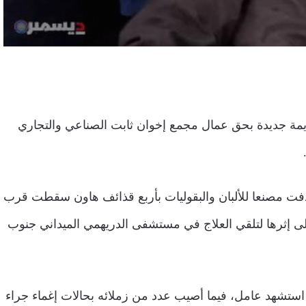
يشيات الحوثية، اليوم السبت 19 يونيو 2021م، جريمة جديدة بحق عمال مجمع إخوان ثابت الصناعي والتجاري
دفت مصنعا للألبان والبقوليات بأربع قذائف هاون سقطت قرب
على إثرها لتلقي العلاج في مستشفى الدريهمي الميداني جنوب
 استشهد عامل، فيما أصيب عدد من زملائه بحالات إغماء جراء