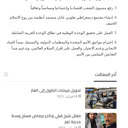
ﺭﻓﻊ ﻣﺴﺘﻮﻯ ﺍﻟﺸﻌﺐ ﺇﻗﺘﺼﺎﺩﻳﺎ ﻭﺇﺟﺘﻤﺎﻋﻴﺎ ﻭﺳﻴﺎﺳﻴﺎً ﻭﺛﻘﺎﻓﻴﺎً.
ﺇﻧﺸﺎﺀ ﻣﺠﺘﻤﻊ ﺩﻳﻤﻘﺮﺍﻃﻲ ﺗﻌﺎﻭﻧﻲ ﻋﺎﺩﻝ ﻣﺴﺘﻤﺪ ﺃﻧﻈﻤﺘﻪ ﻣﻦ ﺭﻭﺡ ﺍﻻﺳﻼﻡ
ﺍﻟﺤﻨﻴﻒ.
ﺍﻟﻌﻤﻞ ﻋﻠﻰ ﺗﺤﻘﻴﻖ ﺍﻟﻮﺣﺪﺓ ﺍﻟﻮﻃﻨﻴﺔ ﻓﻲ ﻧﻄﺎﻕ ﺍﻟﻮﺣﺪﺓ ﺍﻟﻌﺮﺑﻴﺔ ﺍﻟﺸﺎﻣﻠﺔ.
ﺇﺣﺘﺮﺍﻡ ﻣﻮﺍﺛﻴﻖ الأﻣﻢ ﺍﻟﻤﺘﺤﺪﺓ ﻭﺍﻟﻤﻨﻈﻤﺎﺕ ﺍﻟﺪﻭﻟﻴﺔ، ﻭﺍﻟﺘﻤﺴﻚ ﺑﻤﺒﺪﺃ ﺍﻟﺤﻴﺎﺩ
ﺍﻻﻳﺠﺎﺑﻲ ﻭﻋﺪﻡ ﺍﻻﻧﺤﻴﺎﺯ، ﻭﺍﻟﻌﻤﻞ ﻋﻠﻰ ﺇﻗﺮﺍﺭ ﺍﻟﺴﻼﻡ ﺍﻟﻌﺎﻟﻤﻲ، ﻭﺗﺪﻋﻴﻢ ﻣﺒﺪﺃ
ﺍﻟﺘﻌﺎﻳﺶ ﺍﻟﺴﻠﻤﻲ ﺑﻴﻦ ﺍﻷﻣﻢ.
أخر المقالات
تحويل مركبات البترول إلى الغاز
18 فبراير، 2025
مقتل شيخ قبلي وتاجر برصاص مسلح وسط
مدينة تعز
28 يوليو، 2022