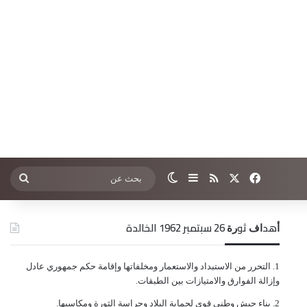
‫X
فيسبوك
ملخص الموقع RSS
إضافة عمود جانبي
الوضع المظلم
بحث
عن
ﺃﻫﺪﺍﻑ ﺛﻮﺭﺓ 26 ﺳﺒﺘﻤﺒﺮ 1962 الخالدة
ﺍﻟﺘﺤﺮﺭ ﻣﻦ ﺍﻻﺳﺘﺒﺪﺍﺩ ﻭﺍﻻﺳﺘﻌﻤﺎﺭ ﻭﻣﺨﻠﻔﺎﺗﻬﺎ ﻭﺇﻗﺎﻣﺔ ﺣﻜﻢ ﺟﻤﻬﻮﺭﻱ ﻋﺎﺩﻝ
ﻭﺇﺯﺍﻟﺔ ﺍﻟﻔﻮﺍﺭﻕ ﻭﺍﻻﻣﺘﻴﺎﺯﺍﺕ ﺑﻴﻦ ﺍﻟﻄﺒﻘﺎﺕ.
ﺑﻨﺎﺀ ﺟﻴﺶ ﻭﻃﻨﻲ ﻗﻮﻱ ﻟﺤﻤﺎﻳﺔ ﺍﻟﺒﻼﺩ ﻭﺣﺮﺍﺳﺔ ﺍﻟﺜﻮﺭﺓ ﻭﻣﻜﺎﺳﺒﻬﺎ.