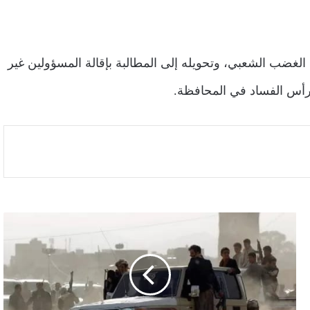
لغضب الشعبي، وتحويله إلى المطالبة بإقالة المسؤولين غير
ش رأس الفساد في المحافظة.
ميليشيا
الحوثي
تعترف
بمصرع
قيادي
بارز
من