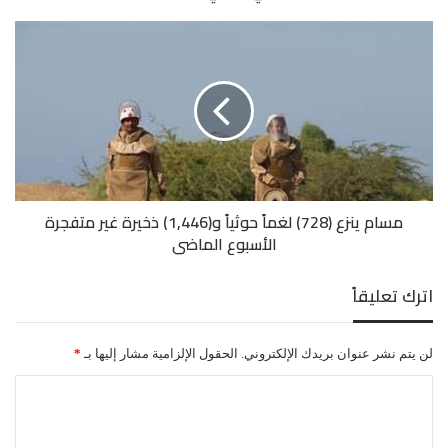
وإحلال السلام في اليمن.
مسام
ينزع
(728)
وحث قائد المقاومة الوطنية الحكومة الروسية على
لغماً
حوثياً
مضاعفة دورها في الجوانب الإنسانية لارتباطها الوثيق
و(1,446)
ذخيرة
بخطوات بناء الثقة بين الأطراف اليمنية.
غير
متفجرة
مسام ينزع (728) لغماً حوثياً و(1,446) ذخيرة غير متفجرة
الأسبوع
الأسبوع الماضي
الماضي
اترك تعليقاً
لن يتم نشر عنوان بريدك الإلكتروني.
الحقول الإلزامية مشار إليها بـ
*
ا
ل