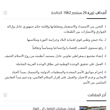
ﺃﻫﺪﺍﻑ ﺛﻮﺭﺓ 26 ﺳﺒﺘﻤﺒﺮ 1962 الخالدة
ﺍﻟﺘﺤﺮﺭ ﻣﻦ ﺍﻻﺳﺘﺒﺪﺍﺩ ﻭﺍﻻﺳﺘﻌﻤﺎﺭ ﻭﻣﺨﻠﻔﺎﺗﻬﺎ ﻭﺇﻗﺎﻣﺔ ﺣﻜﻢ ﺟﻤﻬﻮﺭﻱ ﻋﺎﺩﻝ ﻭﺇﺯﺍﻟﺔ
ﺍﻟﻔﻮﺍﺭﻕ ﻭﺍﻻﻣﺘﻴﺎﺯﺍﺕ ﺑﻴﻦ ﺍﻟﻄﺒﻘﺎﺕ.
ﺑﻨﺎﺀ ﺟﻴﺶ ﻭﻃﻨﻲ ﻗﻮﻱ ﻟﺤﻤﺎﻳﺔ ﺍﻟﺒﻼﺩ ﻭﺣﺮﺍﺳﺔ ﺍﻟﺜﻮﺭﺓ ﻭﻣﻜﺎﺳﺒﻬﺎ.
ﺭﻓﻊ ﻣﺴﺘﻮﻯ ﺍﻟﺸﻌﺐ ﺇﻗﺘﺼﺎﺩﻳﺎ ﻭﺇﺟﺘﻤﺎﻋﻴﺎ ﻭﺳﻴﺎﺳﻴﺎً ﻭﺛﻘﺎﻓﻴﺎً.
ﺇﻧﺸﺎﺀ ﻣﺠﺘﻤﻊ ﺩﻳﻤﻘﺮﺍﻃﻲ ﺗﻌﺎﻭﻧﻲ ﻋﺎﺩﻝ ﻣﺴﺘﻤﺪ ﺃﻧﻈﻤﺘﻪ ﻣﻦ ﺭﻭﺡ ﺍﻻﺳﻼﻡ ﺍﻟﺤﻨﻴﻒ.
ﺍﻟﻌﻤﻞ ﻋﻠﻰ ﺗﺤﻘﻴﻖ ﺍﻟﻮﺣﺪﺓ ﺍﻟﻮﻃﻨﻴﺔ ﻓﻲ ﻧﻄﺎﻕ ﺍﻟﻮﺣﺪﺓ ﺍﻟﻌﺮﺑﻴﺔ ﺍﻟﺸﺎﻣﻠﺔ.
ﺇﺣﺘﺮﺍﻡ ﻣﻮﺍﺛﻴﻖ الأﻣﻢ ﺍﻟﻤﺘﺤﺪﺓ ﻭﺍﻟﻤﻨﻈﻤﺎﺕ ﺍﻟﺪﻭﻟﻴﺔ، ﻭﺍﻟﺘﻤﺴﻚ ﺑﻤﺒﺪﺃ ﺍﻟﺤﻴﺎﺩ
ﺍﻻﻳﺠﺎﺑﻲ ﻭﻋﺪﻡ ﺍﻻﻧﺤﻴﺎﺯ، ﻭﺍﻟﻌﻤﻞ ﻋﻠﻰ ﺇﻗﺮﺍﺭ ﺍﻟﺴﻼﻡ ﺍﻟﻌﺎﻟﻤﻲ، ﻭﺗﺪﻋﻴﻢ ﻣﺒﺪﺃ ﺍﻟﺘﻌﺎﻳﺶ
ﺍﻟﺴﻠﻤﻲ ﺑﻴﻦ ﺍﻷﻣﻢ.
أخر المقالات
تحويل مركبات البترول إلى الغاز