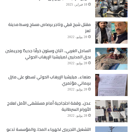
18 فبراير، 2025
مقتل شيخ قبلي وتاجر برصاص مسلح وسط مدينة
تعز
28 يوليو، 2022
الساحل الغربي.. اثنان وستون خرقًا جديدًا وجريمتين
بحق المدنيين لميليشيا الإرهاب الحوثي
28 يوليو، 2022
صنعاء.. ميليشيا الإرهاب الحوثي تسطو على منزل
بربماني مؤتمري
28 يوليو، 2022
عدن.. وقفة احتجاجية أمام مستشفى الأمل لعلاج
الأورام السرطانية
28 يوليو، 2022
التشغيل التجريبي لكهرباء المخا، والمؤسسة تدعو