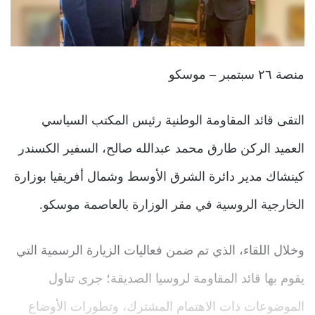
منصة ٢٦ سبتمبر – موسكو
التقى قائد المقاومة الوطنية رئيس المكتب السياسي
العميد الركن طارق محمد عبدالله صالح، السفير الكسندر
كينشاك مدير دائرة الشرق الأوسط وشمال أفريقيا بوزارة
الخارجية الروسية في مقر الوزارة بالعاصمة موسكو.
وخلال اللقاء، الذي تم ضمن فعاليات الزيارة الرسمية التي
يقوم بها قائد المقاومة لروسيا الصديقة؛ جرى تناول
الموضوعات ذات الاهتمام المشترك، وتطورات الأوضاع