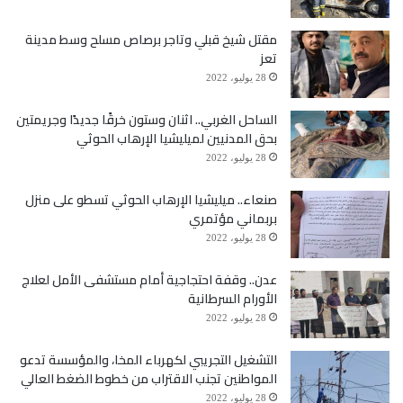
لبلورة رؤى مشتركة للعمل السياسي خلال المرحلة
مقتل شيخ قبلي وتاجر برصاص مسلح وسط مدينة
القادمة.
تعز
28 يوليو، 2022
حضر اللقاء كلٌ من الشيخ ناصر باجيل عضو مجلس
الساحل الغربي.. اثنان وستون خرقًا جديدًا وجريمتين
النواب، والعميد عبدالجبار زحزوح قائد قوة خفر السواحل
بحق المدنيين لميليشيا الإرهاب الحوثي
28 يوليو، 2022
قطاع البحر الأحمر، وحامد غالب مسئول العلاقات
صنعاء.. ميليشيا الإرهاب الحوثي تسطو على منزل
الخارجية بالمكتب السياسي.
بربماني مؤتمري
28 يوليو، 2022
عدن.. وقفة احتجاجية أمام مستشفى الأمل لعلاج
الأورام السرطانية
28 يوليو، 2022
التشغيل التجريبي لكهرباء المخا، والمؤسسة تدعو
المواطنين تجنب الاقتراب من خطوط الضغط العالي
28 يوليو، 2022