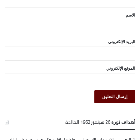
ق
*
الاسم
البريد الإلكتروني
الموقع الإلكتروني
ﺃﻫﺪﺍﻑ ﺛﻮﺭﺓ 26 ﺳﺒﺘﻤﺒﺮ 1962 الخالدة
ﺍﻟﺘﺤﺮﺭ ﻣﻦ ﺍﻻﺳﺘﺒﺪﺍﺩ ﻭﺍﻻﺳﺘﻌﻤﺎﺭ ﻭﻣﺨﻠﻔﺎﺗﻬﺎ ﻭﺇﻗﺎﻣﺔ ﺣﻜﻢ ﺟﻤﻬﻮﺭﻱ ﻋﺎﺩﻝ ﻭﺇﺯﺍﻟﺔ