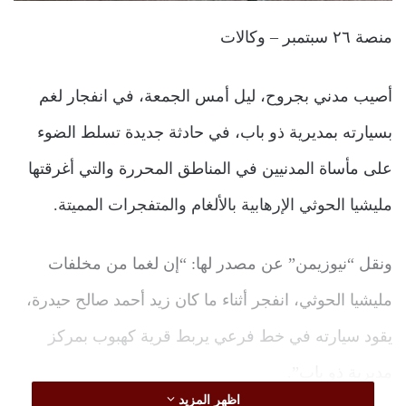
منصة ٢٦ سبتمبر – وكالات
أصيب مدني بجروح، ليل أمس الجمعة، في انفجار لغم
بسيارته بمديرية ذو باب، في حادثة جديدة تسلط الضوء
على مأساة المدنيين في المناطق المحررة والتي أغرقتها
مليشيا الحوثي الإرهابية بالألغام والمتفجرات المميتة.
ونقل “نيوزيمن” عن مصدر لها: “إن لغما من مخلفات
مليشيا الحوثي، انفجر أثناء ما كان زيد أحمد صالح حيدرة،
يقود سيارته في خط فرعي يربط قرية كهبوب بمركز
مديرية ذو باب”.
اظهر المزيد