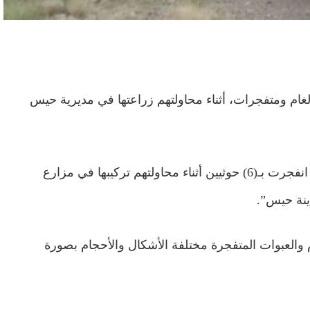
شبكة ألغام ومتفجرات، أثناء محاولتهم زراعتها في مديرية حيس
وقال مصدر عسكري في القوات المشتركة: “إن شبكة ألغام انفجرت بـ(6) حوثيين أثناء محاولتهم تركيبها في مزارع
دينة حيس”.
والعبوات المتفجرة مختلفة الأشكال والأحجام بصورة