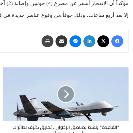
مؤكداً 
إلا بعد أربع ساعات، وذلك خوفاً من وقوع عناصر جديدة في فخ 
فيسبوك
‫X
لينكدإن
ماسنجر
مشاركة عبر البريد
طباعة
"القاعدة"
ينشط
بمناطق
الإخوان..
تحليق
كثيف
لطائرات
أمريكية
فوق
"القاعدة" ينشط بمناطق الإخوان.. تحليق كثيف لطائرات
أبين