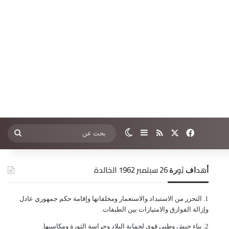
‫X
فيسبوك
ملخص الموقع RSS
إضافة عمود جانبي
الوضع المظلم
بحث
عن
ﺃﻫﺪﺍﻑ ﺛﻮﺭﺓ 26 ﺳﺒﺘﻤﺒﺮ 1962 الخالدة
ﺍﻟﺘﺤﺮﺭ ﻣﻦ ﺍﻻﺳﺘﺒﺪﺍﺩ ﻭﺍﻻﺳﺘﻌﻤﺎﺭ ﻭﻣﺨﻠﻔﺎﺗﻬﺎ ﻭﺇﻗﺎﻣﺔ ﺣﻜﻢ ﺟﻤﻬﻮﺭﻱ ﻋﺎﺩﻝ
ﻭﺇﺯﺍﻟﺔ ﺍﻟﻔﻮﺍﺭﻕ ﻭﺍﻻﻣﺘﻴﺎﺯﺍﺕ ﺑﻴﻦ ﺍﻟﻄﺒﻘﺎﺕ.
ﺑﻨﺎﺀ ﺟﻴﺶ ﻭﻃﻨﻲ ﻗﻮﻱ ﻟﺤﻤﺎﻳﺔ ﺍﻟﺒﻼﺩ ﻭﺣﺮﺍﺳﺔ ﺍﻟﺜﻮﺭﺓ ﻭﻣﻜﺎﺳﺒﻬﺎ.