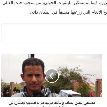
أن الانفجار أسفر عن مصرع (4) حوثيين وإصابة (2) آخرين، فيما لم تتمكن مليشيات الحوثي، من سحب جثث القتلى
الألغام التي زرعتها مسبقاً في المكان ذاته.
صحفي
يمني
يصاب
بإعاقة
جزئية
جراء
تعذيب
وحشي
في
صحفي يمني يصاب بإعاقة جزئية جراء تعذيب وحشي في
سجون
تركيا