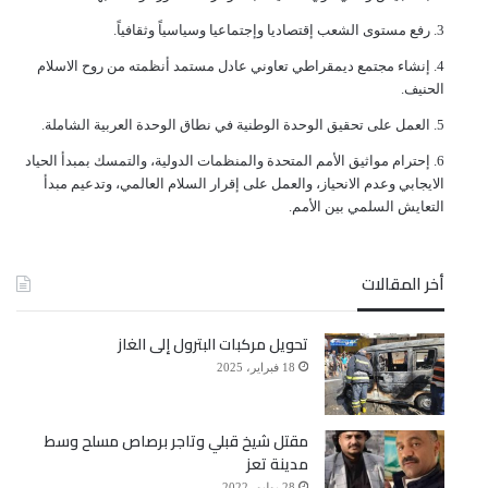
ﺭﻓﻊ ﻣﺴﺘﻮﻯ ﺍﻟﺸﻌﺐ ﺇﻗﺘﺼﺎﺩﻳﺎ ﻭﺇﺟﺘﻤﺎﻋﻴﺎ ﻭﺳﻴﺎﺳﻴﺎً ﻭﺛﻘﺎﻓﻴﺎً.
ﺇﻧﺸﺎﺀ ﻣﺠﺘﻤﻊ ﺩﻳﻤﻘﺮﺍﻃﻲ ﺗﻌﺎﻭﻧﻲ ﻋﺎﺩﻝ ﻣﺴﺘﻤﺪ ﺃﻧﻈﻤﺘﻪ ﻣﻦ ﺭﻭﺡ ﺍﻻﺳﻼﻡ
ﺍﻟﺤﻨﻴﻒ.
ﺍﻟﻌﻤﻞ ﻋﻠﻰ ﺗﺤﻘﻴﻖ ﺍﻟﻮﺣﺪﺓ ﺍﻟﻮﻃﻨﻴﺔ ﻓﻲ ﻧﻄﺎﻕ ﺍﻟﻮﺣﺪﺓ ﺍﻟﻌﺮﺑﻴﺔ ﺍﻟﺸﺎﻣﻠﺔ.
ﺇﺣﺘﺮﺍﻡ ﻣﻮﺍﺛﻴﻖ الأﻣﻢ ﺍﻟﻤﺘﺤﺪﺓ ﻭﺍﻟﻤﻨﻈﻤﺎﺕ ﺍﻟﺪﻭﻟﻴﺔ، ﻭﺍﻟﺘﻤﺴﻚ ﺑﻤﺒﺪﺃ ﺍﻟﺤﻴﺎﺩ
ﺍﻻﻳﺠﺎﺑﻲ ﻭﻋﺪﻡ ﺍﻻﻧﺤﻴﺎﺯ، ﻭﺍﻟﻌﻤﻞ ﻋﻠﻰ ﺇﻗﺮﺍﺭ ﺍﻟﺴﻼﻡ ﺍﻟﻌﺎﻟﻤﻲ، ﻭﺗﺪﻋﻴﻢ ﻣﺒﺪﺃ
ﺍﻟﺘﻌﺎﻳﺶ ﺍﻟﺴﻠﻤﻲ ﺑﻴﻦ ﺍﻷﻣﻢ.
أخر المقالات
تحويل مركبات البترول إلى الغاز
18 فبراير، 2025
مقتل شيخ قبلي وتاجر برصاص مسلح وسط
مدينة تعز
28 يوليو، 2022