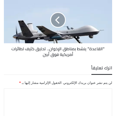
عناصر إرهابية.
ينشط
بمناطق
الإخوان..
وقال بن عطية، إن الهاشتاج يأتي لفضح مليشيات الإخوان
تحليق
كثيف
في تعز والتدخلات القطرية في اليمن ودعمها لمليشيات
لطائرات
أمريكية
وتنظيمات إرهابية.
فوق
"القاعدة" ينشط بمناطق الإخوان.. تحليق كثيف لطائرات
أبين
أمريكية فوق أبين
اترك تعليقاً
لن يتم نشر عنوان بريدك الإلكتروني.
الحقول الإلزامية مشار إليها بـ
*
ا
ل
ت
ع