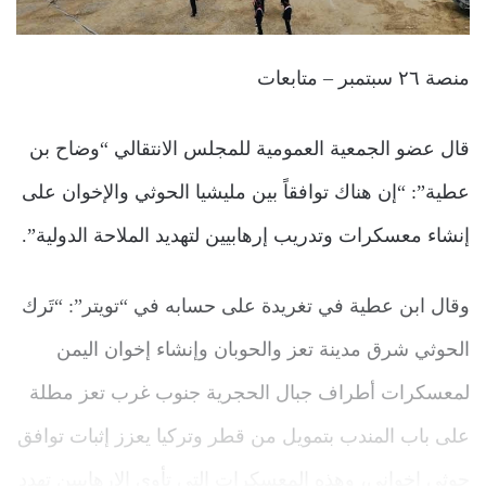
منصة ٢٦ سبتمبر – متابعات
قال عضو الجمعية العمومية للمجلس الانتقالي “وضاح بن
عطية”: “إن هناك توافقاً بين مليشيا الحوثي والإخوان على
إنشاء معسكرات وتدريب إرهابيين لتهديد الملاحة الدولية”.
وقال ابن عطية في تغريدة على حسابه في “تويتر”: “‏تَرك
الحوثي شرق مدينة تعز والحوبان وإنشاء إخوان اليمن
لمعسكرات أطراف جبال الحجرية جنوب غرب تعز مطلة
على باب المندب بتمويل من قطر وتركيا يعزز إثبات توافق
حوثي إخواني، وهذه المعسكرات التي تأوي الإرهابيين تهدد