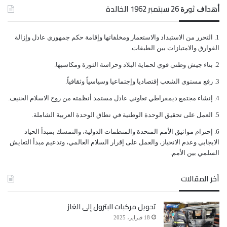
ﺃﻫﺪﺍﻑ ﺛﻮﺭﺓ 26 ﺳﺒﺘﻤﺒﺮ 1962 الخالدة
ﺍﻟﺘﺤﺮﺭ ﻣﻦ ﺍﻻﺳﺘﺒﺪﺍﺩ ﻭﺍﻻﺳﺘﻌﻤﺎﺭ ﻭﻣﺨﻠﻔﺎﺗﻬﺎ ﻭﺇﻗﺎﻣﺔ ﺣﻜﻢ ﺟﻤﻬﻮﺭﻱ ﻋﺎﺩﻝ ﻭﺇﺯﺍﻟﺔ
ﺍﻟﻔﻮﺍﺭﻕ ﻭﺍﻻﻣﺘﻴﺎﺯﺍﺕ ﺑﻴﻦ ﺍﻟﻄﺒﻘﺎﺕ.
ﺑﻨﺎﺀ ﺟﻴﺶ ﻭﻃﻨﻲ ﻗﻮﻱ ﻟﺤﻤﺎﻳﺔ ﺍﻟﺒﻼﺩ ﻭﺣﺮﺍﺳﺔ ﺍﻟﺜﻮﺭﺓ ﻭﻣﻜﺎﺳﺒﻬﺎ.
ﺭﻓﻊ ﻣﺴﺘﻮﻯ ﺍﻟﺸﻌﺐ ﺇﻗﺘﺼﺎﺩﻳﺎ ﻭﺇﺟﺘﻤﺎﻋﻴﺎ ﻭﺳﻴﺎﺳﻴﺎً ﻭﺛﻘﺎﻓﻴﺎً.
ﺇﻧﺸﺎﺀ ﻣﺠﺘﻤﻊ ﺩﻳﻤﻘﺮﺍﻃﻲ ﺗﻌﺎﻭﻧﻲ ﻋﺎﺩﻝ ﻣﺴﺘﻤﺪ ﺃﻧﻈﻤﺘﻪ ﻣﻦ ﺭﻭﺡ ﺍﻻﺳﻼﻡ ﺍﻟﺤﻨﻴﻒ.
ﺍﻟﻌﻤﻞ ﻋﻠﻰ ﺗﺤﻘﻴﻖ ﺍﻟﻮﺣﺪﺓ ﺍﻟﻮﻃﻨﻴﺔ ﻓﻲ ﻧﻄﺎﻕ ﺍﻟﻮﺣﺪﺓ ﺍﻟﻌﺮﺑﻴﺔ ﺍﻟﺸﺎﻣﻠﺔ.
ﺇﺣﺘﺮﺍﻡ ﻣﻮﺍﺛﻴﻖ الأﻣﻢ ﺍﻟﻤﺘﺤﺪﺓ ﻭﺍﻟﻤﻨﻈﻤﺎﺕ ﺍﻟﺪﻭﻟﻴﺔ، ﻭﺍﻟﺘﻤﺴﻚ ﺑﻤﺒﺪﺃ ﺍﻟﺤﻴﺎﺩ
ﺍﻻﻳﺠﺎﺑﻲ ﻭﻋﺪﻡ ﺍﻻﻧﺤﻴﺎﺯ، ﻭﺍﻟﻌﻤﻞ ﻋﻠﻰ ﺇﻗﺮﺍﺭ ﺍﻟﺴﻼﻡ ﺍﻟﻌﺎﻟﻤﻲ، ﻭﺗﺪﻋﻴﻢ ﻣﺒﺪﺃ ﺍﻟﺘﻌﺎﻳﺶ
ﺍﻟﺴﻠﻤﻲ ﺑﻴﻦ ﺍﻷﻣﻢ.
أخر المقالات
تحويل مركبات البترول إلى الغاز
18 فبراير، 2025