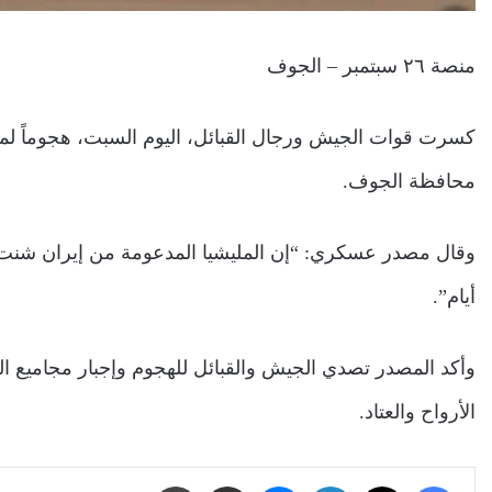
منصة ٢٦ سبتمبر – الجوف
كسرت قوات الجيش ورجال القبائل، اليوم السبت، هجوماً لم
محافظة الجوف.
وقال مصدر عسكري: “إن المليشيا المدعومة من إيران شنت ه
أيام”.
وأكد المصدر تصدي الجيش والقبائل للهجوم وإجبار مجاميع ال
الأرواح والعتاد.
فيسبوك
‫X
لينكدإن
ماسنجر
مشاركة عبر البريد
طباعة