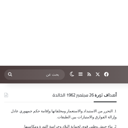
‫X
فيسبوك
ملخص الموقع RSS
إضافة عمود جانبي
الوضع المظلم
بحث
عن
ﺃﻫﺪﺍﻑ ﺛﻮﺭﺓ 26 ﺳﺒﺘﻤﺒﺮ 1962 الخالدة
ﺍﻟﺘﺤﺮﺭ ﻣﻦ ﺍﻻﺳﺘﺒﺪﺍﺩ ﻭﺍﻻﺳﺘﻌﻤﺎﺭ ﻭﻣﺨﻠﻔﺎﺗﻬﺎ ﻭﺇﻗﺎﻣﺔ ﺣﻜﻢ ﺟﻤﻬﻮﺭﻱ ﻋﺎﺩﻝ
ﻭﺇﺯﺍﻟﺔ ﺍﻟﻔﻮﺍﺭﻕ ﻭﺍﻻﻣﺘﻴﺎﺯﺍﺕ ﺑﻴﻦ ﺍﻟﻄﺒﻘﺎﺕ.
ﺑﻨﺎﺀ ﺟﻴﺶ ﻭﻃﻨﻲ ﻗﻮﻱ ﻟﺤﻤﺎﻳﺔ ﺍﻟﺒﻼﺩ ﻭﺣﺮﺍﺳﺔ ﺍﻟﺜﻮﺭﺓ ﻭﻣﻜﺎﺳﺒﻬﺎ.