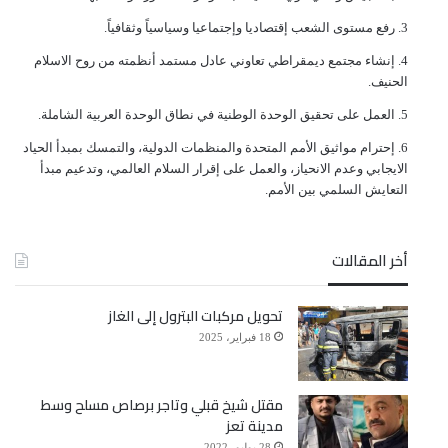
ﺭﻓﻊ ﻣﺴﺘﻮﻯ ﺍﻟﺸﻌﺐ ﺇﻗﺘﺼﺎﺩﻳﺎ ﻭﺇﺟﺘﻤﺎﻋﻴﺎ ﻭﺳﻴﺎﺳﻴﺎً ﻭﺛﻘﺎﻓﻴﺎً.
ﺇﻧﺸﺎﺀ ﻣﺠﺘﻤﻊ ﺩﻳﻤﻘﺮﺍﻃﻲ ﺗﻌﺎﻭﻧﻲ ﻋﺎﺩﻝ ﻣﺴﺘﻤﺪ ﺃﻧﻈﻤﺘﻪ ﻣﻦ ﺭﻭﺡ ﺍﻻﺳﻼﻡ
ﺍﻟﺤﻨﻴﻒ.
ﺍﻟﻌﻤﻞ ﻋﻠﻰ ﺗﺤﻘﻴﻖ ﺍﻟﻮﺣﺪﺓ ﺍﻟﻮﻃﻨﻴﺔ ﻓﻲ ﻧﻄﺎﻕ ﺍﻟﻮﺣﺪﺓ ﺍﻟﻌﺮﺑﻴﺔ ﺍﻟﺸﺎﻣﻠﺔ.
ﺇﺣﺘﺮﺍﻡ ﻣﻮﺍﺛﻴﻖ الأﻣﻢ ﺍﻟﻤﺘﺤﺪﺓ ﻭﺍﻟﻤﻨﻈﻤﺎﺕ ﺍﻟﺪﻭﻟﻴﺔ، ﻭﺍﻟﺘﻤﺴﻚ ﺑﻤﺒﺪﺃ ﺍﻟﺤﻴﺎﺩ
ﺍﻻﻳﺠﺎﺑﻲ ﻭﻋﺪﻡ ﺍﻻﻧﺤﻴﺎﺯ، ﻭﺍﻟﻌﻤﻞ ﻋﻠﻰ ﺇﻗﺮﺍﺭ ﺍﻟﺴﻼﻡ ﺍﻟﻌﺎﻟﻤﻲ، ﻭﺗﺪﻋﻴﻢ ﻣﺒﺪﺃ
ﺍﻟﺘﻌﺎﻳﺶ ﺍﻟﺴﻠﻤﻲ ﺑﻴﻦ ﺍﻷﻣﻢ.
أخر المقالات
تحويل مركبات البترول إلى الغاز
18 فبراير، 2025
مقتل شيخ قبلي وتاجر برصاص مسلح وسط
مدينة تعز
28 يوليو، 2022