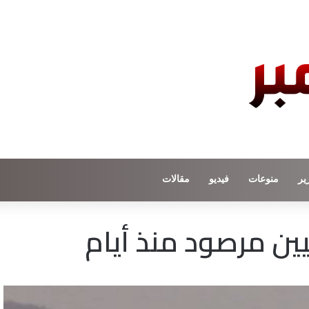
ير
منوعات
فيديو
مقالات
ين مرصود منذ أيام