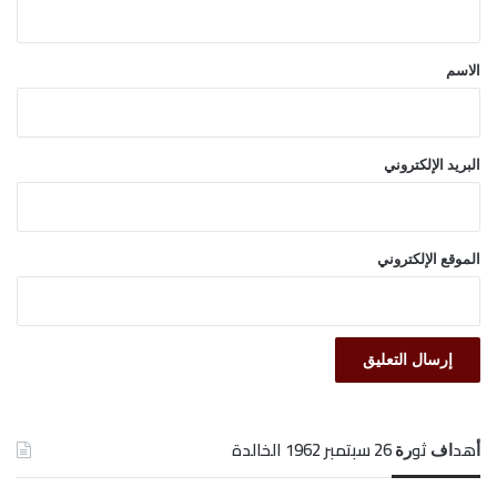
ق
*
الاسم
البريد الإلكتروني
الموقع الإلكتروني
ﺃﻫﺪﺍﻑ ﺛﻮﺭﺓ 26 ﺳﺒﺘﻤﺒﺮ 1962 الخالدة