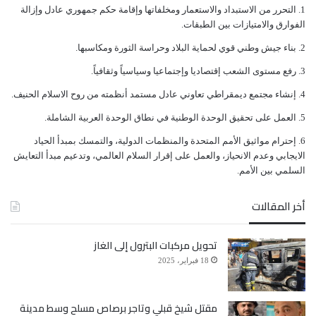
ﺍﻟﺘﺤﺮﺭ ﻣﻦ ﺍﻻﺳﺘﺒﺪﺍﺩ ﻭﺍﻻﺳﺘﻌﻤﺎﺭ ﻭﻣﺨﻠﻔﺎﺗﻬﺎ ﻭﺇﻗﺎﻣﺔ ﺣﻜﻢ ﺟﻤﻬﻮﺭﻱ ﻋﺎﺩﻝ ﻭﺇﺯﺍﻟﺔ
ﺍﻟﻔﻮﺍﺭﻕ ﻭﺍﻻﻣﺘﻴﺎﺯﺍﺕ ﺑﻴﻦ ﺍﻟﻄﺒﻘﺎﺕ.
ﺑﻨﺎﺀ ﺟﻴﺶ ﻭﻃﻨﻲ ﻗﻮﻱ ﻟﺤﻤﺎﻳﺔ ﺍﻟﺒﻼﺩ ﻭﺣﺮﺍﺳﺔ ﺍﻟﺜﻮﺭﺓ ﻭﻣﻜﺎﺳﺒﻬﺎ.
ﺭﻓﻊ ﻣﺴﺘﻮﻯ ﺍﻟﺸﻌﺐ ﺇﻗﺘﺼﺎﺩﻳﺎ ﻭﺇﺟﺘﻤﺎﻋﻴﺎ ﻭﺳﻴﺎﺳﻴﺎً ﻭﺛﻘﺎﻓﻴﺎً.
ﺇﻧﺸﺎﺀ ﻣﺠﺘﻤﻊ ﺩﻳﻤﻘﺮﺍﻃﻲ ﺗﻌﺎﻭﻧﻲ ﻋﺎﺩﻝ ﻣﺴﺘﻤﺪ ﺃﻧﻈﻤﺘﻪ ﻣﻦ ﺭﻭﺡ ﺍﻻﺳﻼﻡ ﺍﻟﺤﻨﻴﻒ.
ﺍﻟﻌﻤﻞ ﻋﻠﻰ ﺗﺤﻘﻴﻖ ﺍﻟﻮﺣﺪﺓ ﺍﻟﻮﻃﻨﻴﺔ ﻓﻲ ﻧﻄﺎﻕ ﺍﻟﻮﺣﺪﺓ ﺍﻟﻌﺮﺑﻴﺔ ﺍﻟﺸﺎﻣﻠﺔ.
ﺇﺣﺘﺮﺍﻡ ﻣﻮﺍﺛﻴﻖ الأﻣﻢ ﺍﻟﻤﺘﺤﺪﺓ ﻭﺍﻟﻤﻨﻈﻤﺎﺕ ﺍﻟﺪﻭﻟﻴﺔ، ﻭﺍﻟﺘﻤﺴﻚ ﺑﻤﺒﺪﺃ ﺍﻟﺤﻴﺎﺩ
ﺍﻻﻳﺠﺎﺑﻲ ﻭﻋﺪﻡ ﺍﻻﻧﺤﻴﺎﺯ، ﻭﺍﻟﻌﻤﻞ ﻋﻠﻰ ﺇﻗﺮﺍﺭ ﺍﻟﺴﻼﻡ ﺍﻟﻌﺎﻟﻤﻲ، ﻭﺗﺪﻋﻴﻢ ﻣﺒﺪﺃ ﺍﻟﺘﻌﺎﻳﺶ
ﺍﻟﺴﻠﻤﻲ ﺑﻴﻦ ﺍﻷﻣﻢ.
أخر المقالات
تحويل مركبات البترول إلى الغاز
18 فبراير، 2025
مقتل شيخ قبلي وتاجر برصاص مسلح وسط مدينة