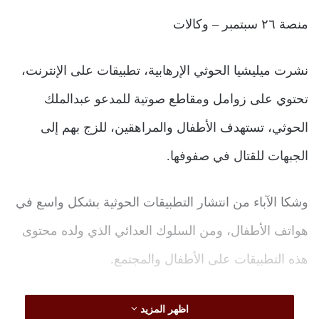
منصة ٢٦ سبتمبر – وكالات
نشرت ميليشيا الحوثي الإرهابية، تطبيقات على الإنترنت،
تحتوي على زوامل ومقاطع صوتية للمدعو عبدالملك
الحوثي، تستهدف الأطفال والمراهقين، للزج بهم إلى
الجبهات للقتال في صفوفها.
وشكا الآباء من انتشار التطبيقات الحوثية بشكل واسع في
هواتف الأطفال، ومن السلوك العدائي الذي ولده محتوى
هذه التطبيقات على الأطفال والمجتمع.
وقال أخصائيون اجتماعيون: “إن الميليشيا تستهدف شريحة
اظهر المزيد