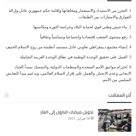
ﺍﻟﺘﺤﺮﺭ ﻣﻦ ﺍﻻﺳﺘﺒﺪﺍﺩ ﻭﺍﻻﺳﺘﻌﻤﺎﺭ ﻭﻣﺨﻠﻔﺎﺗﻬﺎ ﻭﺇﻗﺎﻣﺔ ﺣﻜﻢ ﺟﻤﻬﻮﺭﻱ ﻋﺎﺩﻝ ﻭﺇﺯﺍﻟﺔ
ﺍﻟﻔﻮﺍﺭﻕ ﻭﺍﻻﻣﺘﻴﺎﺯﺍﺕ ﺑﻴﻦ ﺍﻟﻄﺒﻘﺎﺕ.
ﺑﻨﺎﺀ ﺟﻴﺶ ﻭﻃﻨﻲ ﻗﻮﻱ ﻟﺤﻤﺎﻳﺔ ﺍﻟﺒﻼﺩ ﻭﺣﺮﺍﺳﺔ ﺍﻟﺜﻮﺭﺓ ﻭﻣﻜﺎﺳﺒﻬﺎ.
ﺭﻓﻊ ﻣﺴﺘﻮﻯ ﺍﻟﺸﻌﺐ ﺇﻗﺘﺼﺎﺩﻳﺎ ﻭﺇﺟﺘﻤﺎﻋﻴﺎ ﻭﺳﻴﺎﺳﻴﺎً ﻭﺛﻘﺎﻓﻴﺎً.
ﺇﻧﺸﺎﺀ ﻣﺠﺘﻤﻊ ﺩﻳﻤﻘﺮﺍﻃﻲ ﺗﻌﺎﻭﻧﻲ ﻋﺎﺩﻝ ﻣﺴﺘﻤﺪ ﺃﻧﻈﻤﺘﻪ ﻣﻦ ﺭﻭﺡ ﺍﻻﺳﻼﻡ ﺍﻟﺤﻨﻴﻒ.
ﺍﻟﻌﻤﻞ ﻋﻠﻰ ﺗﺤﻘﻴﻖ ﺍﻟﻮﺣﺪﺓ ﺍﻟﻮﻃﻨﻴﺔ ﻓﻲ ﻧﻄﺎﻕ ﺍﻟﻮﺣﺪﺓ ﺍﻟﻌﺮﺑﻴﺔ ﺍﻟﺸﺎﻣﻠﺔ.
ﺇﺣﺘﺮﺍﻡ ﻣﻮﺍﺛﻴﻖ الأﻣﻢ ﺍﻟﻤﺘﺤﺪﺓ ﻭﺍﻟﻤﻨﻈﻤﺎﺕ ﺍﻟﺪﻭﻟﻴﺔ، ﻭﺍﻟﺘﻤﺴﻚ ﺑﻤﺒﺪﺃ ﺍﻟﺤﻴﺎﺩ
ﺍﻻﻳﺠﺎﺑﻲ ﻭﻋﺪﻡ ﺍﻻﻧﺤﻴﺎﺯ، ﻭﺍﻟﻌﻤﻞ ﻋﻠﻰ ﺇﻗﺮﺍﺭ ﺍﻟﺴﻼﻡ ﺍﻟﻌﺎﻟﻤﻲ، ﻭﺗﺪﻋﻴﻢ ﻣﺒﺪﺃ ﺍﻟﺘﻌﺎﻳﺶ
ﺍﻟﺴﻠﻤﻲ ﺑﻴﻦ ﺍﻷﻣﻢ.
أخر المقالات
تحويل مركبات البترول إلى الغاز
18 فبراير، 2025