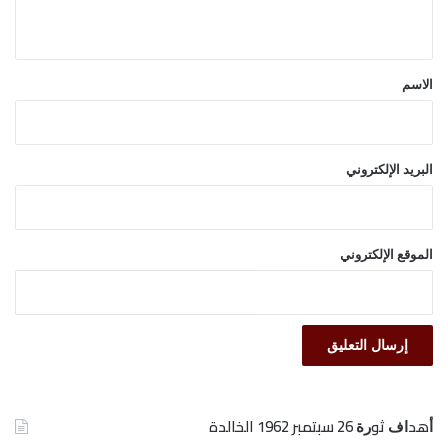
ي
ق
*
الاسم
البريد الإلكتروني
الموقع الإلكتروني
ﺃﻫﺪﺍﻑ ﺛﻮﺭﺓ 26 ﺳﺒﺘﻤﺒﺮ 1962 الخالدة