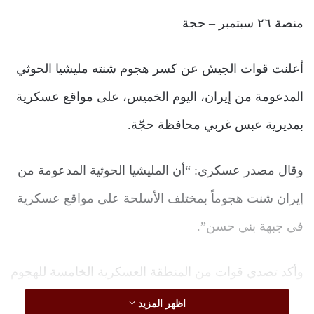
منصة ٢٦ سبتمبر – حجة
أعلنت قوات الجيش عن كسر هجوم شنته مليشيا الحوثي
المدعومة من إيران، اليوم الخميس، على مواقع عسكرية
بمديرية عبس غربي محافظة حجّة.
وقال مصدر عسكري: “أن المليشيا الحوثية المدعومة من
إيران شنت هجوماً بمختلف الأسلحة على مواقع عسكرية
في جبهة بني حسن”.
وأكد تصدي قوات من المنطقة العسكرية الخامسة للهجوم
الحوثي وإجبار المهاجمين على التقهقر والفرار بعد تكبّدهم
اظهر المزيد