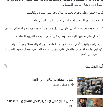
ﺍﻟﻔﻮﺍﺭﻕ ﻭﺍﻻﻣﺘﻴﺎﺯﺍﺕ ﺑﻴﻦ ﺍﻟﻄﺒﻘﺎﺕ.
ﺑﻨﺎﺀ ﺟﻴﺶ ﻭﻃﻨﻲ ﻗﻮﻱ ﻟﺤﻤﺎﻳﺔ ﺍﻟﺒﻼﺩ ﻭﺣﺮﺍﺳﺔ ﺍﻟﺜﻮﺭﺓ ﻭﻣﻜﺎﺳﺒﻬﺎ.
ﺭﻓﻊ ﻣﺴﺘﻮﻯ ﺍﻟﺸﻌﺐ ﺇﻗﺘﺼﺎﺩﻳﺎ ﻭﺇﺟﺘﻤﺎﻋﻴﺎ ﻭﺳﻴﺎﺳﻴﺎً ﻭﺛﻘﺎﻓﻴﺎً.
ﺇﻧﺸﺎﺀ ﻣﺠﺘﻤﻊ ﺩﻳﻤﻘﺮﺍﻃﻲ ﺗﻌﺎﻭﻧﻲ ﻋﺎﺩﻝ ﻣﺴﺘﻤﺪ ﺃﻧﻈﻤﺘﻪ ﻣﻦ ﺭﻭﺡ ﺍﻻﺳﻼﻡ ﺍﻟﺤﻨﻴﻒ.
ﺍﻟﻌﻤﻞ ﻋﻠﻰ ﺗﺤﻘﻴﻖ ﺍﻟﻮﺣﺪﺓ ﺍﻟﻮﻃﻨﻴﺔ ﻓﻲ ﻧﻄﺎﻕ ﺍﻟﻮﺣﺪﺓ ﺍﻟﻌﺮﺑﻴﺔ ﺍﻟﺸﺎﻣﻠﺔ.
ﺇﺣﺘﺮﺍﻡ ﻣﻮﺍﺛﻴﻖ الأﻣﻢ ﺍﻟﻤﺘﺤﺪﺓ ﻭﺍﻟﻤﻨﻈﻤﺎﺕ ﺍﻟﺪﻭﻟﻴﺔ، ﻭﺍﻟﺘﻤﺴﻚ ﺑﻤﺒﺪﺃ ﺍﻟﺤﻴﺎﺩ
ﺍﻻﻳﺠﺎﺑﻲ ﻭﻋﺪﻡ ﺍﻻﻧﺤﻴﺎﺯ، ﻭﺍﻟﻌﻤﻞ ﻋﻠﻰ ﺇﻗﺮﺍﺭ ﺍﻟﺴﻼﻡ ﺍﻟﻌﺎﻟﻤﻲ، ﻭﺗﺪﻋﻴﻢ ﻣﺒﺪﺃ ﺍﻟﺘﻌﺎﻳﺶ
ﺍﻟﺴﻠﻤﻲ ﺑﻴﻦ ﺍﻷﻣﻢ.
أخر المقالات
تحويل مركبات البترول إلى الغاز
18 فبراير، 2025
مقتل شيخ قبلي وتاجر برصاص مسلح وسط مدينة
تعز