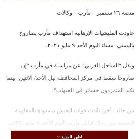
منصة ٢٦ سبتمبر – مأرب – وكالات
عاودت المليشيات الإرهابية استهداف مأرب بصاروخ
باليستي، مساء اليوم الأحد ٩ مايو ٢٠٢١.
ونقل “الساحل الغربي” عن مراسلة في مأرب “إن
صاروخا سقط في مركز المحافظة ليل الأحد/ الاثنين، بينما
تكبد المتمردون خسائر في الجبهات”.
من جانب أخر، نفّذت قوات الجيش مسنودة بالمقاومة
الشعبية من رجال قبائل مأرب اليوم الأحد، 9 مايو 2021م،
كميناً محكماً استهدف مجاميع حوثية بجبهة المشجح غربي
اظهر المزيد