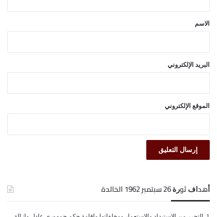
ق
*
الاسم
البريد الإلكتروني
الموقع الإلكتروني
ﺃﻫﺪﺍﻑ ﺛﻮﺭﺓ 26 ﺳﺒﺘﻤﺒﺮ 1962 الخالدة
ﺍﻟﺘﺤﺮﺭ ﻣﻦ ﺍﻻﺳﺘﺒﺪﺍﺩ ﻭﺍﻻﺳﺘﻌﻤﺎﺭ ﻭﻣﺨﻠﻔﺎﺗﻬﺎ ﻭﺇﻗﺎﻣﺔ ﺣﻜﻢ ﺟﻤﻬﻮﺭﻱ ﻋﺎﺩﻝ ﻭﺇﺯﺍﻟﺔ