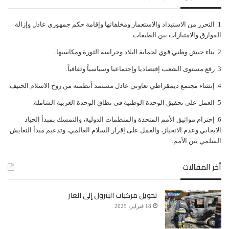
ﺍﻟﺘﺤﺮﺭ ﻣﻦ ﺍﻻﺳﺘﺒﺪﺍﺩ ﻭﺍﻻﺳﺘﻌﻤﺎﺭ ﻭﻣﺨﻠﻔﺎﺗﻬﺎ ﻭﺇﻗﺎﻣﺔ ﺣﻜﻢ ﺟﻤﻬﻮﺭﻱ ﻋﺎﺩﻝ ﻭﺇﺯﺍﻟﺔ
ﺍﻟﻔﻮﺍﺭﻕ ﻭﺍﻻﻣﺘﻴﺎﺯﺍﺕ ﺑﻴﻦ ﺍﻟﻄﺒﻘﺎﺕ.
ﺑﻨﺎﺀ ﺟﻴﺶ ﻭﻃﻨﻲ ﻗﻮﻱ ﻟﺤﻤﺎﻳﺔ ﺍﻟﺒﻼﺩ ﻭﺣﺮﺍﺳﺔ ﺍﻟﺜﻮﺭﺓ ﻭﻣﻜﺎﺳﺒﻬﺎ.
ﺭﻓﻊ ﻣﺴﺘﻮﻯ ﺍﻟﺸﻌﺐ ﺇﻗﺘﺼﺎﺩﻳﺎ ﻭﺇﺟﺘﻤﺎﻋﻴﺎ ﻭﺳﻴﺎﺳﻴﺎً ﻭﺛﻘﺎﻓﻴﺎً.
ﺇﻧﺸﺎﺀ ﻣﺠﺘﻤﻊ ﺩﻳﻤﻘﺮﺍﻃﻲ ﺗﻌﺎﻭﻧﻲ ﻋﺎﺩﻝ ﻣﺴﺘﻤﺪ ﺃﻧﻈﻤﺘﻪ ﻣﻦ ﺭﻭﺡ ﺍﻻﺳﻼﻡ ﺍﻟﺤﻨﻴﻒ.
ﺍﻟﻌﻤﻞ ﻋﻠﻰ ﺗﺤﻘﻴﻖ ﺍﻟﻮﺣﺪﺓ ﺍﻟﻮﻃﻨﻴﺔ ﻓﻲ ﻧﻄﺎﻕ ﺍﻟﻮﺣﺪﺓ ﺍﻟﻌﺮﺑﻴﺔ ﺍﻟﺸﺎﻣﻠﺔ.
ﺇﺣﺘﺮﺍﻡ ﻣﻮﺍﺛﻴﻖ الأﻣﻢ ﺍﻟﻤﺘﺤﺪﺓ ﻭﺍﻟﻤﻨﻈﻤﺎﺕ ﺍﻟﺪﻭﻟﻴﺔ، ﻭﺍﻟﺘﻤﺴﻚ ﺑﻤﺒﺪﺃ ﺍﻟﺤﻴﺎﺩ
ﺍﻻﻳﺠﺎﺑﻲ ﻭﻋﺪﻡ ﺍﻻﻧﺤﻴﺎﺯ، ﻭﺍﻟﻌﻤﻞ ﻋﻠﻰ ﺇﻗﺮﺍﺭ ﺍﻟﺴﻼﻡ ﺍﻟﻌﺎﻟﻤﻲ، ﻭﺗﺪﻋﻴﻢ ﻣﺒﺪﺃ ﺍﻟﺘﻌﺎﻳﺶ
ﺍﻟﺴﻠﻤﻲ ﺑﻴﻦ ﺍﻷﻣﻢ.
أخر المقالات
تحويل مركبات البترول إلى الغاز
18 فبراير، 2025