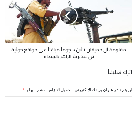
حميقان
تشن
هجوماً
مباغتاً
على
مواقع
حوثية
مقاومة آل حميقان تشن هجوماً مباغتاً على مواقع حوثية
في
في مديرية الزاهر بالبيضاء
مديرية
الزاهر
بالبيضاء
اترك تعليقاً
لن يتم نشر عنوان بريدك الإلكتروني.
الحقول الإلزامية مشار إليها بـ
*
ا
ل
ت
ع