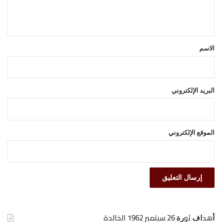
ل
ي
ق
*
الاسم
البريد الإلكتروني
الموقع الإلكتروني
ﺃﻫﺪﺍﻑ ﺛﻮﺭﺓ 26 ﺳﺒﺘﻤﺒﺮ 1962 الخالدة