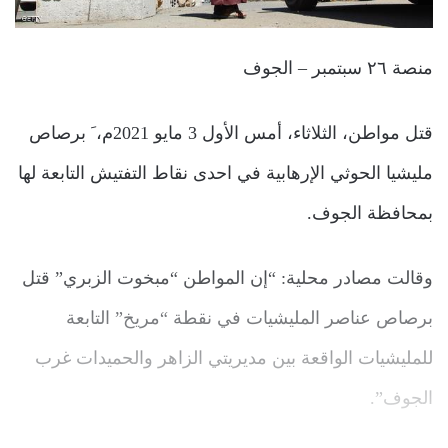
منصة ٢٦ سبتمبر – الجوف
قتل مواطن، الثلاثاء، أمس الأول 3 مايو 2021م، َ برصاص
مليشيا الحوثي الإرهابية في احدى نقاط التفتيش التابعة لها
بمحافظة الجوف.
وقالت مصادر محلية: “إن المواطن “مبخوت الزبري” قتل
برصاص عناصر المليشيات في نقطة “مريخ” التابعة
للمليشيات الواقعة بين مديريتي الزاهر والحميدات غرب
الجوف”.