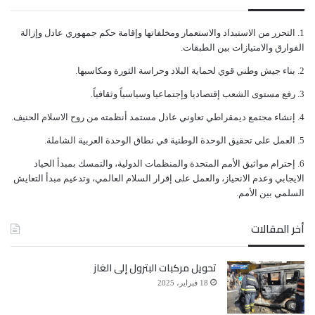
ﺍﻟﺘﺤﺮﺭ ﻣﻦ ﺍﻻﺳﺘﺒﺪﺍﺩ ﻭﺍﻻﺳﺘﻌﻤﺎﺭ ﻭﻣﺨﻠﻔﺎﺗﻬﺎ ﻭﺇﻗﺎﻣﺔ ﺣﻜﻢ ﺟﻤﻬﻮﺭﻱ ﻋﺎﺩﻝ ﻭﺇﺯﺍﻟﺔ
ﺍﻟﻔﻮﺍﺭﻕ ﻭﺍﻻﻣﺘﻴﺎﺯﺍﺕ ﺑﻴﻦ ﺍﻟﻄﺒﻘﺎﺕ.
ﺑﻨﺎﺀ ﺟﻴﺶ ﻭﻃﻨﻲ ﻗﻮﻱ ﻟﺤﻤﺎﻳﺔ ﺍﻟﺒﻼﺩ ﻭﺣﺮﺍﺳﺔ ﺍﻟﺜﻮﺭﺓ ﻭﻣﻜﺎﺳﺒﻬﺎ.
ﺭﻓﻊ ﻣﺴﺘﻮﻯ ﺍﻟﺸﻌﺐ ﺇﻗﺘﺼﺎﺩﻳﺎ ﻭﺇﺟﺘﻤﺎﻋﻴﺎ ﻭﺳﻴﺎﺳﻴﺎً ﻭﺛﻘﺎﻓﻴﺎً.
ﺇﻧﺸﺎﺀ ﻣﺠﺘﻤﻊ ﺩﻳﻤﻘﺮﺍﻃﻲ ﺗﻌﺎﻭﻧﻲ ﻋﺎﺩﻝ ﻣﺴﺘﻤﺪ ﺃﻧﻈﻤﺘﻪ ﻣﻦ ﺭﻭﺡ ﺍﻻﺳﻼﻡ ﺍﻟﺤﻨﻴﻒ.
ﺍﻟﻌﻤﻞ ﻋﻠﻰ ﺗﺤﻘﻴﻖ ﺍﻟﻮﺣﺪﺓ ﺍﻟﻮﻃﻨﻴﺔ ﻓﻲ ﻧﻄﺎﻕ ﺍﻟﻮﺣﺪﺓ ﺍﻟﻌﺮﺑﻴﺔ ﺍﻟﺸﺎﻣﻠﺔ.
ﺇﺣﺘﺮﺍﻡ ﻣﻮﺍﺛﻴﻖ الأﻣﻢ ﺍﻟﻤﺘﺤﺪﺓ ﻭﺍﻟﻤﻨﻈﻤﺎﺕ ﺍﻟﺪﻭﻟﻴﺔ، ﻭﺍﻟﺘﻤﺴﻚ ﺑﻤﺒﺪﺃ ﺍﻟﺤﻴﺎﺩ
ﺍﻻﻳﺠﺎﺑﻲ ﻭﻋﺪﻡ ﺍﻻﻧﺤﻴﺎﺯ، ﻭﺍﻟﻌﻤﻞ ﻋﻠﻰ ﺇﻗﺮﺍﺭ ﺍﻟﺴﻼﻡ ﺍﻟﻌﺎﻟﻤﻲ، ﻭﺗﺪﻋﻴﻢ ﻣﺒﺪﺃ ﺍﻟﺘﻌﺎﻳﺶ
ﺍﻟﺴﻠﻤﻲ ﺑﻴﻦ ﺍﻷﻣﻢ.
أخر المقالات
تحويل مركبات البترول إلى الغاز
18 فبراير، 2025