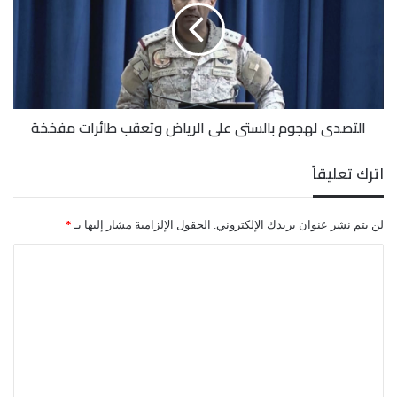
على
الرياض
وتعقب
طائرات
مفخخة
التصدي لهجوم بالستي على الرياض وتعقب طائرات مفخخة
اترك تعليقاً
لن يتم نشر عنوان بريدك الإلكتروني.
الحقول الإلزامية مشار إليها بـ
*
ا
ل
ت
ع
ل
ي