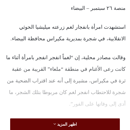
منصة ٢٦ سبتمبر – البيضاء
استشهدت امرأة بانفجار لغم زرعته ميليشيا الحوثي
الانقلابية، في شجرة بمديرية مكيراس محافظة البيضاء.
وقالت مصادر محلية، إن “لغماً انفجر انفجر بامرأة أثناء ما
كانت رعى الأغنام في منطقة “ملعاء” القريبة من عقبة
ثرة في مكيراس، مشيرة إلى أنه عند اقتراب الضحية من
شجرة للاحتطاب انفجر لغم كان مربوطا بتلك الشجر، ما
أدى إلى وفاتها على الفور”.
وزرعت مليشيا الحوثي الإرهابية المئات من الألغام في
اظهر المزيد