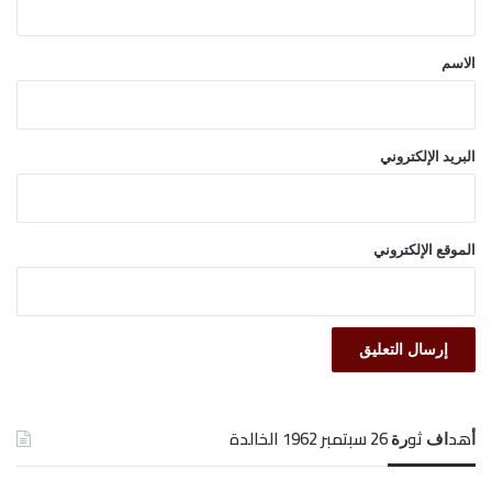
ق
*
الاسم
البريد الإلكتروني
الموقع الإلكتروني
ﺃﻫﺪﺍﻑ ﺛﻮﺭﺓ 26 ﺳﺒﺘﻤﺒﺮ 1962 الخالدة