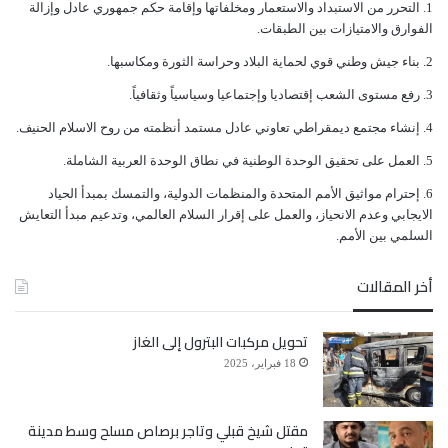
ﺍﻟﺘﺤﺮﺭ ﻣﻦ ﺍﻻﺳﺘﺒﺪﺍﺩ ﻭﺍﻻﺳﺘﻌﻤﺎﺭ ﻭﻣﺨﻠﻔﺎﺗﻬﺎ ﻭﺇﻗﺎﻣﺔ ﺣﻜﻢ ﺟﻤﻬﻮﺭﻱ ﻋﺎﺩﻝ ﻭﺇﺯﺍﻟﺔ
ﺍﻟﻔﻮﺍﺭﻕ ﻭﺍﻻﻣﺘﻴﺎﺯﺍﺕ ﺑﻴﻦ ﺍﻟﻄﺒﻘﺎﺕ.
ﺑﻨﺎﺀ ﺟﻴﺶ ﻭﻃﻨﻲ ﻗﻮﻱ ﻟﺤﻤﺎﻳﺔ ﺍﻟﺒﻼﺩ ﻭﺣﺮﺍﺳﺔ ﺍﻟﺜﻮﺭﺓ ﻭﻣﻜﺎﺳﺒﻬﺎ.
ﺭﻓﻊ ﻣﺴﺘﻮﻯ ﺍﻟﺸﻌﺐ ﺇﻗﺘﺼﺎﺩﻳﺎ ﻭﺇﺟﺘﻤﺎﻋﻴﺎ ﻭﺳﻴﺎﺳﻴﺎً ﻭﺛﻘﺎﻓﻴﺎً.
ﺇﻧﺸﺎﺀ ﻣﺠﺘﻤﻊ ﺩﻳﻤﻘﺮﺍﻃﻲ ﺗﻌﺎﻭﻧﻲ ﻋﺎﺩﻝ ﻣﺴﺘﻤﺪ ﺃﻧﻈﻤﺘﻪ ﻣﻦ ﺭﻭﺡ ﺍﻻﺳﻼﻡ ﺍﻟﺤﻨﻴﻒ.
ﺍﻟﻌﻤﻞ ﻋﻠﻰ ﺗﺤﻘﻴﻖ ﺍﻟﻮﺣﺪﺓ ﺍﻟﻮﻃﻨﻴﺔ ﻓﻲ ﻧﻄﺎﻕ ﺍﻟﻮﺣﺪﺓ ﺍﻟﻌﺮﺑﻴﺔ ﺍﻟﺸﺎﻣﻠﺔ.
ﺇﺣﺘﺮﺍﻡ ﻣﻮﺍﺛﻴﻖ الأﻣﻢ ﺍﻟﻤﺘﺤﺪﺓ ﻭﺍﻟﻤﻨﻈﻤﺎﺕ ﺍﻟﺪﻭﻟﻴﺔ، ﻭﺍﻟﺘﻤﺴﻚ ﺑﻤﺒﺪﺃ ﺍﻟﺤﻴﺎﺩ
ﺍﻻﻳﺠﺎﺑﻲ ﻭﻋﺪﻡ ﺍﻻﻧﺤﻴﺎﺯ، ﻭﺍﻟﻌﻤﻞ ﻋﻠﻰ ﺇﻗﺮﺍﺭ ﺍﻟﺴﻼﻡ ﺍﻟﻌﺎﻟﻤﻲ، ﻭﺗﺪﻋﻴﻢ ﻣﺒﺪﺃ ﺍﻟﺘﻌﺎﻳﺶ
ﺍﻟﺴﻠﻤﻲ ﺑﻴﻦ ﺍﻷﻣﻢ.
أخر المقالات
تحويل مركبات البترول إلى الغاز
18 فبراير، 2025
مقتل شيخ قبلي وتاجر برصاص مسلح وسط مدينة