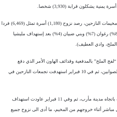
واشار الى التقرير الاخير الصادرة عن الوحدة التنفيذية لإدارة مخيمات النازحين، رصد نزوح (1,180) أسرة تمثل (6,469) فردا
للمرة الثانية خلال الفترة 6-15 فبراير من مديريات صرواح (89%) رغوان (7%) وبني ضبيان (4%) بعد إستهداف مليشيا
الملح، وادي العطيف).
ر بشكل مباشر مخيم “لفج الملح” بالمدفعية وقذائف الهاون الأمر الذي دفع
النازحين البالغ عددهم (47) أسرة لمغادرة المخيم باتجاه ذنه الصوابين، ثم في 10 فبراير استهدفت تجمعات النازحين في
وأوضح أن ذاك الاستهداف العدواني دفع نازحين الى المغادرة باتجاه مدينة مأرب، ثم وفي 11 فبراير عاودت استهداف
مباشر أثناء خروجهم من المخيم، ما أدى الى نزوح جميع