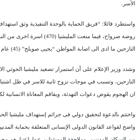
الأسر.
روضة صرواح، فيما منعت الملي
النازحين ما ادى الى اصابة المواطن “يحيى صويلح” (45) عام والنازح “جمهوري حسن” (63) عام”.
وشدد وزير الإعلام على أن استمرار تصعيد مليشيا الحوثي ا
النازحين، وتسبب في موجات نزوح ثانية للاسر في ظل اشتباكا
ان الهجوم يقوض دعوات التهدئة، ويفاقم المعاناة الانسانية لكا
واختتم بالدعوة لتحقيق دولي فى جرائم إستهداف مليشيا الح
واضح لقواعد القانون الدولى الإنسانى المتعلقة بحماية المدن
بين السكان المدنيين، وملاحقة المسئولين عنها باعتبارهم م