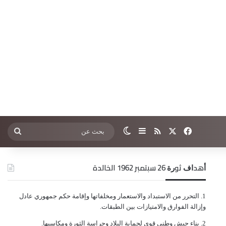
‫X
فيسبوك
ملخص الموقع RSS
إضافة عمود جانبي
الوضع المظلم
بحث
عن
ﺃﻫﺪﺍﻑ ﺛﻮﺭﺓ 26 ﺳﺒﺘﻤﺒﺮ 1962 الخالدة
ﺍﻟﺘﺤﺮﺭ ﻣﻦ ﺍﻻﺳﺘﺒﺪﺍﺩ ﻭﺍﻻﺳﺘﻌﻤﺎﺭ ﻭﻣﺨﻠﻔﺎﺗﻬﺎ ﻭﺇﻗﺎﻣﺔ ﺣﻜﻢ ﺟﻤﻬﻮﺭﻱ ﻋﺎﺩﻝ
ﻭﺇﺯﺍﻟﺔ ﺍﻟﻔﻮﺍﺭﻕ ﻭﺍﻻﻣﺘﻴﺎﺯﺍﺕ ﺑﻴﻦ ﺍﻟﻄﺒﻘﺎﺕ.
ﺑﻨﺎﺀ ﺟﻴﺶ ﻭﻃﻨﻲ ﻗﻮﻱ ﻟﺤﻤﺎﻳﺔ ﺍﻟﺒﻼﺩ ﻭﺣﺮﺍﺳﺔ ﺍﻟﺜﻮﺭﺓ ﻭﻣﻜﺎﺳﺒﻬﺎ.