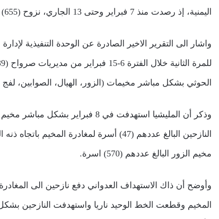
اليمنية، إذ رصدت منذ 7 فبراير وحتى 13 الجاري، نزوح (655) أسرة يمنية يشكلون قرابة (3,930) شخصا.
الحوثي بشكل مباشر مخيمات (الزور، الهيال، الصوابين، لفج 
وذكر أن المليشيا استهدفت في 8 فبراي
مخيم الزور البالغ عددهم (570) اسرة. ‏
المخيم وقطعت الخط الوحيد ناريا واستهدفت النازحين بشكل 