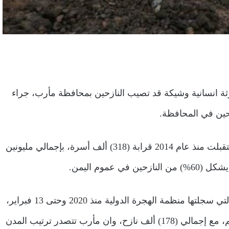
ارثة انسانية وشيكة قد تصيب النازحين بمحافظة مأرب، جراء
زحين في المحافظة.
وقال الإيراني إن محافظة مأرب تضم أكثر من 90 مخيم واستقبلت منذ عام 2014 قرابة (318) ألف أسرة، بإجمالي مليونين
ونوّه في سلسلة تغريدات على تويتر رصدتها إلى أن الأرقام التي سجلتها منظمة الهجرة الدولية منذ 2020 وحتى 13 فبراير،
جعلت اليمن رابع بلد لجهة النزوح الداخلي على مستوى العالم، مع إجمالي (178) ألف نازح، وان مأرب تتصدر ترتيب المدن