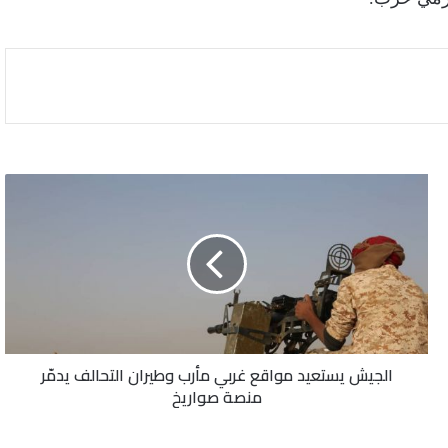
الجيش
يستعيد
مواقع
غربي
مأرب
وطيران
التحالف
يدمّر
منصة
الجيش يستعيد مواقع غربي مأرب وطيران التحالف يدمّر
صواريخ
منصة صواريخ