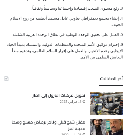
ﺭﻓﻊ ﻣﺴﺘﻮﻯ ﺍﻟﺸﻌﺐ ﺇﻗﺘﺼﺎﺩﻳﺎ ﻭﺇﺟﺘﻤﺎﻋﻴﺎ ﻭﺳﻴﺎﺳﻴﺎً ﻭﺛﻘﺎﻓﻴﺎً.
ﺇﻧﺸﺎﺀ ﻣﺠﺘﻤﻊ ﺩﻳﻤﻘﺮﺍﻃﻲ ﺗﻌﺎﻭﻧﻲ ﻋﺎﺩﻝ ﻣﺴﺘﻤﺪ ﺃﻧﻈﻤﺘﻪ ﻣﻦ ﺭﻭﺡ ﺍﻻﺳﻼﻡ
ﺍﻟﺤﻨﻴﻒ.
ﺍﻟﻌﻤﻞ ﻋﻠﻰ ﺗﺤﻘﻴﻖ ﺍﻟﻮﺣﺪﺓ ﺍﻟﻮﻃﻨﻴﺔ ﻓﻲ ﻧﻄﺎﻕ ﺍﻟﻮﺣﺪﺓ ﺍﻟﻌﺮﺑﻴﺔ ﺍﻟﺸﺎﻣﻠﺔ.
ﺇﺣﺘﺮﺍﻡ ﻣﻮﺍﺛﻴﻖ الأﻣﻢ ﺍﻟﻤﺘﺤﺪﺓ ﻭﺍﻟﻤﻨﻈﻤﺎﺕ ﺍﻟﺪﻭﻟﻴﺔ، ﻭﺍﻟﺘﻤﺴﻚ ﺑﻤﺒﺪﺃ ﺍﻟﺤﻴﺎﺩ
ﺍﻻﻳﺠﺎﺑﻲ ﻭﻋﺪﻡ ﺍﻻﻧﺤﻴﺎﺯ، ﻭﺍﻟﻌﻤﻞ ﻋﻠﻰ ﺇﻗﺮﺍﺭ ﺍﻟﺴﻼﻡ ﺍﻟﻌﺎﻟﻤﻲ، ﻭﺗﺪﻋﻴﻢ ﻣﺒﺪﺃ
ﺍﻟﺘﻌﺎﻳﺶ ﺍﻟﺴﻠﻤﻲ ﺑﻴﻦ ﺍﻷﻣﻢ.
أخر المقالات
تحويل مركبات البترول إلى الغاز
18 فبراير، 2025
مقتل شيخ قبلي وتاجر برصاص مسلح وسط
مدينة تعز
28 يوليو، 2022