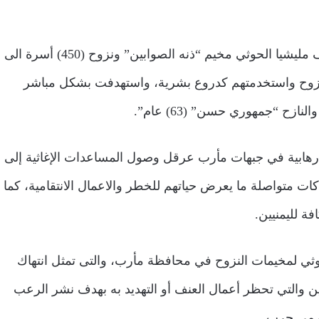
واستطرد قائلا: “فريق الحماية بالوحدة التنفيذية وثق استهداف مليشيا الحوثي مخيم “ذنه الصوابين” ونزوح (450) أسرة الى
شيا (470) اسرة اخرى من النزوح واستخدمتهم كدروع بشرية، واستهدفت بشكل مباشر
لارهابية في جبهات مأرب عرقل وصول المساعدات الإغاثية إلى
ت متواصلة ما يعرض حياتهم للخطر والاعمال الانتقامية، كما
فة لليمنيين.
وثي لمخيمات النزوح في محافظة مأرب، والتى تمثل انتهاك
يين والتي تحظر أعمال العنف أو التهديد به بهدف نشر الرعب
جرمي حرب.