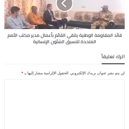
القائم
بأعمال
كما أدى الحريق لوقوع أضرار في المحال التجارية
مدير
مكتب
والمنشآت والممتلكات والمنازل المجاورة للمحطة إلى
الأمم
قائد المقاومة الوطنية يلتقي القائم بأعمال مدير مكتب الأمم
المتحدة
جانب تضرر السيارات المتواجدة في موقع الحادث.
المتحدة لتنسيق الشئون الإنسانية
لتنسيق
الشئون
الإنسانية
اترك تعليقاً
لن يتم نشر عنوان بريدك الإلكتروني.
الحقول الإلزامية مشار إليها بـ
*
ا
ل
ت
ع
ل
ي