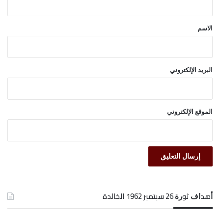
ق
*
الاسم
البريد الإلكتروني
الموقع الإلكتروني
ﺃﻫﺪﺍﻑ ﺛﻮﺭﺓ 26 ﺳﺒﺘﻤﺒﺮ 1962 الخالدة