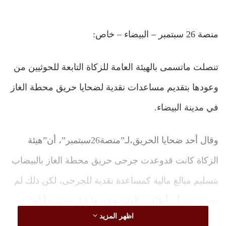
منصة 26 سبتمبر – البيضاء – خاص:
تنصلت ماتسمى بالهيئة العامة للزكاة التابعة للحوثيين من
وعودها بتقديم مساعدات نقدية لضحايا حريق محطة الغاز
في مدينة البيضاء.
وقال أحد ضحايا الحريق،لـ”منصة26سبتمبر”، أن”هيئة
الزكاة كانت قدوعدت جرحى حريق محطة الغاز بالبيضاب
بتسليم مبالغ مالية كمساعدة نقدية للجرحى، لكن ذلك لم
يحدث منذ أن أطلقت الهئية وعودها قبل خمسة أيام”.
اظهر المزيد