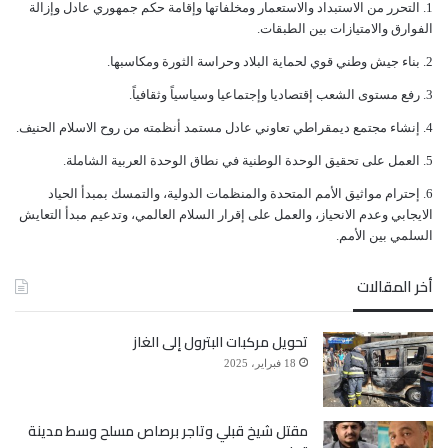
ﺍﻟﺘﺤﺮﺭ ﻣﻦ ﺍﻻﺳﺘﺒﺪﺍﺩ ﻭﺍﻻﺳﺘﻌﻤﺎﺭ ﻭﻣﺨﻠﻔﺎﺗﻬﺎ ﻭﺇﻗﺎﻣﺔ ﺣﻜﻢ ﺟﻤﻬﻮﺭﻱ ﻋﺎﺩﻝ ﻭﺇﺯﺍﻟﺔ
ﺍﻟﻔﻮﺍﺭﻕ ﻭﺍﻻﻣﺘﻴﺎﺯﺍﺕ ﺑﻴﻦ ﺍﻟﻄﺒﻘﺎﺕ.
ﺑﻨﺎﺀ ﺟﻴﺶ ﻭﻃﻨﻲ ﻗﻮﻱ ﻟﺤﻤﺎﻳﺔ ﺍﻟﺒﻼﺩ ﻭﺣﺮﺍﺳﺔ ﺍﻟﺜﻮﺭﺓ ﻭﻣﻜﺎﺳﺒﻬﺎ.
ﺭﻓﻊ ﻣﺴﺘﻮﻯ ﺍﻟﺸﻌﺐ ﺇﻗﺘﺼﺎﺩﻳﺎ ﻭﺇﺟﺘﻤﺎﻋﻴﺎ ﻭﺳﻴﺎﺳﻴﺎً ﻭﺛﻘﺎﻓﻴﺎً.
ﺇﻧﺸﺎﺀ ﻣﺠﺘﻤﻊ ﺩﻳﻤﻘﺮﺍﻃﻲ ﺗﻌﺎﻭﻧﻲ ﻋﺎﺩﻝ ﻣﺴﺘﻤﺪ ﺃﻧﻈﻤﺘﻪ ﻣﻦ ﺭﻭﺡ ﺍﻻﺳﻼﻡ ﺍﻟﺤﻨﻴﻒ.
ﺍﻟﻌﻤﻞ ﻋﻠﻰ ﺗﺤﻘﻴﻖ ﺍﻟﻮﺣﺪﺓ ﺍﻟﻮﻃﻨﻴﺔ ﻓﻲ ﻧﻄﺎﻕ ﺍﻟﻮﺣﺪﺓ ﺍﻟﻌﺮﺑﻴﺔ ﺍﻟﺸﺎﻣﻠﺔ.
ﺇﺣﺘﺮﺍﻡ ﻣﻮﺍﺛﻴﻖ الأﻣﻢ ﺍﻟﻤﺘﺤﺪﺓ ﻭﺍﻟﻤﻨﻈﻤﺎﺕ ﺍﻟﺪﻭﻟﻴﺔ، ﻭﺍﻟﺘﻤﺴﻚ ﺑﻤﺒﺪﺃ ﺍﻟﺤﻴﺎﺩ
ﺍﻻﻳﺠﺎﺑﻲ ﻭﻋﺪﻡ ﺍﻻﻧﺤﻴﺎﺯ، ﻭﺍﻟﻌﻤﻞ ﻋﻠﻰ ﺇﻗﺮﺍﺭ ﺍﻟﺴﻼﻡ ﺍﻟﻌﺎﻟﻤﻲ، ﻭﺗﺪﻋﻴﻢ ﻣﺒﺪﺃ ﺍﻟﺘﻌﺎﻳﺶ
ﺍﻟﺴﻠﻤﻲ ﺑﻴﻦ ﺍﻷﻣﻢ.
أخر المقالات
تحويل مركبات البترول إلى الغاز
18 فبراير، 2025
مقتل شيخ قبلي وتاجر برصاص مسلح وسط مدينة