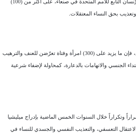
كما كشفت مصادر حقوقية عن تكتم مكتب مفوضية حقوق الإنسان التابع للأمم المتحدة في صنعاء، على أكثر من (100)
وتعذيب بحق النساء المعتقلات.
وحسب فريق الخبراء الدوليين البارزين المكلفين بملف اليمن، فإن ما يزيد على (300) امرأة وفتاة تعرّضن للعنف والترهيب
تداء الجنسي والاتهامات بالدعارة، كمحاولة لإضفاء شرعية
راً وتكراراً خلال السنوات الخمس الماضية بإدراج ميليشيا
 الاعتقال التعسفي، والتعذيب النفسي والجسدي للنساء في