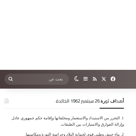
‫X
فيسبوك
ملخص الموقع RSS
إضافة عمود جانبي
الوضع المظلم
بحث
عن
ﺃﻫﺪﺍﻑ ﺛﻮﺭﺓ 26 ﺳﺒﺘﻤﺒﺮ 1962 الخالدة
ﺍﻟﺘﺤﺮﺭ ﻣﻦ ﺍﻻﺳﺘﺒﺪﺍﺩ ﻭﺍﻻﺳﺘﻌﻤﺎﺭ ﻭﻣﺨﻠﻔﺎﺗﻬﺎ ﻭﺇﻗﺎﻣﺔ ﺣﻜﻢ ﺟﻤﻬﻮﺭﻱ ﻋﺎﺩﻝ
ﻭﺇﺯﺍﻟﺔ ﺍﻟﻔﻮﺍﺭﻕ ﻭﺍﻻﻣﺘﻴﺎﺯﺍﺕ ﺑﻴﻦ ﺍﻟﻄﺒﻘﺎﺕ.
ﺑﻨﺎﺀ ﺟﻴﺶ ﻭﻃﻨﻲ ﻗﻮﻱ ﻟﺤﻤﺎﻳﺔ ﺍﻟﺒﻼﺩ ﻭﺣﺮﺍﺳﺔ ﺍﻟﺜﻮﺭﺓ ﻭﻣﻜﺎﺳﺒﻬﺎ.