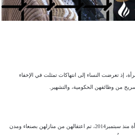
أة، إذ تعرضت النساء إلى انتهاكات تمثلت في الإخفاء
سريح من وظائفهن الحكومية، والتشهير.
تقارير حقوقية رصدت اعتقال الميليشيا لأكثر من (1,000) امرأة منذ سبتمبر2014، تم اعتقالهن من منازلهن بصنعاء ومدن