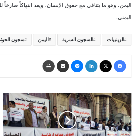
اليمن، وهو ما يتنافى مع حقوق الإنسان، ويعد انتهاكاً صارخاً لل
اليمني.
الزينبيات
السجون السرية
اليمن
سجون الحوث
فيسبوك
‫X
لينكدإن
ماسنجر
مشاركة عبر البريد
طباعة
أبناء
تعز
ينددون
بجرائم
الإرهاب
الحوثي