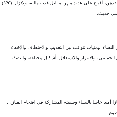
أخرى، وتعرضن للتعذيب والإخفاء القسري، وتم تلفيق التهم ضدهن، أُفرجَ على عديد منهن مقابل فدية مالية، ولاتزال (320)
مي حديث.
النساء اليمنيات تنوعت بين التعذيب والاختطاف والإخفاء
ماعي، والابتزاز والاستغلال بأشكال مختلفة، والتصفية
 أمنيا خاصا بالنساء وظيفته المشاركة في اقتحام المنازل،
صوم.