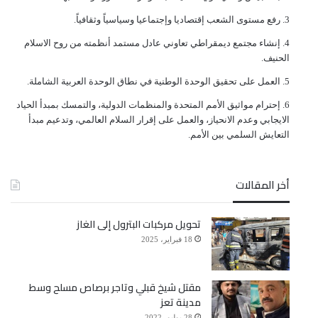
ﺭﻓﻊ ﻣﺴﺘﻮﻯ ﺍﻟﺸﻌﺐ ﺇﻗﺘﺼﺎﺩﻳﺎ ﻭﺇﺟﺘﻤﺎﻋﻴﺎ ﻭﺳﻴﺎﺳﻴﺎً ﻭﺛﻘﺎﻓﻴﺎً.
ﺇﻧﺸﺎﺀ ﻣﺠﺘﻤﻊ ﺩﻳﻤﻘﺮﺍﻃﻲ ﺗﻌﺎﻭﻧﻲ ﻋﺎﺩﻝ ﻣﺴﺘﻤﺪ ﺃﻧﻈﻤﺘﻪ ﻣﻦ ﺭﻭﺡ ﺍﻻﺳﻼﻡ
ﺍﻟﺤﻨﻴﻒ.
ﺍﻟﻌﻤﻞ ﻋﻠﻰ ﺗﺤﻘﻴﻖ ﺍﻟﻮﺣﺪﺓ ﺍﻟﻮﻃﻨﻴﺔ ﻓﻲ ﻧﻄﺎﻕ ﺍﻟﻮﺣﺪﺓ ﺍﻟﻌﺮﺑﻴﺔ ﺍﻟﺸﺎﻣﻠﺔ.
ﺇﺣﺘﺮﺍﻡ ﻣﻮﺍﺛﻴﻖ الأﻣﻢ ﺍﻟﻤﺘﺤﺪﺓ ﻭﺍﻟﻤﻨﻈﻤﺎﺕ ﺍﻟﺪﻭﻟﻴﺔ، ﻭﺍﻟﺘﻤﺴﻚ ﺑﻤﺒﺪﺃ ﺍﻟﺤﻴﺎﺩ
ﺍﻻﻳﺠﺎﺑﻲ ﻭﻋﺪﻡ ﺍﻻﻧﺤﻴﺎﺯ، ﻭﺍﻟﻌﻤﻞ ﻋﻠﻰ ﺇﻗﺮﺍﺭ ﺍﻟﺴﻼﻡ ﺍﻟﻌﺎﻟﻤﻲ، ﻭﺗﺪﻋﻴﻢ ﻣﺒﺪﺃ
ﺍﻟﺘﻌﺎﻳﺶ ﺍﻟﺴﻠﻤﻲ ﺑﻴﻦ ﺍﻷﻣﻢ.
أخر المقالات
تحويل مركبات البترول إلى الغاز
18 فبراير، 2025
مقتل شيخ قبلي وتاجر برصاص مسلح وسط
مدينة تعز
28 يوليو، 2022