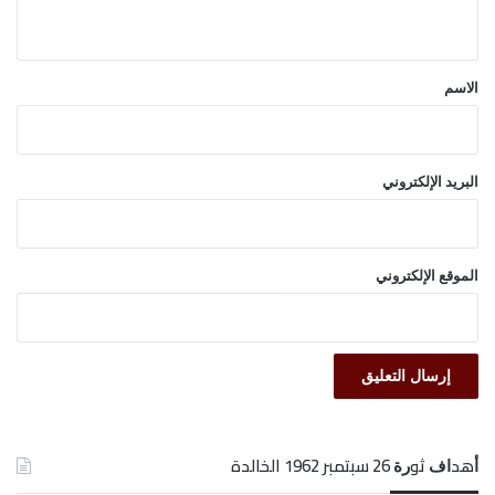
ي
ق
*
الاسم
البريد الإلكتروني
الموقع الإلكتروني
ﺃﻫﺪﺍﻑ ﺛﻮﺭﺓ 26 ﺳﺒﺘﻤﺒﺮ 1962 الخالدة