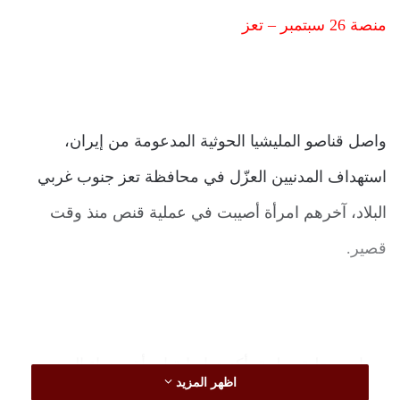
منصة 26 سبتمبر – تعز
واصل قناصو المليشيا الحوثية المدعومة من إيران،
استهداف المدنيين العزّل في محافظة تعز جنوب غربي
البلاد، آخرهم امرأة أصيبت في عملية قنص منذ وقت
قصير.
مصادر محلية وطبية، أكدت إصابة امرأة، مساء اليوم
اظهر المزيد