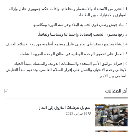
ﺍﻟﺘﺤﺮﺭ ﻣﻦ ﺍﻻﺳﺘﺒﺪﺍﺩ ﻭﺍﻻﺳﺘﻌﻤﺎﺭ ﻭﻣﺨﻠﻔﺎﺗﻬﺎ ﻭﺇﻗﺎﻣﺔ ﺣﻜﻢ ﺟﻤﻬﻮﺭﻱ ﻋﺎﺩﻝ ﻭﺇﺯﺍﻟﺔ
ﺍﻟﻔﻮﺍﺭﻕ ﻭﺍﻻﻣﺘﻴﺎﺯﺍﺕ ﺑﻴﻦ ﺍﻟﻄﺒﻘﺎﺕ.
ﺑﻨﺎﺀ ﺟﻴﺶ ﻭﻃﻨﻲ ﻗﻮﻱ ﻟﺤﻤﺎﻳﺔ ﺍﻟﺒﻼﺩ ﻭﺣﺮﺍﺳﺔ ﺍﻟﺜﻮﺭﺓ ﻭﻣﻜﺎﺳﺒﻬﺎ.
ﺭﻓﻊ ﻣﺴﺘﻮﻯ ﺍﻟﺸﻌﺐ ﺇﻗﺘﺼﺎﺩﻳﺎ ﻭﺇﺟﺘﻤﺎﻋﻴﺎ ﻭﺳﻴﺎﺳﻴﺎً ﻭﺛﻘﺎﻓﻴﺎً.
ﺇﻧﺸﺎﺀ ﻣﺠﺘﻤﻊ ﺩﻳﻤﻘﺮﺍﻃﻲ ﺗﻌﺎﻭﻧﻲ ﻋﺎﺩﻝ ﻣﺴﺘﻤﺪ ﺃﻧﻈﻤﺘﻪ ﻣﻦ ﺭﻭﺡ ﺍﻻﺳﻼﻡ ﺍﻟﺤﻨﻴﻒ.
ﺍﻟﻌﻤﻞ ﻋﻠﻰ ﺗﺤﻘﻴﻖ ﺍﻟﻮﺣﺪﺓ ﺍﻟﻮﻃﻨﻴﺔ ﻓﻲ ﻧﻄﺎﻕ ﺍﻟﻮﺣﺪﺓ ﺍﻟﻌﺮﺑﻴﺔ ﺍﻟﺸﺎﻣﻠﺔ.
ﺇﺣﺘﺮﺍﻡ ﻣﻮﺍﺛﻴﻖ الأﻣﻢ ﺍﻟﻤﺘﺤﺪﺓ ﻭﺍﻟﻤﻨﻈﻤﺎﺕ ﺍﻟﺪﻭﻟﻴﺔ، ﻭﺍﻟﺘﻤﺴﻚ ﺑﻤﺒﺪﺃ ﺍﻟﺤﻴﺎﺩ
ﺍﻻﻳﺠﺎﺑﻲ ﻭﻋﺪﻡ ﺍﻻﻧﺤﻴﺎﺯ، ﻭﺍﻟﻌﻤﻞ ﻋﻠﻰ ﺇﻗﺮﺍﺭ ﺍﻟﺴﻼﻡ ﺍﻟﻌﺎﻟﻤﻲ، ﻭﺗﺪﻋﻴﻢ ﻣﺒﺪﺃ ﺍﻟﺘﻌﺎﻳﺶ
ﺍﻟﺴﻠﻤﻲ ﺑﻴﻦ ﺍﻷﻣﻢ.
أخر المقالات
تحويل مركبات البترول إلى الغاز
18 فبراير، 2025