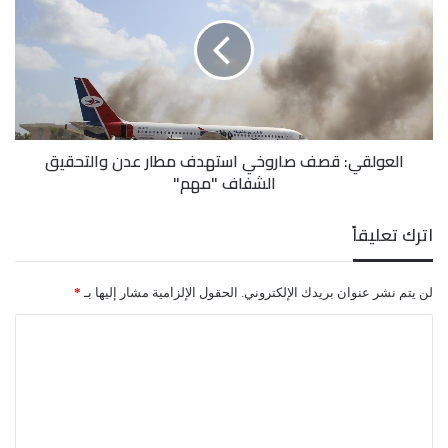
مؤكداً أن هذه التصرفات تعد جرائم حرب وانتهاكا صارخا
صاروخي
استهدف
للقانون الدولي الإنساني.
مطار
عدن
والتحقيق
الشفاف
"مهم"
العولقي: قصف صاروخي استهدف مطار عدن والتحقيق
الشفاف "مهم"
اترك تعليقاً
لن يتم نشر عنوان بريدك الإلكتروني.
الحقول الإلزامية مشار إليها بـ
*
ا
ل
ت
ع