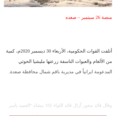
منصة 26 سبتمبر – صعده
أتلفت القوات الحكومية، الأربعاء 30 ديسمبر 2020م، كمية
من الألغام والعبوات الناسفة زرعتها مليشيا الحوثي
المدعومة ايرانياً في مديرية باقم شمال محافظة صعدة.
وقال قائد محور آزال قائد اللواء 102 مشاه “العميد ياسر
المعبري، إن “الكتيبة الهندسة في محور آزال تمكنت من