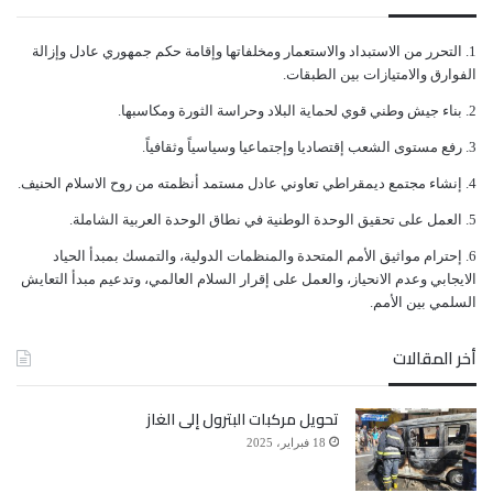
ﺍﻟﺘﺤﺮﺭ ﻣﻦ ﺍﻻﺳﺘﺒﺪﺍﺩ ﻭﺍﻻﺳﺘﻌﻤﺎﺭ ﻭﻣﺨﻠﻔﺎﺗﻬﺎ ﻭﺇﻗﺎﻣﺔ ﺣﻜﻢ ﺟﻤﻬﻮﺭﻱ ﻋﺎﺩﻝ ﻭﺇﺯﺍﻟﺔ
ﺍﻟﻔﻮﺍﺭﻕ ﻭﺍﻻﻣﺘﻴﺎﺯﺍﺕ ﺑﻴﻦ ﺍﻟﻄﺒﻘﺎﺕ.
ﺑﻨﺎﺀ ﺟﻴﺶ ﻭﻃﻨﻲ ﻗﻮﻱ ﻟﺤﻤﺎﻳﺔ ﺍﻟﺒﻼﺩ ﻭﺣﺮﺍﺳﺔ ﺍﻟﺜﻮﺭﺓ ﻭﻣﻜﺎﺳﺒﻬﺎ.
ﺭﻓﻊ ﻣﺴﺘﻮﻯ ﺍﻟﺸﻌﺐ ﺇﻗﺘﺼﺎﺩﻳﺎ ﻭﺇﺟﺘﻤﺎﻋﻴﺎ ﻭﺳﻴﺎﺳﻴﺎً ﻭﺛﻘﺎﻓﻴﺎً.
ﺇﻧﺸﺎﺀ ﻣﺠﺘﻤﻊ ﺩﻳﻤﻘﺮﺍﻃﻲ ﺗﻌﺎﻭﻧﻲ ﻋﺎﺩﻝ ﻣﺴﺘﻤﺪ ﺃﻧﻈﻤﺘﻪ ﻣﻦ ﺭﻭﺡ ﺍﻻﺳﻼﻡ ﺍﻟﺤﻨﻴﻒ.
ﺍﻟﻌﻤﻞ ﻋﻠﻰ ﺗﺤﻘﻴﻖ ﺍﻟﻮﺣﺪﺓ ﺍﻟﻮﻃﻨﻴﺔ ﻓﻲ ﻧﻄﺎﻕ ﺍﻟﻮﺣﺪﺓ ﺍﻟﻌﺮﺑﻴﺔ ﺍﻟﺸﺎﻣﻠﺔ.
ﺇﺣﺘﺮﺍﻡ ﻣﻮﺍﺛﻴﻖ الأﻣﻢ ﺍﻟﻤﺘﺤﺪﺓ ﻭﺍﻟﻤﻨﻈﻤﺎﺕ ﺍﻟﺪﻭﻟﻴﺔ، ﻭﺍﻟﺘﻤﺴﻚ ﺑﻤﺒﺪﺃ ﺍﻟﺤﻴﺎﺩ
ﺍﻻﻳﺠﺎﺑﻲ ﻭﻋﺪﻡ ﺍﻻﻧﺤﻴﺎﺯ، ﻭﺍﻟﻌﻤﻞ ﻋﻠﻰ ﺇﻗﺮﺍﺭ ﺍﻟﺴﻼﻡ ﺍﻟﻌﺎﻟﻤﻲ، ﻭﺗﺪﻋﻴﻢ ﻣﺒﺪﺃ ﺍﻟﺘﻌﺎﻳﺶ
ﺍﻟﺴﻠﻤﻲ ﺑﻴﻦ ﺍﻷﻣﻢ.
أخر المقالات
تحويل مركبات البترول إلى الغاز
18 فبراير، 2025