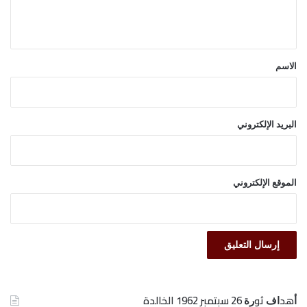
ل
ي
ق
*
الاسم
البريد الإلكتروني
الموقع الإلكتروني
ﺃﻫﺪﺍﻑ ﺛﻮﺭﺓ 26 ﺳﺒﺘﻤﺒﺮ 1962 الخالدة